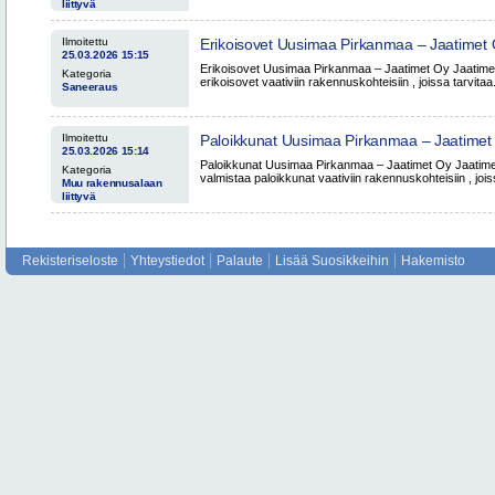
liittyvä
Ilmoitettu
Erikoisovet Uusimaa Pirkanmaa – Jaatimet
25.03.2026 15:15
Erikoisovet Uusimaa Pirkanmaa – Jaatimet Oy Jaatimet
Kategoria
erikoisovet vaativiin rakennuskohteisiin , joissa tarvitaa.
Saneeraus
Ilmoitettu
Paloikkunat Uusimaa Pirkanmaa – Jaatimet
25.03.2026 15:14
Paloikkunat Uusimaa Pirkanmaa – Jaatimet Oy Jaatimet
Kategoria
valmistaa paloikkunat vaativiin rakennuskohteisiin , jois
Muu rakennusalaan
liittyvä
Rekisteriseloste
Yhteystiedot
Palaute
Lisää Suosikkeihin
Hakemisto