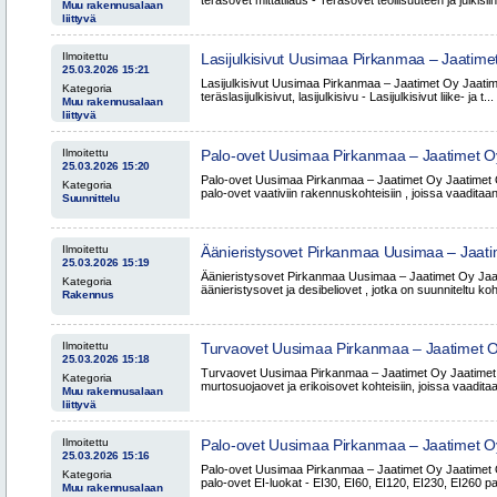
teräsovet mittatilaus - Teräsovet teollisuuteen ja julkisiin
Muu rakennusalaan
liittyvä
Ilmoitettu
Lasijulkisivut Uusimaa Pirkanmaa – Jaatime
25.03.2026 15:21
Lasijulkisivut Uusimaa Pirkanmaa – Jaatimet Oy Jaatimet
Kategoria
teräslasijulkisivut, lasijulkisivu - Lasijulkisivut liike- ja t...
Muu rakennusalaan
liittyvä
Ilmoitettu
Palo-ovet Uusimaa Pirkanmaa – Jaatimet O
25.03.2026 15:20
Palo-ovet Uusimaa Pirkanmaa – Jaatimet Oy Jaatimet O
Kategoria
palo-ovet vaativiin rakennuskohteisiin , joissa vaaditaan 
Suunnittelu
Ilmoitettu
Äänieristysovet Pirkanmaa Uusimaa – Jaat
25.03.2026 15:19
Äänieristysovet Pirkanmaa Uusimaa – Jaatimet Oy Jaa
Kategoria
äänieristysovet ja desibeliovet , jotka on suunniteltu kohte
Rakennus
Ilmoitettu
Turvaovet Uusimaa Pirkanmaa – Jaatimet 
25.03.2026 15:18
Turvaovet Uusimaa Pirkanmaa – Jaatimet Oy Jaatimet 
Kategoria
murtosuojaovet ja erikoisovet kohteisiin, joissa vaadita
Muu rakennusalaan
liittyvä
Ilmoitettu
Palo-ovet Uusimaa Pirkanmaa – Jaatimet O
25.03.2026 15:16
Palo-ovet Uusimaa Pirkanmaa – Jaatimet Oy Jaatimet O
Kategoria
palo-ovet EI-luokat - EI30, EI60, EI120, EI230, EI260 pa
Muu rakennusalaan