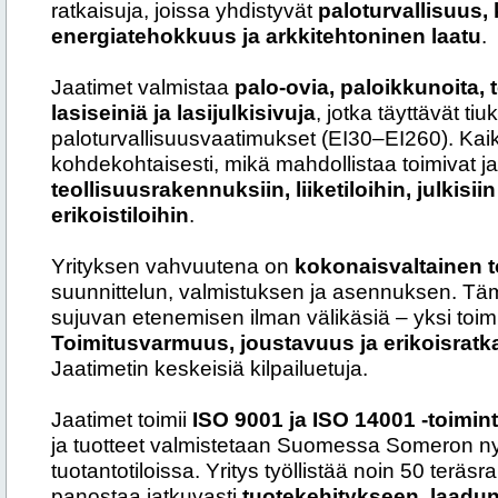
ratkaisuja, joissa yhdistyvät
paloturvallisuus,
energiatehokkuus ja arkkitehtoninen laatu
.
Jaatimet valmistaa
palo-ovia, paloikkunoita, t
lasiseiniä ja lasijulkisivuja
, jotka täyttävät t
paloturvallisuusvaatimukset (EI30–EI260). Kaik
kohdekohtaisesti, mikä mahdollistaa toimivat ja 
teollisuusrakennuksiin, liiketiloihin, julkisii
erikoistiloihin
.
Yrityksen vahvuutena on
kokonaisvaltainen t
suunnittelun, valmistuksen ja asennuksen. Täm
sujuvan etenemisen ilman välikäsiä – yksi toimi
Toimitusvarmuus, joustavuus ja erikoisratk
Jaatimetin keskeisiä kilpailuetuja.
Jaatimet toimii
ISO 9001 ja ISO 14001 -toimin
ja tuotteet valmistetaan Suomessa Someron ny
tuotantotiloissa. Yritys työllistää noin 50 teräs
panostaa jatkuvasti
tuotekehitykseen, laadu