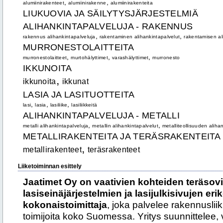
,
,
alumiinirakenteet
alumiinirakenne
alumiinirakenteita
LIUKUOVIA JA SÄILYTYSJÄRJESTELMIÄ
ALIHANKINTAPALVELUJA - RAKENNUS
,
,
rakennus alihankintapalveluja
rakentaminen alihankintapalvelut
rakentamisen al
MURRONESTOLAITTEITA
,
,
,
murronestolaitteet
murtohälyttimet
varashälyttimet
murronesto
IKKUNOITA
,
ikkunoita
ikkunat
LASIA JA LASITUOTTEITA
,
,
,
lasi
lasia
lasiliike
lasiliikkeitä
ALIHANKINTAPALVELUJA - METALLI
,
,
metalli alihankintapalveluja
metallin alihankintapalvelut
metalliteollisuuden aliha
METALLIRAKENTEITA JA TERÄSRAKENTEITA
,
metallirakenteet
teräsrakenteet
Liiketoiminnan esittely
Jaatimet Oy on vaativien kohteiden teräsovi
lasiseinäjärjestelmien ja lasijulkisivujen eri
kokonaistoimittaja
, joka palvelee rakennusliikke
toimijoita koko Suomessa. Yritys suunnittelee,