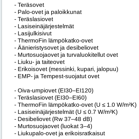
- Teräsovet
- Palo-ovet ja paloikkunat
- Teräslasiovet
- Lasiseinäjärjestelmät
- Lasijulkisivut
- ThermoFin lämpökatko-ovet
- Äänieristysovet ja desibeliovet
- Murtosuojaovet ja turvaluokitellut ovet
- Liuku- ja taiteovet
- Erikoisovet (messinki, kupari, jalopuu)
- EMP- ja Tempest-suojatut ovet
- Oiva-umpiovet (EI30–EI120)
- Teräslasiovet (EI30–EI60)
- ThermoFin lämpökatko-ovet (U ≤ 1.0 W/m²K)
- Lasiseinäjärjestelmät (U ≤ 0.7 W/m²K)
- Desibeliovet (Rw 37–48 dB)
- Murtosuojaovet (luokat 3–4)
- Liukupalo-ovet ja erikoisratkaisut