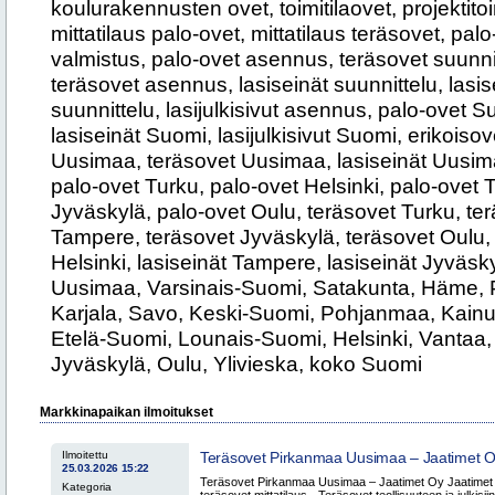
koulurakennusten ovet, toimitilaovet, projektitoi
mittatilaus palo-ovet, mittatilaus teräsovet, pal
valmistus, palo-ovet asennus, teräsovet suunnit
teräsovet asennus, lasiseinät suunnittelu, lasis
suunnittelu, lasijulkisivut asennus, palo-ovet 
lasiseinät Suomi, lasijulkisivut Suomi, erikoiso
Uusimaa, teräsovet Uusimaa, lasiseinät Uusima
palo-ovet Turku, palo-ovet Helsinki, palo-ovet
Jyväskylä, palo-ovet Oulu, teräsovet Turku, ter
Tampere, teräsovet Jyväskylä, teräsovet Oulu, l
Helsinki, lasiseinät Tampere, lasiseinät Jyväsky
Uusimaa, Varsinais-Suomi, Satakunta, Häme,
Karjala, Savo, Keski-Suomi, Pohjanmaa, Kainu
Etelä-Suomi, Lounais-Suomi, Helsinki, Vantaa
Jyväskylä, Oulu, Ylivieska, koko Suomi
Markkinapaikan ilmoitukset
Ilmoitettu
Teräsovet Pirkanmaa Uusimaa – Jaatimet 
25.03.2026 15:22
Teräsovet Pirkanmaa Uusimaa – Jaatimet Oy Jaatimet O
Kategoria