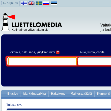
Kirjaudu
Valta
ja te
Kotimainen yrityshakemisto
Toimiala
, hakusana, yrityksen nimi
?
Alue
, kunta, osoite
Etusivu
Markkinapaikka
Hakukone
Mainosta täällä
Kunnat & 
Tulosta sivu