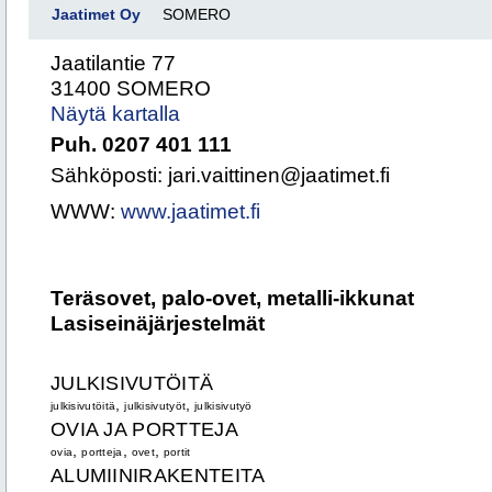
Jaatimet Oy
SOMERO
Jaatilantie 77
31400 SOMERO
Näytä kartalla
Puh. 0207 401 111
Sähköposti: jari.vaittinen@jaatimet.fi
WWW:
www.jaatimet.fi
Teräsovet, palo-ovet, metalli-ikkunat
Lasiseinäjärjestelmät
JULKISIVUTÖITÄ
,
,
julkisivutöitä
julkisivutyöt
julkisivutyö
OVIA JA PORTTEJA
,
,
,
ovia
portteja
ovet
portit
ALUMIINIRAKENTEITA