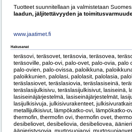
Tuotteet suunnitellaan ja valmistetaan Suome
laadun, jäljitettävyyden ja toimitusvarmuud
www.jaatimet.fi
Hakusanat
teräsovi, teräsovet, teräsovia, teräsovea, teräs
teräsoville, palo-ovi, palo-ovet, palo-ovia, palo 
palo-ovien, palo-ovissa, paloikkuna, paloikkuna
paloikkunien, palolasi, palolasit, palolasia, palo
teräslasiovet, teräslasiovia, teräslasiseinä, terä
teräslasijulkisivu, teräslasijulkisivut, lasiseinä, l
lasiseinäjärjestelmä, lasiseinäjärjestelmät, lasijul
lasijulkisivuja, julkisivurakenteet, julkisivuratkais
metallijulkisivut, lämpökatko-ovi, lämpökatko-o
thermofin, thermofin ovi, thermofin ovet, thermofin
desibeliovet, desibeliovia, desibeliovea, äänieri
äänieristysovia, murtosuojaovi, murtosuojaovet