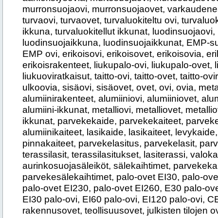
murronsuojaovi, murronsuojaovet, varkaudenes
turvaovi, turvaovet, turvaluokiteltu ovi, turvaluok
ikkuna, turvaluokitellut ikkunat, luodinsuojaovi
luodinsuojaikkuna, luodinsuojaikkunat, EMP-su
EMP ovi, erikoisovi, erikoisovet, erikoisovia, eri
erikoisrakenteet, liukupalo-ovi, liukupalo-ovet, l
liukuoviratkaisut, taitto-ovi, taitto-ovet, taitto-ov
ulkoovia, sisäovi, sisäovet, ovet, ovi, ovia, met
alumiinirakenteet, alumiiniovi, alumiiniovet, alu
alumiini-ikkunat, metalliovi, metalliovet, metallio
ikkunat, parvekekaide, parvekekaiteet, parvekek
alumiinikaiteet, lasikaide, lasikaiteet, levykaide
pinnakaiteet, parvekelasitus, parvekelasit, parv
terassilasit, terassilasitukset, lasiterassi, valoka
aurinkosuojasäleiköt, sälekaihtimet, parvekeka
parvekesälekaihtimet, palo-ovet EI30, palo-ove
palo-ovet EI230, palo-ovet EI260, E30 palo-ove
EI30 palo-ovi, EI60 palo-ovi, EI120 palo-ovi, C
rakennusovet, teollisuusovet, julkisten tilojen o