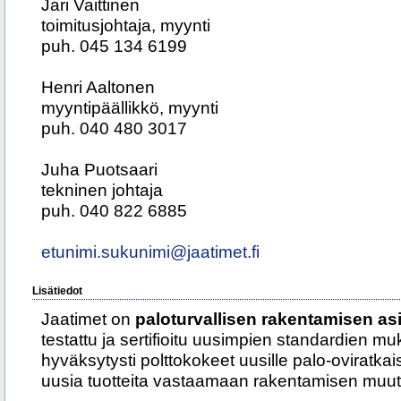
Jari Vaittinen
toimitusjohtaja, myynti
puh. 045 134 6199
Henri Aaltonen
myyntipäällikkö, myynti
puh. 040 480 3017
Juha Puotsaari
tekninen johtaja
puh. 040 822 6885
etunimi.sukunimi@jaatimet.fi
Lisätiedot
Jaatimet on
paloturvallisen rakentamisen asi
testattu ja sertifioitu uusimpien standardien muk
hyväksytysti polttokokeet uusille palo-oviratkaisu
uusia tuotteita vastaamaan rakentamisen muutt