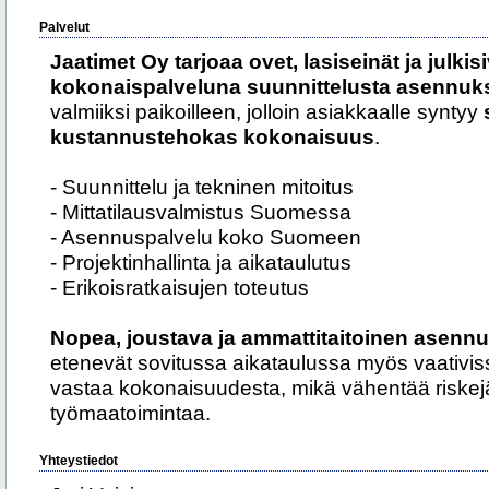
Palvelut
Jaatimet Oy tarjoaa ovet, lasiseinät ja julkis
kokonaispalveluna suunnittelusta asennuk
valmiiksi paikoilleen, jolloin asiakkaalle syntyy
kustannustehokas kokonaisuus
.
- Suunnittelu ja tekninen mitoitus
- Mittatilausvalmistus Suomessa
- Asennuspalvelu koko Suomeen
- Projektinhallinta ja aikataulutus
- Erikoisratkaisujen toteutus
Nopea, joustava ja ammattitaitoinen asenn
etenevät sovitussa aikataulussa myös vaativiss
vastaa kokonaisuudesta, mikä vähentää riskejä
työmaatoimintaa.
Yhteystiedot