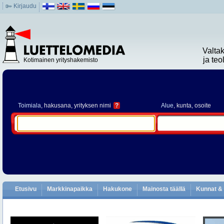
Kirjaudu
Valta
ja te
Kotimainen yrityshakemisto
Toimiala
, hakusana, yrityksen nimi
?
Alue
, kunta, osoite
Etusivu
Markkinapaikka
Hakukone
Mainosta täällä
Kunnat & 