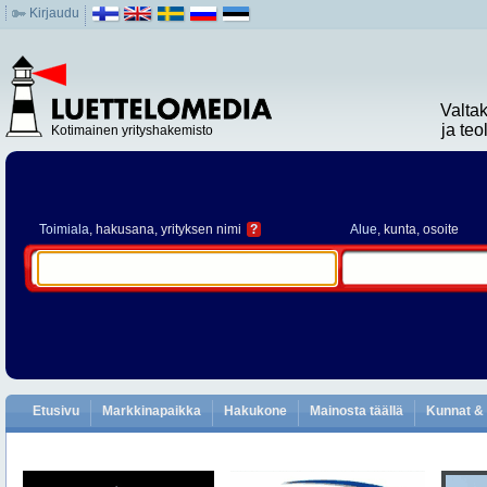
Kirjaudu
Valta
ja te
Kotimainen yrityshakemisto
Toimiala
, hakusana, yrityksen nimi
?
Alue
, kunta, osoite
Etusivu
Markkinapaikka
Hakukone
Mainosta täällä
Kunnat & 