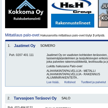
Mittatilaus palo-ovet
Hakusanoilla mittatilaus palo-ovet löytyi
3
yritystä.
1.
Jaatimet Oy
SOMERO
Puh. 0207 401 111
Jaatimet Oy on vaativien kohteiden teräsovien,
lasiseinäjärjestelmien ja lasijulkisivujen erikoi
joka palvelee rakennusliikkeitä, teollisuutta ja ju
Lukittu hakusana
Palo-ovet
ALIHANKINTAPALVELUJA - METALLI
ALIHANKINTAPALVELUJA - RAKENNUS
ALUMIINIRAKENTEITA..
Lue lisää..
Kotisivut
Tuotteet ja palvelut
2.
Tarvasjoen Teräsovi Oy
SALO
Puh. (02) 484 8131