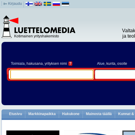
Kirjaudu
Valta
ja te
Kotimainen yrityshakemisto
Toimiala
, hakusana, yrityksen nimi
?
Alue
, kunta, osoite
Etusivu
Markkinapaikka
Hakukone
Mainosta täällä
Kunnat & 