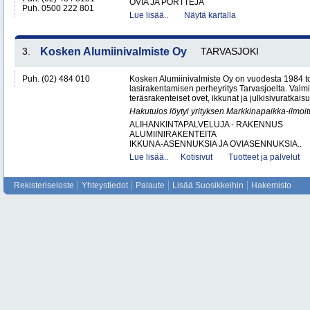
OVIA JA PORTTEJA
Puh. 0500 222 801
Lue lisää..
Näytä kartalla
3.
Kosken Alumiinivalmiste Oy
TARVASJOKI
Puh. (02) 484 010
Kosken Alumiinivalmiste Oy on vuodesta 1984 toi
lasirakentamisen perheyritys Tarvasjoelta. Valm
teräsrakenteiset ovet, ikkunat ja julkisivuratkaisut
Hakutulos löytyi yrityksen Markkinapaikka-ilmoi
ALIHANKINTAPALVELUJA - RAKENNUS
ALUMIINIRAKENTEITA
IKKUNA-ASENNUKSIA JA OVIASENNUKSIA..
Lue lisää..
Kotisivut
Tuotteet ja palvelut
Rekisteriseloste
Yhteystiedot
Palaute
Lisää Suosikkeihin
Hakemisto