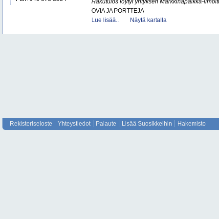
Hakutulos löytyi yrityksen Markkinapaikka-ilmoi
OVIA JA PORTTEJA
Lue lisää..
Näytä kartalla
Rekisteriseloste
Yhteystiedot
Palaute
Lisää Suosikkeihin
Hakemisto