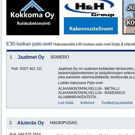
E30-luokan palo-ovet
Hakusanoilla e30-luokan palo-ovet löytyi
2
yrityst
1.
Jaatimet Oy
SOMERO
Puh. 0207 401 111
Jaatimet Oy on vaativien kohteiden teräsovien,
lasiseinäjärjestelmien ja lasijulkisivujen erikoi
joka palvelee rakennusliikkeitä, teollisuutta ja ju
Lukittu hakusana
Palo-ovet
ALIHANKINTAPALVELUJA - METALLI
ALIHANKINTAPALVELUJA - RAKENNUS
ALUMIINIRAKENTEITA..
Lue lisää..
Kotisivut
Tuotteet ja palvelut
2.
Aluteräs Oy
HAUKIPUDAS
Puh. 040 575 3554