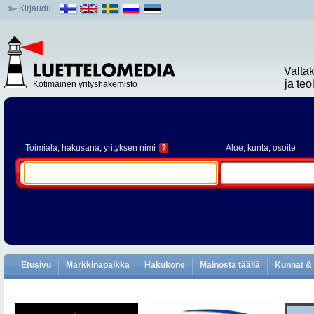
Kirjaudu
Valta
ja te
Kotimainen yrityshakemisto
Toimiala
, hakusana, yrityksen nimi
?
Alue
, kunta, osoite
Etusivu
Markkinapaikka
Hakukone
Mainosta täällä
Kunnat & 