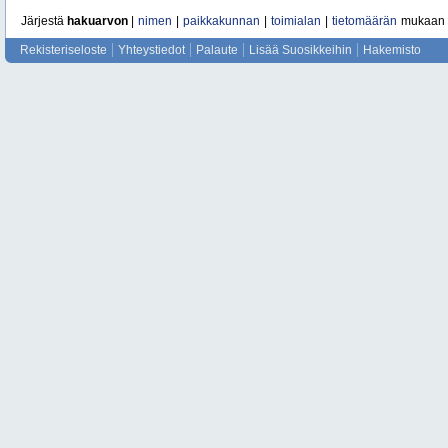
Järjestä
hakuarvon
|
nimen
|
paikkakunnan
|
toimialan
|
tietomäärän
mukaan
Rekisteriseloste
Yhteystiedot
Palaute
Lisää Suosikkeihin
Hakemisto