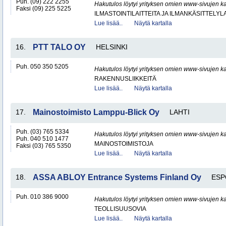
Puh. (09) 222 2255
Hakutulos löytyi yrityksen omien www-sivujen ka
Faksi (09) 225 5225
ILMASTOINTILAITTEITA JA ILMANKÄSITTELYLA
Lue lisää..
Näytä kartalla
16.
PTT TALO OY
HELSINKI
Puh. 050 350 5205
Hakutulos löytyi yrityksen omien www-sivujen ka
RAKENNUSLIIKKEITÄ
Lue lisää..
Näytä kartalla
17.
Mainostoimisto Lamppu-Blick Oy
LAHTI
Puh. (03) 765 5334
Hakutulos löytyi yrityksen omien www-sivujen ka
Puh. 040 510 1477
MAINOSTOIMISTOJA
Faksi (03) 765 5350
Lue lisää..
Näytä kartalla
18.
ASSA ABLOY Entrance Systems Finland Oy
ES
Puh. 010 386 9000
Hakutulos löytyi yrityksen omien www-sivujen ka
TEOLLISUUSOVIA
Lue lisää..
Näytä kartalla