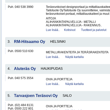
Puh. 040 538 3990
Teräsrunkoiset designportaat ja mittatilauskaite
Taitotuote OyTaitotuote Oy suunnittelee, valmista
teräsrunkoiset portaat, mittatilauskaiteet ja muut 
AITOJA
ALIHANKINTAPALVELUJA - METALLI
ALIHANKINTAPALVELUJA - RAKENNUS..
Lue lisää..
Kotisivut
Tuotteet ja palvelut
3.
RM-Hitsaamo Oy
HELSINKI
Puh. 0500 510 630
METALLIRAKENTEITA JA TERÄSRAKENTEITA
Lue lisää..
Näytä kartalla
4.
Aluteräs Oy
HAUKIPUDAS
Puh. 040 575 3554
OVIA JA PORTTEJA
Lue lisää..
Näytä kartalla
5.
Tarvasjoen Teräsovi Oy
SALO
Puh. (02) 484 8131
OVIA JA PORTTEJA
Puh. 0500 222 801