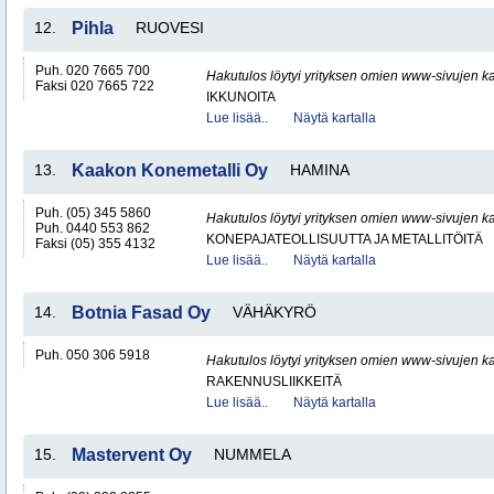
12.
Pihla
RUOVESI
Puh. 020 7665 700
Hakutulos löytyi yrityksen omien www-sivujen ka
Faksi 020 7665 722
IKKUNOITA
Lue lisää..
Näytä kartalla
13.
Kaakon Konemetalli Oy
HAMINA
Puh. (05) 345 5860
Hakutulos löytyi yrityksen omien www-sivujen ka
Puh. 0440 553 862
KONEPAJATEOLLISUUTTA JA METALLITÖITÄ
Faksi (05) 355 4132
Lue lisää..
Näytä kartalla
14.
Botnia Fasad Oy
VÄHÄKYRÖ
Puh. 050 306 5918
Hakutulos löytyi yrityksen omien www-sivujen ka
RAKENNUSLIIKKEITÄ
Lue lisää..
Näytä kartalla
15.
Mastervent Oy
NUMMELA