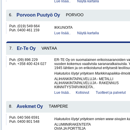
Lue lisää..
Näytä kartalla
6.
Porvoon Puutyö Oy
PORVOO
Puh. (019) 549 664
IKKUNOITA
Puh. 0400 461 159
Lue lisää..
Näytä kartalla
7.
Er-Te Oy
VANTAA
Puh. (09) 896 229
ER-TE Oy on suomalainen erikoissaranoiden valmi
Puh. +358 400 424 027
vuoden kokemus vaativista saranaratkaisuista. Y
1945 lähtien ja on erikoistunut erityisesti teollisu
Hakutulos löytyi yrityksen Markkinapaikka-ilmoi
ALIHANKINTAPALVELUJA - METALLI
ALIHANKINTAPALVELUJA - RAKENNUS
KIINNITYSTARVIKKEITA..
Lue lisää..
Kotisivut
Tuotteet ja palvelut
8.
Avekmet Oy
TAMPERE
Puh. 040 566 6591
Hakutulos löytyi yrityksen omien www-sivujen ka
Puh. 0400 801 548
ALUMIINIRAKENTEITA
OVIA JA PORTTEJA