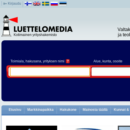
Kirjaudu
Valta
ja te
Kotimainen yrityshakemisto
Toimiala
, hakusana, yrityksen nimi
?
Alue
, kunta, osoite
Etusivu
Markkinapaikka
Hakukone
Mainosta täällä
Kunnat & 