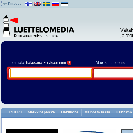
Kirjaudu
Valta
ja te
Kotimainen yrityshakemisto
Toimiala
, hakusana, yrityksen nimi
?
Alue
, kunta, osoite
Etusivu
Markkinapaikka
Hakukone
Mainosta täällä
Kunnat & 