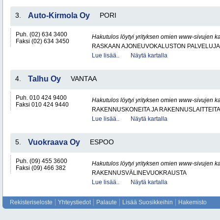
3.
Auto-Kirmola Oy
PORI
Puh. (02) 634 3400
Hakutulos löytyi yrityksen omien www-sivujen ka
Faksi (02) 634 3450
RASKAAN AJONEUVOKALUSTON PALVELUJA
Lue lisää..
Näytä kartalla
4.
Talhu Oy
VANTAA
Puh. 010 424 9400
Hakutulos löytyi yrityksen omien www-sivujen ka
Faksi 010 424 9440
RAKENNUSKONEITA JA RAKENNUSLAITTEIT
Lue lisää..
Näytä kartalla
5.
Vuokraava Oy
ESPOO
Puh. (09) 455 3600
Hakutulos löytyi yrityksen omien www-sivujen ka
Faksi (09) 466 382
RAKENNUSVÄLINEVUOKRAUSTA
Lue lisää..
Näytä kartalla
Rekisteriseloste
Yhteystiedot
Palaute
Lisää Suosikkeihin
Hakemisto