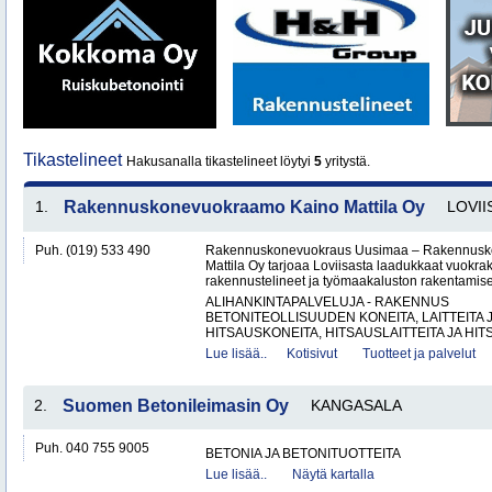
Tikastelineet
Hakusanalla tikastelineet löytyi
5
yritystä.
1.
Rakennuskonevuokraamo Kaino Mattila Oy
LOVII
Puh. (019) 533 490
Rakennuskonevuokraus Uusimaa – Rakennusk
Mattila Oy tarjoaa Loviisasta laadukkaat vuokrak
rakennustelineet ja työmaakaluston rakentamisen
ALIHANKINTAPALVELUJA - RAKENNUS
BETONITEOLLISUUDEN KONEITA, LAITTEITA J
HITSAUSKONEITA, HITSAUSLAITTEITA JA HIT
Lue lisää..
Kotisivut
Tuotteet ja palvelut
2.
Suomen Betonileimasin Oy
KANGASALA
Puh. 040 755 9005
BETONIA JA BETONITUOTTEITA
Lue lisää..
Näytä kartalla