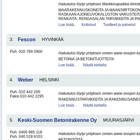
Hakutulos löytyi yrityksen Markkinapaikka-ilmoi
MAARAKENNUSKONEITA JA MAANSIIRTOKONE
RASKAAN AJONEUVOKALUSTON VARUSTEITA 
RENKAITA, RENGASALAN TARVIKKEITA JA PA
Lue lisää..
Kotisivut
Tuotteet ja palvelut
3.
Fescon
HYVINKÄÄ
Puh. 020 789 5900
Hakutulos löytyi yrityksen omien www-sivujen ka
BETONIA JA BETONITUOTTEITA
Lue lisää..
Näytä kartalla
4.
Weber
HELSINKI
Puh. 010 442 200
Hakutulos löytyi yrityksen omien www-sivujen ka
Faksi 010 442 2295
RAKENNUSTARVIKKEITA JA RAKENNUSAINEI
Lue lisää..
Näytä kartalla
5.
Keski-Suomen Betonirakenne Oy
MUURASJÄRVI
Puh. 0400 985 118
Hakutulos löytyi yrityksen omien www-sivujen ka
Puh. 040 528 6103
BETONITÖITÄ