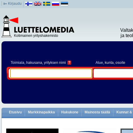
Kirjaudu
Valta
ja te
Kotimainen yrityshakemisto
Toimiala
, hakusana, yrityksen nimi
?
Alue
, kunta, osoite
Etusivu
Markkinapaikka
Hakukone
Mainosta täällä
Kunnat & 