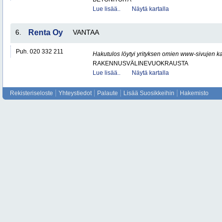
Lue lisää..
Näytä kartalla
6.
Renta Oy
VANTAA
Puh. 020 332 211
Hakutulos löytyi yrityksen omien www-sivujen ka
RAKENNUSVÄLINEVUOKRAUSTA
Lue lisää..
Näytä kartalla
Rekisteriseloste
Yhteystiedot
Palaute
Lisää Suosikkeihin
Hakemisto