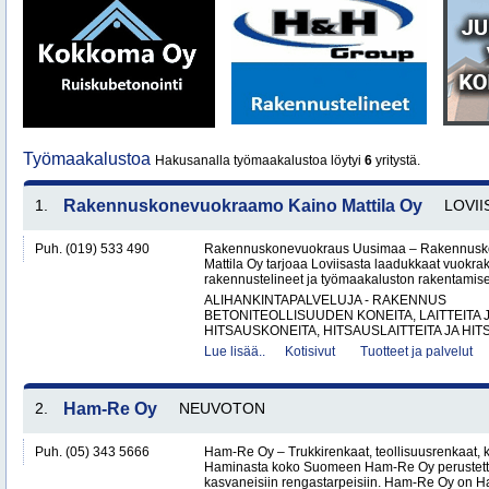
Työmaakalustoa
Hakusanalla työmaakalustoa löytyi
6
yritystä.
1.
Rakennuskonevuokraamo Kaino Mattila Oy
LOVII
Puh. (019) 533 490
Rakennuskonevuokraus Uusimaa – Rakennusk
Mattila Oy tarjoaa Loviisasta laadukkaat vuokrak
rakennustelineet ja työmaakaluston rakentamisen
ALIHANKINTAPALVELUJA - RAKENNUS
BETONITEOLLISUUDEN KONEITA, LAITTEITA J
HITSAUSKONEITA, HITSAUSLAITTEITA JA HIT
Lue lisää..
Kotisivut
Tuotteet ja palvelut
2.
Ham-Re Oy
NEUVOTON
Puh. (05) 343 5666
Ham-Re Oy – Trukkirenkaat, teollisuusrenkaat, k
Haminasta koko Suomeen Ham-Re Oy perustetti
kasvaneisiin rengastarpeisiin. Ham-Re Oy on 