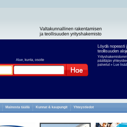
Valtakunnallinen rakentamisen
ja teollisuuden yrityshakemisto
Löydä nopeasti 
teollisuuden aloj
Yrityshakemistomme
Alue
, kunta, osoite
päättäjän yhteystie
palvelut
» Lue lisä
Hae
Mainosta täällä
Kunnat & kaupungit
Yhteystiedot