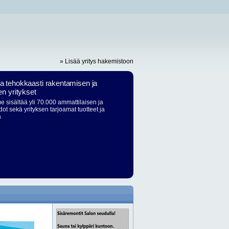
» Lisää yritys hakemistoon
ja tehokkaasti rakentamisen ja
en yritykset
 sisältää yli 70.000 ammattilaisen ja
dot sekä yrityksen tarjoamat tuotteet ja
ä