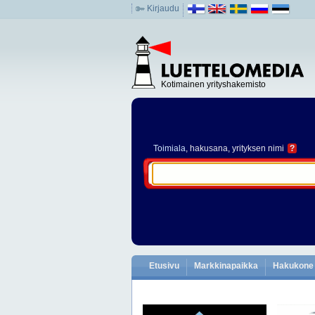
Kirjaudu
Kotimainen yrityshakemisto
Toimiala
, hakusana, yrityksen nimi
?
Etusivu
Markkinapaikka
Hakukone