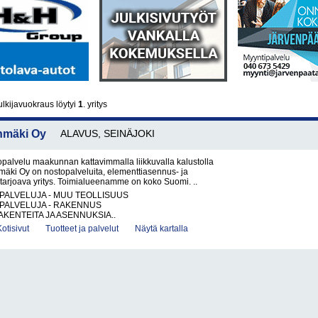
lkijavuokraus löytyi
1
. yritys
nmäki Oy
ALAVUS, SEINÄJOKI
palvelu maakunnan kattavimmalla liikkuvalla kalustolla
äki Oy on nostopalveluita, elementtiasennus- ja
 tarjoava yritys. Toimialueenamme on koko Suomi. ..
PALVELUJA - MUU TEOLLISUUS
PALVELUJA - RAKENNUS
KENTEITA JA ASENNUKSIA..
Kotisivut
Tuotteet ja palvelut
Näytä kartalla