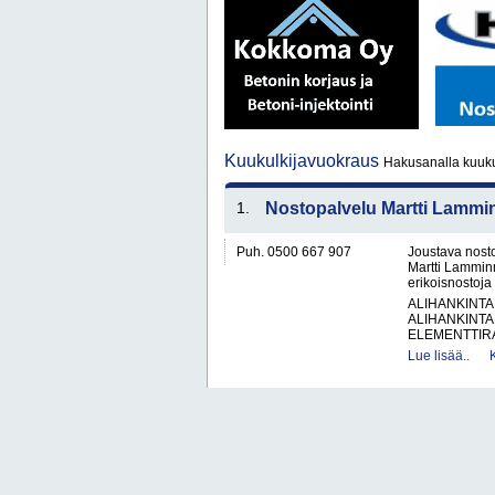
Kuukulkijavuokraus
Hakusanalla kuuku
1.
Nostopalvelu Martti Lammi
Puh. 0500 667 907
Joustava nosto
Martti Lamminm
erikoisnostoja
ALIHANKINTA
ALIHANKINTA
ELEMENTTIRA
Lue lisää..