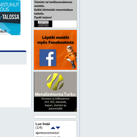
Lue lisää
(
1
/4)
ajoneuvonosturi