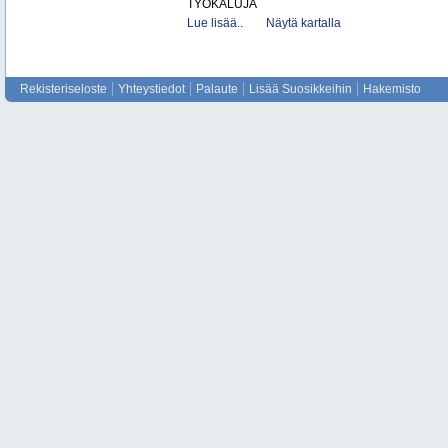
TYÖKALUJA
Lue lisää..
Näytä kartalla
Rekisteriseloste
Yhteystiedot
Palaute
Lisää Suosikkeihin
Hakemisto