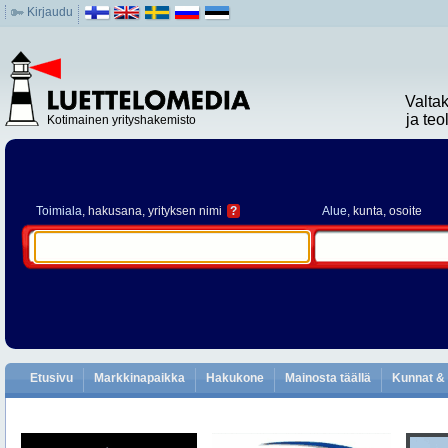
Kirjaudu
Valta
ja te
Kotimainen yrityshakemisto
Toimiala
, hakusana, yrityksen nimi
?
Alue
, kunta, osoite
Etusivu
Markkinapaikka
Hakukone
Mainosta täällä
Kunnat & 