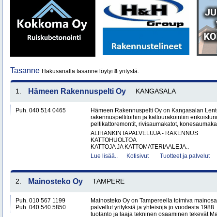
Tasanne
Hakusanalla tasanne löytyi
8
yritystä.
1.
Hämeen Rakennuspelti Oy
KANGASALA
Puh. 040 514 0465
Hämeen Rakennuspelti Oy on Kangasalan Lento
rakennuspeltitöihin ja kattourakointiin erikoistu
peltikattoremontit, rivisaumakatot, konesaumakato
ALIHANKINTAPALVELUJA - RAKENNUS
KATTOHUOLTOA
KATTOJA JA KATTOMATERIAALEJA..
Lue lisää..
Kotisivut
Tuotteet ja palvelut
2.
Mainosteko Oy
TAMPERE
Puh. 010 567 1199
Mainosteko Oy on Tampereella toimiva mainosal
Puh. 040 540 5850
palvellut yrityksiä ja yhteisöjä jo vuodesta 198
tuotanto ja laaja tekninen osaaminen tekevät Ma