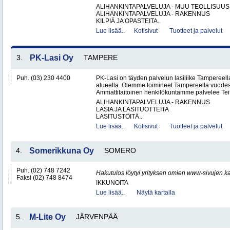
ALIHANKINTAPALVELUJA - MUU TEOLLISUUS
ALIHANKINTAPALVELUJA - RAKENNUS
KILPIÄ JA OPASTEITA..
Lue lisää..
Kotisivut
Tuotteet ja palvelut
3.
PK-Lasi Oy
TAMPERE
Puh. (03) 230 4400
PK-Lasi on täyden palvelun lasiliike Tampereel
alueella. Olemme toimineet Tampereella vuodes
Ammattitaitoinen henkilökuntamme palvelee Teit
ALIHANKINTAPALVELUJA - RAKENNUS
LASIA JA LASITUOTTEITA
LASITUSTÖITÄ..
Lue lisää..
Kotisivut
Tuotteet ja palvelut
4.
Somerikkuna Oy
SOMERO
Puh. (02) 748 7242
Hakutulos löytyi yrityksen omien www-sivujen ka
Faksi (02) 748 8474
IKKUNOITA
Lue lisää..
Näytä kartalla
5.
M-Lite Oy
JÄRVENPÄÄ