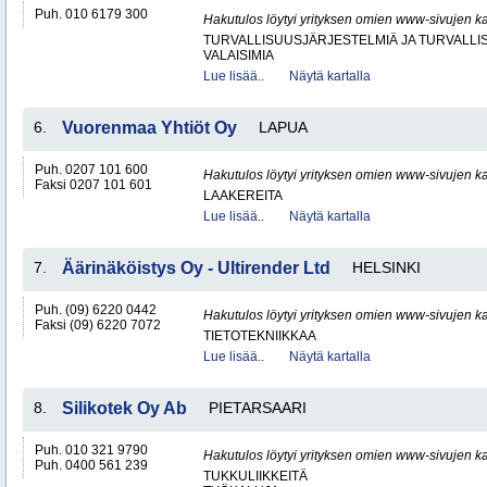
Puh. 010 6179 300
Hakutulos löytyi yrityksen omien www-sivujen ka
TURVALLISUUSJÄRJESTELMIÄ JA TURVALL
VALAISIMIA
Lue lisää..
Näytä kartalla
6.
Vuorenmaa Yhtiöt Oy
LAPUA
Puh. 0207 101 600
Hakutulos löytyi yrityksen omien www-sivujen ka
Faksi 0207 101 601
LAAKEREITA
Lue lisää..
Näytä kartalla
7.
Äärinäköistys Oy - Ultirender Ltd
HELSINKI
Puh. (09) 6220 0442
Hakutulos löytyi yrityksen omien www-sivujen ka
Faksi (09) 6220 7072
TIETOTEKNIIKKAA
Lue lisää..
Näytä kartalla
8.
Silikotek Oy Ab
PIETARSAARI
Puh. 010 321 9790
Hakutulos löytyi yrityksen omien www-sivujen ka
Puh. 0400 561 239
TUKKULIIKKEITÄ