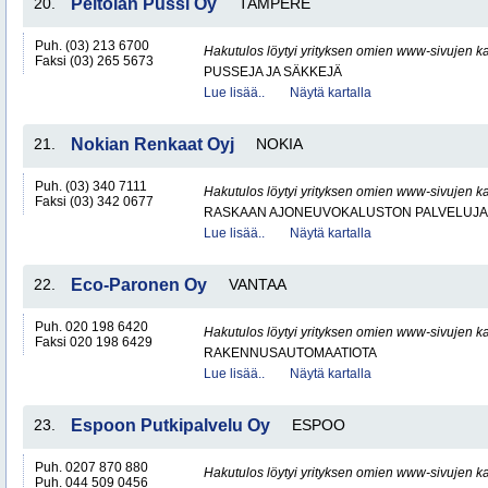
20.
Peltolan Pussi Oy
TAMPERE
Puh. (03) 213 6700
Hakutulos löytyi yrityksen omien www-sivujen ka
Faksi (03) 265 5673
PUSSEJA JA SÄKKEJÄ
Lue lisää..
Näytä kartalla
21.
Nokian Renkaat Oyj
NOKIA
Puh. (03) 340 7111
Hakutulos löytyi yrityksen omien www-sivujen ka
Faksi (03) 342 0677
RASKAAN AJONEUVOKALUSTON PALVELUJA
Lue lisää..
Näytä kartalla
22.
Eco-Paronen Oy
VANTAA
Puh. 020 198 6420
Hakutulos löytyi yrityksen omien www-sivujen ka
Faksi 020 198 6429
RAKENNUSAUTOMAATIOTA
Lue lisää..
Näytä kartalla
23.
Espoon Putkipalvelu Oy
ESPOO
Puh. 0207 870 880
Hakutulos löytyi yrityksen omien www-sivujen ka
Puh. 044 509 0456