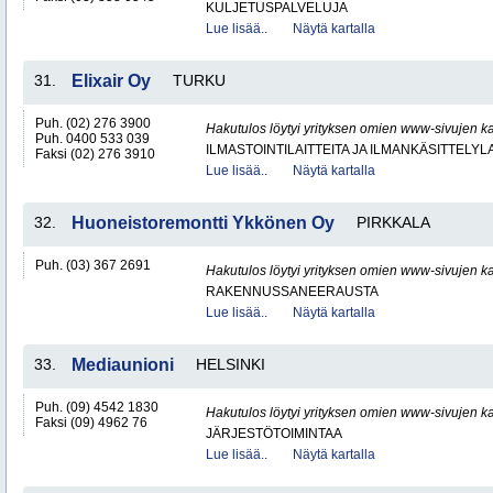
KULJETUSPALVELUJA
Lue lisää..
Näytä kartalla
31.
Elixair Oy
TURKU
Puh. (02) 276 3900
Hakutulos löytyi yrityksen omien www-sivujen ka
Puh. 0400 533 039
ILMASTOINTILAITTEITA JA ILMANKÄSITTELYLA
Faksi (02) 276 3910
Lue lisää..
Näytä kartalla
32.
Huoneistoremontti Ykkönen Oy
PIRKKALA
Puh. (03) 367 2691
Hakutulos löytyi yrityksen omien www-sivujen ka
RAKENNUSSANEERAUSTA
Lue lisää..
Näytä kartalla
33.
Mediaunioni
HELSINKI
Puh. (09) 4542 1830
Hakutulos löytyi yrityksen omien www-sivujen ka
Faksi (09) 4962 76
JÄRJESTÖTOIMINTAA
Lue lisää..
Näytä kartalla