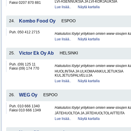
LVI-ASENNUKSIA JA LVI-KORJAUKSIA
Faksi 0207 870 881
Lue lisää..
Näytä kartalla
24.
Kombo Food Oy
ESPOO
Puh. 050 412 2715
Hakutulos löytyi yrityksen omien www-sivujen ka
Lue lisää..
Näytä kartalla
25.
Victor Ek Oy Ab
HELSINKI
Puh. (09) 125 11
Hakutulos löytyi yrityksen omien www-sivujen ka
Faksi (09) 174 770
HUOLINTAA JA ULKOMAANKULJETUKSIA
KULJETUSPALVELUJA
Lue lisää..
Näytä kartalla
26.
WEG Oy
ESPOO
Puh. 010 666 1340
Hakutulos löytyi yrityksen omien www-sivujen ka
Faksi 010 666 1349
JÄTEHUOLTOA JA JÄTEHUOLTOLAITTEITA
Lue lisää..
Näytä kartalla