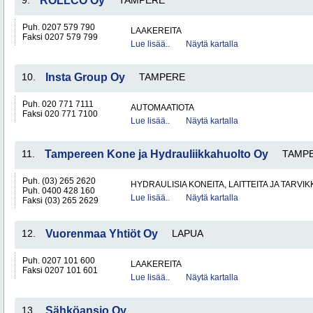
9.
ROLLCO Oy
TAMPERE
Puh. 0207 579 790
LAAKEREITA
Faksi 0207 579 799
Lue lisää..
Näytä kartalla
10.
Insta Group Oy
TAMPERE
Puh. 020 771 7111
AUTOMAATIOTA
Faksi 020 771 7100
Lue lisää..
Näytä kartalla
11.
Tampereen Kone ja Hydrauliikkahuolto Oy
TAMP
Puh. (03) 265 2620
HYDRAULISIA KONEITA, LAITTEITA JA TARVIK
Puh. 0400 428 160
Lue lisää..
Näytä kartalla
Faksi (03) 265 2629
12.
Vuorenmaa Yhtiöt Oy
LAPUA
Puh. 0207 101 600
LAAKEREITA
Faksi 0207 101 601
Lue lisää..
Näytä kartalla
13.
Sähköansio Oy