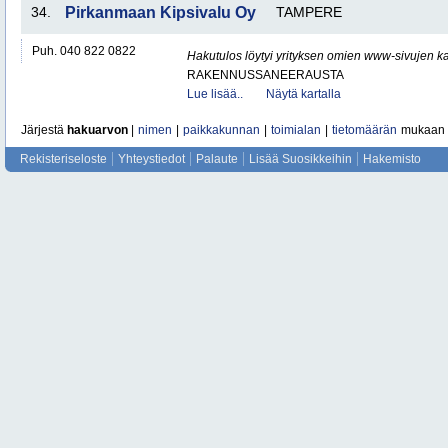
34.
Pirkanmaan Kipsivalu Oy
TAMPERE
Puh. 040 822 0822
Hakutulos löytyi yrityksen omien www-sivujen ka
RAKENNUSSANEERAUSTA
Lue lisää..
Näytä kartalla
Järjestä
hakuarvon
|
nimen
|
paikkakunnan
|
toimialan
|
tietomäärän
mukaan
Rekisteriseloste
Yhteystiedot
Palaute
Lisää Suosikkeihin
Hakemisto