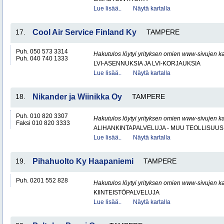
Lue lisää..
Näytä kartalla
17.
Cool Air Service Finland Ky
TAMPERE
Puh. 050 573 3314
Hakutulos löytyi yrityksen omien www-sivujen ka
Puh. 040 740 1333
LVI-ASENNUKSIA JA LVI-KORJAUKSIA
Lue lisää..
Näytä kartalla
18.
Nikander ja Wiinikka Oy
TAMPERE
Puh. 010 820 3307
Hakutulos löytyi yrityksen omien www-sivujen ka
Faksi 010 820 3333
ALIHANKINTAPALVELUJA - MUU TEOLLISUUS
Lue lisää..
Näytä kartalla
19.
Pihahuolto Ky Haapaniemi
TAMPERE
Puh. 0201 552 828
Hakutulos löytyi yrityksen omien www-sivujen ka
KIINTEISTÖPALVELUJA
Lue lisää..
Näytä kartalla