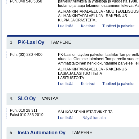
Puh. 040 540 5850
palvellut yrityksiä ja yhteisöjä jo vuodesta 198
tuotanto ja laaja tekninen osaaminen tekevät Ma
ALIHANKINTAPALVELUJA - MUU TEOLLISUUS
ALIHANKINTAPALVELUJA - RAKENNUS
KILPIÄ JA OPASTEITA..
Lue lisää..
Kotisivut
Tuotteet ja palvelut
3.
PK-Lasi Oy
TAMPERE
Puh. (03) 230 4400
PK-Lasi on täyden palvelun lasiliike Tampereel
alueella. Olemme toimineet Tampereella vuodes
Ammattitaitoinen henkilökuntamme palvelee Teit
ALIHANKINTAPALVELUJA - RAKENNUS
LASIA JA LASITUOTTEITA
LASITUSTÖITÄ..
Lue lisää..
Kotisivut
Tuotteet ja palvelut
4.
SLO Oy
VANTAA
Puh. 010 28 311
SÄHKÖASENNUSTARVIKKEITA
Faksi 010 283 2010
Lue lisää..
Näytä kartalla
5.
Insta Automation Oy
TAMPERE