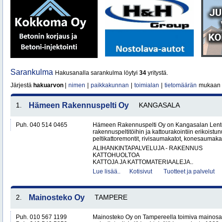
Sarankulma
Hakusanalla sarankulma löytyi
34
yritystä.
Järjestä
hakuarvon
|
nimen
|
paikkakunnan
|
toimialan
|
tietomäärän
mukaan
1.
Hämeen Rakennuspelti Oy
KANGASALA
Puh. 040 514 0465
Hämeen Rakennuspelti Oy on Kangasalan Lento
rakennuspeltitöihin ja kattourakointiin erikoistu
peltikattoremontit, rivisaumakatot, konesaumakato
ALIHANKINTAPALVELUJA - RAKENNUS
KATTOHUOLTOA
KATTOJA JA KATTOMATERIAALEJA..
Lue lisää..
Kotisivut
Tuotteet ja palvelut
2.
Mainosteko Oy
TAMPERE
Puh. 010 567 1199
Mainosteko Oy on Tampereella toimiva mainosal