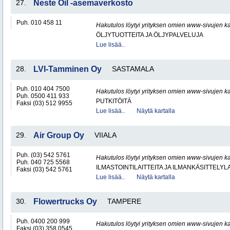
27.
Neste Oil -asemaverkosto
Puh. 010 458 11
Hakutulos löytyi yrityksen omien www-sivujen ka
ÖLJYTUOTTEITA JA ÖLJYPALVELUJA
Lue lisää..
28.
LVI-Tamminen Oy
SASTAMALA
Puh. 010 404 7500
Hakutulos löytyi yrityksen omien www-sivujen ka
Puh. 0500 411 933
PUTKITÖITÄ
Faksi (03) 512 9955
Lue lisää..
Näytä kartalla
29.
Air Group Oy
VIIALA
Puh. (03) 542 5761
Hakutulos löytyi yrityksen omien www-sivujen ka
Puh. 040 725 5568
ILMASTOINTILAITTEITA JA ILMANKÄSITTELYLA
Faksi (03) 542 5761
Lue lisää..
Näytä kartalla
30.
Flowertrucks Oy
TAMPERE
Puh. 0400 200 999
Hakutulos löytyi yrityksen omien www-sivujen ka
Faksi (03) 358 0545