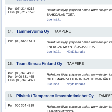
Puh. (03) 214 0212
Hakutulos löytyi yrityksen omien www-sivujen ka
Faksi (03) 212 1596
SÄHKÖALAN TÖITÄ
Lue lisää..
14.
Tammervoima Oy
TAMPERE
Puh. (03) 5653 5111
Hakutulos löytyi yrityksen omien www-sivujen ka
ENERGIAN MYYNTIÄ JA JAKELUA
Lue lisää..
Näytä kartalla
15.
Team Simrac Finland Oy
TAMPERE
Puh. (03) 343 4388
Hakutulos löytyi yrityksen omien www-sivujen ka
Puh. 0400 831 465
OHJELMAPALVELUJA JA TAPAHTUMANJÄRJE
Faksi (03) 343 4377
Lue lisää..
Näytä kartalla
16.
Pilvitek / Tampereen Ilmastointimiehet Oy
TAMPE
Puh. 050 354 4818
Hakutulos löytyi yrityksen omien www-sivujen ka
ILMASTOINTITÖITÄ