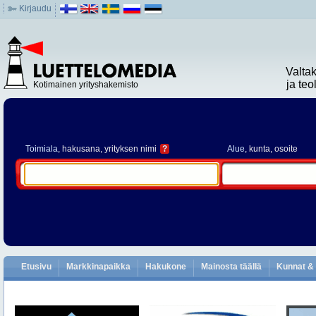
Kirjaudu
Valta
ja te
Kotimainen yrityshakemisto
Toimiala
, hakusana, yrityksen nimi
?
Alue
, kunta, osoite
Etusivu
Markkinapaikka
Hakukone
Mainosta täällä
Kunnat & 