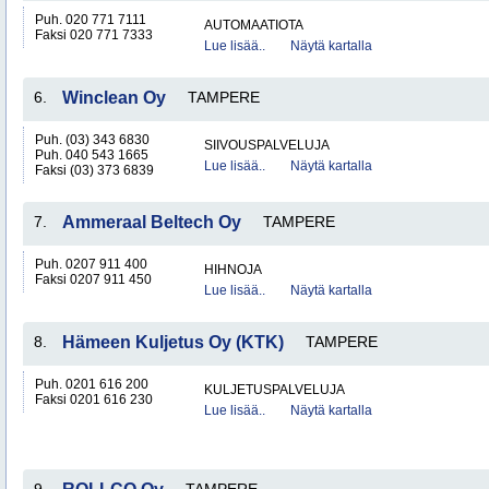
Puh. 020 771 7111
AUTOMAATIOTA
Faksi 020 771 7333
Lue lisää..
Näytä kartalla
6.
Winclean Oy
TAMPERE
Puh. (03) 343 6830
SIIVOUSPALVELUJA
Puh. 040 543 1665
Lue lisää..
Näytä kartalla
Faksi (03) 373 6839
7.
Ammeraal Beltech Oy
TAMPERE
Puh. 0207 911 400
HIHNOJA
Faksi 0207 911 450
Lue lisää..
Näytä kartalla
8.
Hämeen Kuljetus Oy (KTK)
TAMPERE
Puh. 0201 616 200
KULJETUSPALVELUJA
Faksi 0201 616 230
Lue lisää..
Näytä kartalla