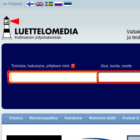
Kirjaudu
Valta
ja te
Kotimainen yrityshakemisto
Toimiala
, hakusana, yrityksen nimi
?
Alue
, kunta, osoite
Etusivu
Markkinapaikka
Hakukone
Mainosta täällä
Kunnat & 