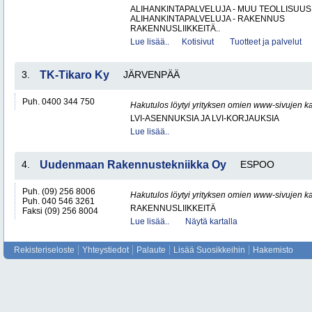
ALIHANKINTAPALVELUJA - MUU TEOLLISUUS
ALIHANKINTAPALVELUJA - RAKENNUS
RAKENNUSLIIKKEITÄ..
Lue lisää..
Kotisivut
Tuotteet ja palvelut
3.
TK-Tikaro Ky
JÄRVENPÄÄ
Puh. 0400 344 750
Hakutulos löytyi yrityksen omien www-sivujen ka
LVI-ASENNUKSIA JA LVI-KORJAUKSIA
Lue lisää..
4.
Uudenmaan Rakennustekniikka Oy
ESPOO
Puh. (09) 256 8006
Hakutulos löytyi yrityksen omien www-sivujen ka
Puh. 040 546 3261
RAKENNUSLIIKKEITÄ
Faksi (09) 256 8004
Lue lisää..
Näytä kartalla
Rekisteriseloste
Yhteystiedot
Palaute
Lisää Suosikkeihin
Hakemisto