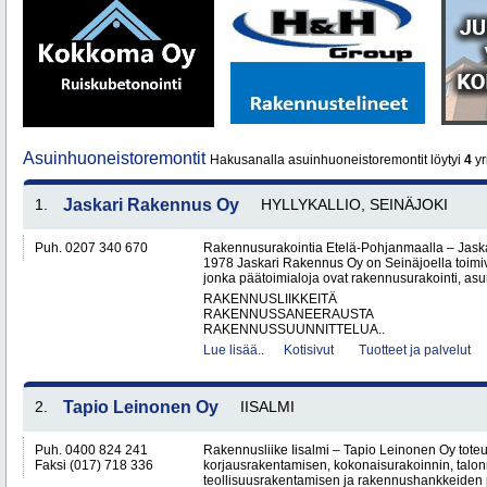
Asuinhuoneistoremontit
Hakusanalla asuinhuoneistoremontit löytyi
4
yr
1.
Jaskari Rakennus Oy
HYLLYKALLIO, SEINÄJOKI
Puh. 0207 340 670
Rakennusurakointia Etelä-Pohjanmaalla – Jask
1978 Jaskari Rakennus Oy on Seinäjoella toimiv
jonka päätoimialoja ovat rakennusurakointi, as
RAKENNUSLIIKKEITÄ
RAKENNUSSANEERAUSTA
RAKENNUSSUUNNITTELUA..
Lue lisää..
Kotisivut
Tuotteet ja palvelut
2.
Tapio Leinonen Oy
IISALMI
Puh. 0400 824 241
Rakennusliike Iisalmi – Tapio Leinonen Oy tote
Faksi (017) 718 336
korjausrakentamisen, kokonaisurakoinnin, talo
teollisuusrakentamisen ja rakennushankkeiden p