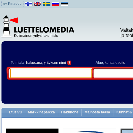
Kirjaudu
Valta
ja te
Kotimainen yrityshakemisto
Toimiala
, hakusana, yrityksen nimi
?
Alue
, kunta, osoite
Etusivu
Markkinapaikka
Hakukone
Mainosta täällä
Kunnat & 