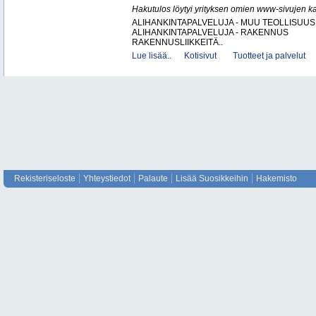
Hakutulos löytyi yrityksen omien www-sivujen ka
ALIHANKINTAPALVELUJA - MUU TEOLLISUUS
ALIHANKINTAPALVELUJA - RAKENNUS
RAKENNUSLIIKKEITÄ..
Lue lisää..
Kotisivut
Tuotteet ja palvelut
Rekisteriseloste
Yhteystiedot
Palaute
Lisää Suosikkeihin
Hakemisto