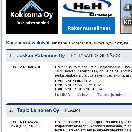
Koneperustavalutyöt
Hakusanalla koneperustavalutyöt löytyi
2
yritystä.
1.
Jaskari Rakennus Oy
HYLLYKALLIO, SEINÄJOKI
Puh. 0207 340 670
Rakennusurakointia Etelä-Pohjanmaalla – Jask
1978 Jaskari Rakennus Oy on Seinäjoella toimiv
jonka päätoimialoja ovat rakennusurakointi, as
RAKENNUSLIIKKEITÄ
RAKENNUSSANEERAUSTA
RAKENNUSSUUNNITTELUA..
Lue lisää..
Kotisivut
Tuotteet ja palvelut
2.
Tapio Leinonen Oy
IISALMI
Puh. 0400 824 241
Rakennusliike Iisalmi – Tapio Leinonen Oy tote
Faksi (017) 718 336
korjausrakentamisen, kokonaisurakoinnin, talo
teollisuusrakentamisen ja rakennushankkeiden p