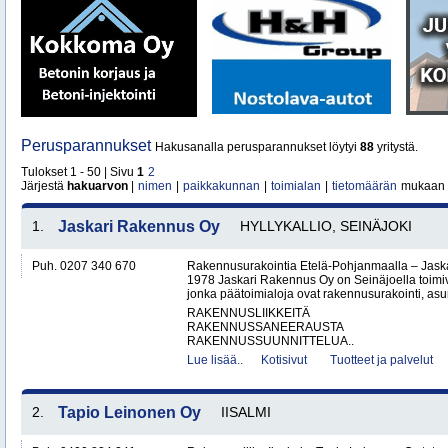
Perusparannukset
Hakusanalla perusparannukset löytyi
88
yritystä.
Tulokset 1 - 50 | Sivu
1
2
Järjestä
hakuarvon
|
nimen
|
paikkakunnan
|
toimialan
|
tietomäärän
mukaan
1.
Jaskari Rakennus Oy
HYLLYKALLIO, SEINÄJOKI
Puh. 0207 340 670
Rakennusurakointia Etelä-Pohjanmaalla – Jask
1978 Jaskari Rakennus Oy on Seinäjoella toimiv
jonka päätoimialoja ovat rakennusurakointi, as
RAKENNUSLIIKKEITÄ
RAKENNUSSANEERAUSTA
RAKENNUSSUUNNITTELUA..
Lue lisää..
Kotisivut
Tuotteet ja palvelut
2.
Tapio Leinonen Oy
IISALMI