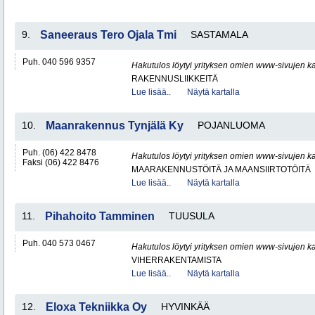
9.
Saneeraus Tero Ojala Tmi
SASTAMALA
Puh. 040 596 9357
Hakutulos löytyi yrityksen omien www-sivujen ka
RAKENNUSLIIKKEITÄ
Lue lisää..
Näytä kartalla
10.
Maanrakennus Tynjälä Ky
POJANLUOMA
Puh. (06) 422 8478
Hakutulos löytyi yrityksen omien www-sivujen ka
Faksi (06) 422 8476
MAARAKENNUSTÖITÄ JA MAANSIIRTOTÖITÄ
Lue lisää..
Näytä kartalla
11.
Pihahoito Tamminen
TUUSULA
Puh. 040 573 0467
Hakutulos löytyi yrityksen omien www-sivujen ka
VIHERRAKENTAMISTA
Lue lisää..
Näytä kartalla
12.
Eloxa Tekniikka Oy
HYVINKÄÄ