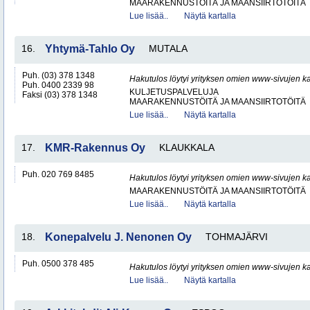
MAARAKENNUSTÖITÄ JA MAANSIIRTOTÖITÄ
Lue lisää..
Näytä kartalla
16.
Yhtymä-Tahlo Oy
MUTALA
Puh. (03) 378 1348
Hakutulos löytyi yrityksen omien www-sivujen ka
Puh. 0400 2339 98
KULJETUSPALVELUJA
Faksi (03) 378 1348
MAARAKENNUSTÖITÄ JA MAANSIIRTOTÖITÄ
Lue lisää..
Näytä kartalla
17.
KMR-Rakennus Oy
KLAUKKALA
Puh. 020 769 8485
Hakutulos löytyi yrityksen omien www-sivujen ka
MAARAKENNUSTÖITÄ JA MAANSIIRTOTÖITÄ
Lue lisää..
Näytä kartalla
18.
Konepalvelu J. Nenonen Oy
TOHMAJÄRVI
Puh. 0500 378 485
Hakutulos löytyi yrityksen omien www-sivujen ka
Lue lisää..
Näytä kartalla