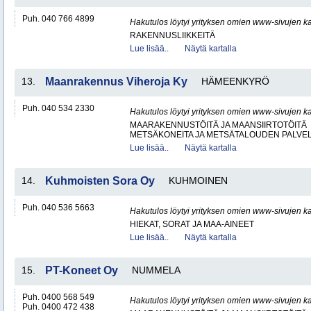
Puh. 040 766 4899
Hakutulos löytyi yrityksen omien www-sivujen ka
RAKENNUSLIIKKEITÄ
Lue lisää..
Näytä kartalla
13.
Maanrakennus Viheroja Ky
HÄMEENKYRÖ
Puh. 040 534 2330
Hakutulos löytyi yrityksen omien www-sivujen ka
MAARAKENNUSTÖITÄ JA MAANSIIRTOTÖITÄ
METSÄKONEITA JA METSÄTALOUDEN PALVE
Lue lisää..
Näytä kartalla
14.
Kuhmoisten Sora Oy
KUHMOINEN
Puh. 040 536 5663
Hakutulos löytyi yrityksen omien www-sivujen ka
HIEKAT, SORAT JA MAA-AINEET
Lue lisää..
Näytä kartalla
15.
PT-Koneet Oy
NUMMELA
Puh. 0400 568 549
Hakutulos löytyi yrityksen omien www-sivujen ka
Puh. 0400 472 438