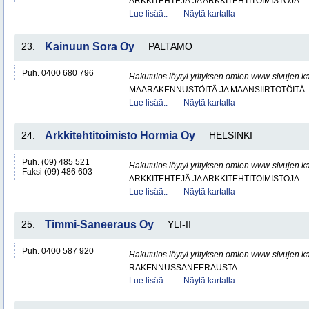
ARKKITEHTEJÄ JA ARKKITEHTITOIMISTOJA
Lue lisää..
Näytä kartalla
23.
Kainuun Sora Oy
PALTAMO
Puh. 0400 680 796
Hakutulos löytyi yrityksen omien www-sivujen ka
MAARAKENNUSTÖITÄ JA MAANSIIRTOTÖITÄ
Lue lisää..
Näytä kartalla
24.
Arkkitehtitoimisto Hormia Oy
HELSINKI
Puh. (09) 485 521
Hakutulos löytyi yrityksen omien www-sivujen ka
Faksi (09) 486 603
ARKKITEHTEJÄ JA ARKKITEHTITOIMISTOJA
Lue lisää..
Näytä kartalla
25.
Timmi-Saneeraus Oy
YLI-II
Puh. 0400 587 920
Hakutulos löytyi yrityksen omien www-sivujen ka
RAKENNUSSANEERAUSTA
Lue lisää..
Näytä kartalla