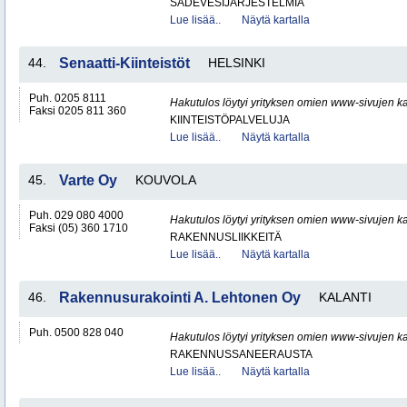
SADEVESIJÄRJESTELMIÄ
Lue lisää..
Näytä kartalla
44.
Senaatti-Kiinteistöt
HELSINKI
Puh. 0205 8111
Hakutulos löytyi yrityksen omien www-sivujen ka
Faksi 0205 811 360
KIINTEISTÖPALVELUJA
Lue lisää..
Näytä kartalla
45.
Varte Oy
KOUVOLA
Puh. 029 080 4000
Hakutulos löytyi yrityksen omien www-sivujen ka
Faksi (05) 360 1710
RAKENNUSLIIKKEITÄ
Lue lisää..
Näytä kartalla
46.
Rakennusurakointi A. Lehtonen Oy
KALANTI
Puh. 0500 828 040
Hakutulos löytyi yrityksen omien www-sivujen ka
RAKENNUSSANEERAUSTA
Lue lisää..
Näytä kartalla