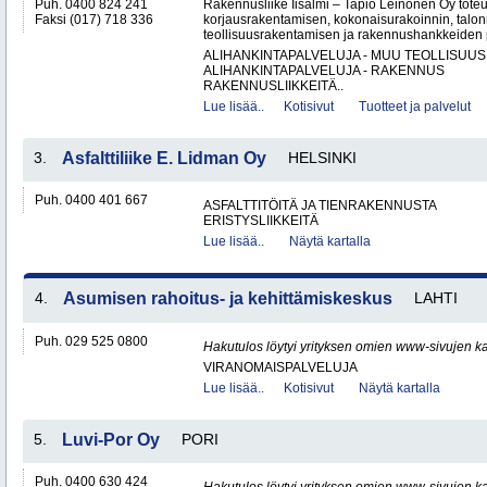
Puh. 0400 824 241
Rakennusliike Iisalmi – Tapio Leinonen Oy tote
Faksi (017) 718 336
korjausrakentamisen, kokonaisurakoinnin, talo
teollisuusrakentamisen ja rakennushankkeiden p
ALIHANKINTAPALVELUJA - MUU TEOLLISUUS
ALIHANKINTAPALVELUJA - RAKENNUS
RAKENNUSLIIKKEITÄ..
Lue lisää..
Kotisivut
Tuotteet ja palvelut
3.
Asfalttiliike E. Lidman Oy
HELSINKI
Puh. 0400 401 667
ASFALTTITÖITÄ JA TIENRAKENNUSTA
ERISTYSLIIKKEITÄ
Lue lisää..
Näytä kartalla
4.
Asumisen rahoitus- ja kehittämiskeskus
LAHTI
Puh. 029 525 0800
Hakutulos löytyi yrityksen omien www-sivujen ka
VIRANOMAISPALVELUJA
Lue lisää..
Kotisivut
Näytä kartalla
5.
Luvi-Por Oy
PORI
Puh. 0400 630 424