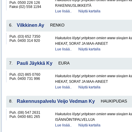
Hakutulos löytyi yrityksen omien www-sivujen ka
Puh. 0500 226 126
RAKENNUSLIIKKEITÄ
Faksi (02) 558 1194
Lue lisää..
Näytä kartalla
6.
Vilkkinen Ay
RENKO
Puh. (03) 652 7350
Hakutulos löytyi yrityksen omien www-sivujen ka
Puh. 0400 314 920
HIEKAT, SORAT JA MAA-AINEET
Lue lisää..
Näytä kartalla
7.
Pauli Jäykkä Ky
EURA
Puh. (02) 865 0760
Hakutulos löytyi yrityksen omien www-sivujen ka
Puh. 0400 731 996
HIEKAT, SORAT JA MAA-AINEET
Lue lisää..
Näytä kartalla
8.
Rakennuspalvelu Veijo Vedman Ky
HAUKIPUDAS
Puh. (08) 547 2631
Hakutulos löytyi yrityksen omien www-sivujen ka
Puh. 0400 681 265
ISÄNNÖINTIPALVELUJA
Lue lisää..
Näytä kartalla