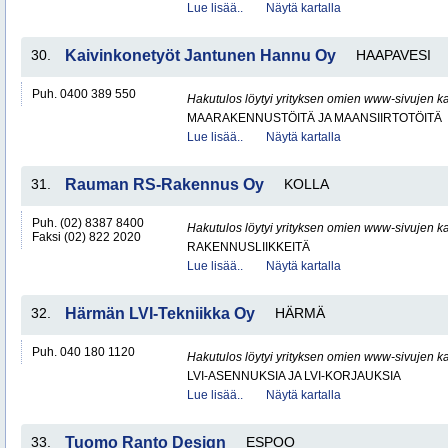
Lue lisää..
Näytä kartalla
30.
Kaivinkonetyöt Jantunen Hannu Oy
HAAPAVESI
Puh. 0400 389 550
Hakutulos löytyi yrityksen omien www-sivujen ka
MAARAKENNUSTÖITÄ JA MAANSIIRTOTÖITÄ
Lue lisää..
Näytä kartalla
31.
Rauman RS-Rakennus Oy
KOLLA
Puh. (02) 8387 8400
Hakutulos löytyi yrityksen omien www-sivujen ka
Faksi (02) 822 2020
RAKENNUSLIIKKEITÄ
Lue lisää..
Näytä kartalla
32.
Härmän LVI-Tekniikka Oy
HÄRMÄ
Puh. 040 180 1120
Hakutulos löytyi yrityksen omien www-sivujen ka
LVI-ASENNUKSIA JA LVI-KORJAUKSIA
Lue lisää..
Näytä kartalla
33.
Tuomo Ranto Design
ESPOO