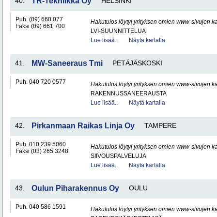
40.
TR-Tekniikka Oy
HELSINKI
Puh. (09) 660 077
Hakutulos löytyi yrityksen omien www-sivujen ka
Faksi (09) 661 700
LVI-SUUNNITTELUA
Lue lisää..
Näytä kartalla
41.
MW-Saneeraus Tmi
PETÄJÄSKOSKI
Puh. 040 720 0577
Hakutulos löytyi yrityksen omien www-sivujen ka
RAKENNUSSANEERAUSTA
Lue lisää..
Näytä kartalla
42.
Pirkanmaan Raikas Linja Oy
TAMPERE
Puh. 010 239 5060
Hakutulos löytyi yrityksen omien www-sivujen ka
Faksi (03) 265 3248
SIIVOUSPALVELUJA
Lue lisää..
Näytä kartalla
43.
Oulun Piharakennus Oy
OULU
Puh. 040 586 1591
Hakutulos löytyi yrityksen omien www-sivujen ka