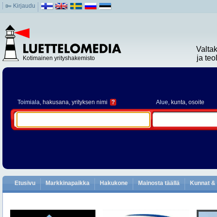
Kirjaudu
Valta
ja te
Kotimainen yrityshakemisto
Toimiala
, hakusana, yrityksen nimi
?
Alue
, kunta, osoite
Etusivu
Markkinapaikka
Hakukone
Mainosta täällä
Kunnat & 