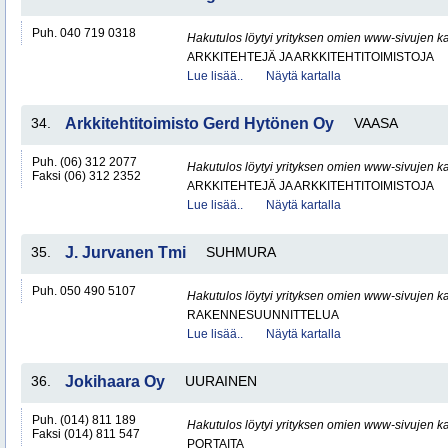
Puh. 040 719 0318
Hakutulos löytyi yrityksen omien www-sivujen ka
ARKKITEHTEJÄ JA ARKKITEHTITOIMISTOJA
Lue lisää..
Näytä kartalla
34.
Arkkitehtitoimisto Gerd Hytönen Oy
VAASA
Puh. (06) 312 2077
Hakutulos löytyi yrityksen omien www-sivujen ka
Faksi (06) 312 2352
ARKKITEHTEJÄ JA ARKKITEHTITOIMISTOJA
Lue lisää..
Näytä kartalla
35.
J. Jurvanen Tmi
SUHMURA
Puh. 050 490 5107
Hakutulos löytyi yrityksen omien www-sivujen ka
RAKENNESUUNNITTELUA
Lue lisää..
Näytä kartalla
36.
Jokihaara Oy
UURAINEN
Puh. (014) 811 189
Hakutulos löytyi yrityksen omien www-sivujen ka
Faksi (014) 811 547
PORTAITA