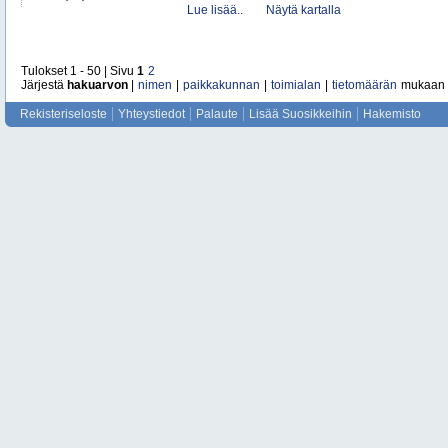
Lue lisää..
Näytä kartalla
Tulokset 1 - 50 | Sivu
1
2
Järjestä
hakuarvon
|
nimen
|
paikkakunnan
|
toimialan
|
tietomäärän
mukaan
Rekisteriseloste
Yhteystiedot
Palaute
Lisää Suosikkeihin
Hakemisto