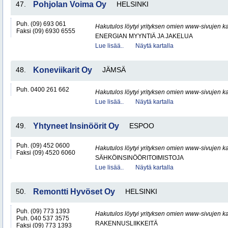
47.
Pohjolan Voima Oy
HELSINKI
Puh. (09) 693 061
Hakutulos löytyi yrityksen omien www-sivujen ka
Faksi (09) 6930 6555
ENERGIAN MYYNTIÄ JA JAKELUA
Lue lisää..
Näytä kartalla
48.
Koneviikarit Oy
JÄMSÄ
Puh. 0400 261 662
Hakutulos löytyi yrityksen omien www-sivujen ka
Lue lisää..
Näytä kartalla
49.
Yhtyneet Insinöörit Oy
ESPOO
Puh. (09) 452 0600
Hakutulos löytyi yrityksen omien www-sivujen ka
Faksi (09) 4520 6060
SÄHKÖINSINÖÖRITOIMISTOJA
Lue lisää..
Näytä kartalla
50.
Remontti Hyvöset Oy
HELSINKI
Puh. (09) 773 1393
Hakutulos löytyi yrityksen omien www-sivujen ka
Puh. 040 537 3575
RAKENNUSLIIKKEITÄ
Faksi (09) 773 1393