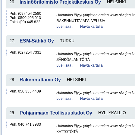
26.
Insinööritoimisto Projektikeskus Oy
HELSINKI
Puh. (09) 454 2580
Hakutulos löytyi yrityksen omien www-sivujen ka
Puh. 0500 405 013
RAKENNUTTAJAPALVELUJA
Faksi (09) 445 822
Lue lisää..
Näytä kartalla
27.
ESM-Sähkö Oy
TURKU
Puh. (02) 254 7331
Hakutulos löytyi yrityksen omien www-sivujen ka
SÄHKÖALAN TÖITÄ
Lue lisää..
Näytä kartalla
28.
Rakennuttamo Oy
HELSINKI
Puh. 050 338 4439
Hakutulos löytyi yrityksen omien www-sivujen ka
Lue lisää..
Näytä kartalla
29.
Pohjanmaan Teollisuuskatot Oy
HYLLYKALLIO
Puh. 040 741 3933
Hakutulos löytyi yrityksen omien www-sivujen ka
KATTOTÖITÄ