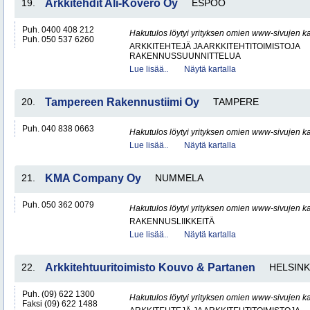
19.
Arkkitehdit Ali-Kovero Oy
ESPOO
Puh. 0400 408 212
Hakutulos löytyi yrityksen omien www-sivujen ka
Puh. 050 537 6260
ARKKITEHTEJÄ JA ARKKITEHTITOIMISTOJA
RAKENNUSSUUNNITTELUA
Lue lisää..
Näytä kartalla
20.
Tampereen Rakennustiimi Oy
TAMPERE
Puh. 040 838 0663
Hakutulos löytyi yrityksen omien www-sivujen ka
Lue lisää..
Näytä kartalla
21.
KMA Company Oy
NUMMELA
Puh. 050 362 0079
Hakutulos löytyi yrityksen omien www-sivujen ka
RAKENNUSLIIKKEITÄ
Lue lisää..
Näytä kartalla
22.
Arkkitehtuuritoimisto Kouvo & Partanen
HELSINK
Puh. (09) 622 1300
Hakutulos löytyi yrityksen omien www-sivujen ka
Faksi (09) 622 1488