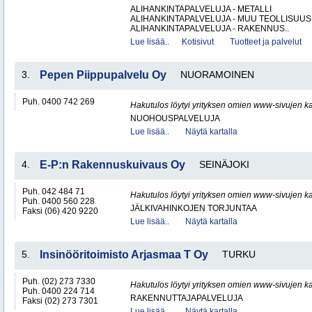
ALIHANKINTAPALVELUJA - METALLI
ALIHANKINTAPALVELUJA - MUU TEOLLISUUS
ALIHANKINTAPALVELUJA - RAKENNUS..
Lue lisää..
Kotisivut
Tuotteet ja palvelut
3.
Pepen Piippupalvelu Oy
NUORAMOINEN
Puh. 0400 742 269
Hakutulos löytyi yrityksen omien www-sivujen ka
NUOHOUSPALVELUJA
Lue lisää..
Näytä kartalla
4.
E-P:n Rakennuskuivaus Oy
SEINÄJOKI
Puh. 042 484 71
Hakutulos löytyi yrityksen omien www-sivujen ka
Puh. 0400 560 228
JÄLKIVAHINKOJEN TORJUNTAA
Faksi (06) 420 9220
Lue lisää..
Näytä kartalla
5.
Insinööritoimisto Arjasmaa T Oy
TURKU
Puh. (02) 273 7330
Hakutulos löytyi yrityksen omien www-sivujen ka
Puh. 0400 224 714
RAKENNUTTAJAPALVELUJA
Faksi (02) 273 7301
Lue lisää..
Näytä kartalla