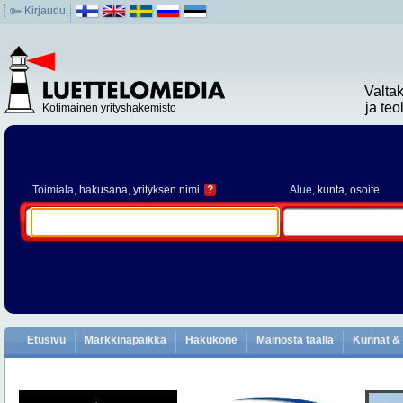
Kirjaudu
Valta
ja te
Kotimainen yrityshakemisto
Toimiala
, hakusana, yrityksen nimi
?
Alue
, kunta, osoite
Etusivu
Markkinapaikka
Hakukone
Mainosta täällä
Kunnat & 