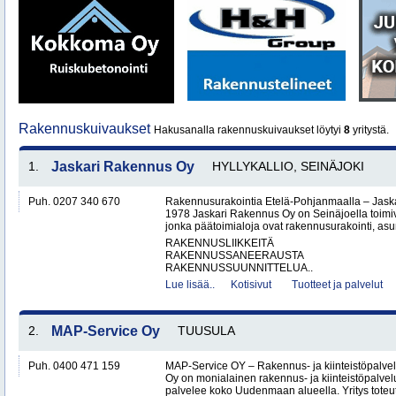
Rakennuskuivaukset
Hakusanalla rakennuskuivaukset löytyi
8
yritystä.
1.
Jaskari Rakennus Oy
HYLLYKALLIO, SEINÄJOKI
Puh. 0207 340 670
Rakennusurakointia Etelä-Pohjanmaalla – Jask
1978 Jaskari Rakennus Oy on Seinäjoella toimiv
jonka päätoimialoja ovat rakennusurakointi, as
RAKENNUSLIIKKEITÄ
RAKENNUSSANEERAUSTA
RAKENNUSSUUNNITTELUA..
Lue lisää..
Kotisivut
Tuotteet ja palvelut
2.
MAP-Service Oy
TUUSULA
Puh. 0400 471 159
MAP-Service OY – Rakennus- ja kiinteistöpalv
Oy on monialainen rakennus- ja kiinteistöpalvel
palvelee koko Uudenmaan alueella. Yritys toteutt