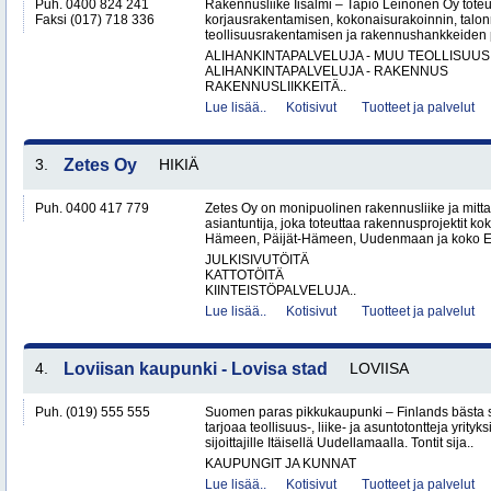
Puh. 0400 824 241
Rakennusliike Iisalmi – Tapio Leinonen Oy tote
Faksi (017) 718 336
korjausrakentamisen, kokonaisurakoinnin, talo
teollisuusrakentamisen ja rakennushankkeiden p
ALIHANKINTAPALVELUJA - MUU TEOLLISUUS
ALIHANKINTAPALVELUJA - RAKENNUS
RAKENNUSLIIKKEITÄ..
Lue lisää..
Kotisivut
Tuotteet ja palvelut
3.
Zetes Oy
HIKIÄ
Puh. 0400 417 779
Zetes Oy on monipuolinen rakennusliike ja mitt
asiantuntija, joka toteuttaa rakennusprojektit ko
Hämeen, Päijät-Hämeen, Uudenmaan ja koko Ete
JULKISIVUTÖITÄ
KATTOTÖITÄ
KIINTEISTÖPALVELUJA..
Lue lisää..
Kotisivut
Tuotteet ja palvelut
4.
Loviisan kaupunki - Lovisa stad
LOVIISA
Puh. (019) 555 555
Suomen paras pikkukaupunki – Finlands bästa 
tarjoaa teollisuus-, liike- ja asuntotontteja yrityksi
sijoittajille Itäisellä Uudellamaalla. Tontit sija..
KAUPUNGIT JA KUNNAT
Lue lisää..
Kotisivut
Tuotteet ja palvelut