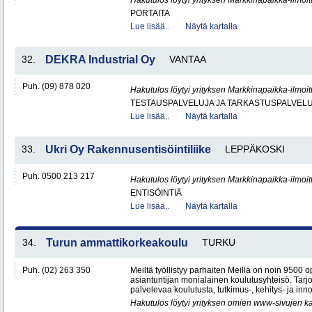
Hakutulos löytyi yrityksen Markkinapaikka-ilmoi
PORTAITA
Lue lisää..
Näytä kartalla
32.
DEKRA Industrial Oy
VANTAA
Puh. (09) 878 020
Hakutulos löytyi yrityksen Markkinapaikka-ilmoi
TESTAUSPALVELUJA JA TARKASTUSPALVEL
Lue lisää..
Näytä kartalla
33.
Ukri Oy Rakennusentisöintiliike
LEPPÄKOSKI
Puh. 0500 213 217
Hakutulos löytyi yrityksen Markkinapaikka-ilmoi
ENTISÖINTIÄ
Lue lisää..
Näytä kartalla
34.
Turun ammattikorkeakoulu
TURKU
Puh. (02) 263 350
Meiltä työllistyy parhaiten Meillä on noin 9500 o
asiantuntijan monialainen koulutusyhteisö. Ta
palvelevaa koulutusta, tutkimus-, kehitys- ja inno
Hakutulos löytyi yrityksen omien www-sivujen ka