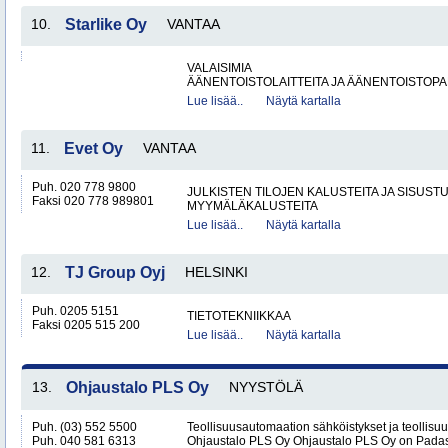
10.
Starlike Oy
VANTAA
VALAISIMIA
ÄÄNENTOISTOLAITTEITA JA ÄÄNENTOISTOP
Lue lisää..
Näytä kartalla
11.
Evet Oy
VANTAA
Puh. 020 778 9800
JULKISTEN TILOJEN KALUSTEITA JA SISUST
Faksi 020 778 989801
MYYMÄLÄKALUSTEITA
Lue lisää..
Näytä kartalla
12.
TJ Group Oyj
HELSINKI
Puh. 0205 5151
TIETOTEKNIIKKAA
Faksi 0205 515 200
Lue lisää..
Näytä kartalla
13.
Ohjaustalo PLS Oy
NYYSTÖLÄ
Puh. (03) 552 5500
Teollisuusautomaation sähköistykset ja teollisu
Puh. 040 581 6313
Ohjaustalo PLS Oy Ohjaustalo PLS Oy on Padasj