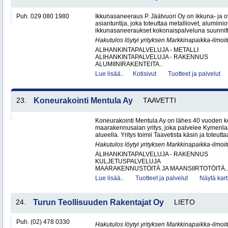
Puh. 029 080 1980
Ikkunasaneeraus P. Jäätvuori Oy on ikkuna- ja o
asiantuntija, joka toteuttaa metalliovet, alumiinio
ikkunasaneeraukset kokonaispalveluna suunnitt
Hakutulos löytyi yrityksen Markkinapaikka-ilmoi
ALIHANKINTAPALVELUJA - METALLI
ALIHANKINTAPALVELUJA - RAKENNUS
ALUMIINIRAKENTEITA..
Lue lisää..
Kotisivut
Tuotteet ja palvelut
23.
Koneurakointi Mentula Ay
TAAVETTI
Koneurakointi Mentula Ay on lähes 40 vuoden k
maarakennusalan yritys, joka palvelee Kymenla
alueella. Yritys toimii Taavetista käsin ja toteut
Hakutulos löytyi yrityksen Markkinapaikka-ilmoi
ALIHANKINTAPALVELUJA - RAKENNUS
KULJETUSPALVELUJA
MAARAKENNUSTÖITÄ JA MAANSIIRTOTÖITÄ..
Lue lisää..
Tuotteet ja palvelut
Näytä kart
24.
Turun Teollisuuden Rakentajat Oy
LIETO
Puh. (02) 478 0330
Hakutulos löytyi yrityksen Markkinapaikka-ilmoi