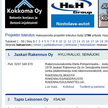
Projektin toteutus
Hakusanoilla projektin toteutus löytyi
1796
yritystä. Ha
Tulokset 1 - 50 | Sivu
1
2
3
4
5
6
7
8
9
10
11
12
13
14
15
16
17
18
19
20
Järjestä
hakuarvon
|
nimen
|
paikkakunnan
|
toimialan
|
tietomäärän
mukaan
1.
Jaskari Rakennus Oy
HYLLYKALLIO, SEINÄJOKI
Puh. 0207 340 670
Rakennusurakointia Etelä-Pohjanmaalla – Jask
1978 Jaskari Rakennus Oy on Seinäjoella toimiv
jonka päätoimialoja ovat rakennusurakointi, as
RAKENNUSLIIKKEITÄ
RAKENNUSSANEERAUSTA
RAKENNUSSUUNNITTELUA..
Lue lisää..
Kotisivut
Tuotteet ja palvelut
2.
Tapio Leinonen Oy
IISALMI