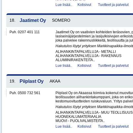
Lue lisää..
Kotisivut
Tuotteet ja palvelut
18.
Jaatimet Oy
SOMERO
Puh. 0207 401 111
Jaatimet Oy on vaativien kohteiden teräsovien, 
lasiseinäjärjestelmien ja lasijulkisivujen erikois
joka palvelee rakennusliikkeitä, teollisuutta ja jul
Hakutulos löytyi yrityksen Markkinapaikka-ilmoi
ALIHANKINTAPALVELUJA - METALLI
ALIHANKINTAPALVELUJA - RAKENNUS
ALUMIINIRAKENTEITA..
Lue lisää..
Kotisivut
Tuotteet ja palvelut
19.
Piiplast Oy
AKAA
Puh. 0500 732 561
Piiplast Oy on Akaassa toimiva kokenut muovituo
teollisuuden alihankintakumppani, joka on erikoi
kestomuovituotteiden ruiskuvaluun. Yritys palvel
Hakutulos löytyi yrityksen Markkinapaikka-ilmoi
ALIHANKINTAPALVELUJA - MUU TEOLLISUUS
HUONEKALUMATERIAALIA
MUOVI - PUOLIVALMISTEITA..
Lue lisää..
Kotisivut
Tuotteet ja palvelut