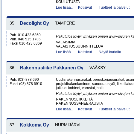
KOULUTUSTA
Lue lisää..
Kotisivut
Tuotteet ja palvelut
35.
Decolight Oy
TAMPERE
Puh. 010 423 6360
Hakutulos löytyi yrityksen omien www-sivujen ka
Puh. 040 515 1785
VALAISIMIA
Faksi 010 423 6369
VALAISTUSSUUNNITTELUA
Lue lisää..
Kotisivut
Näytä kartalla
36.
Rakennusliike Pakkanen Oy
VÄÄKSY
Puh. (03) 878 690
Uudisrakennusurakat, peruskorjausurakat, asun
Faksi (03) 878 6910
projektirakentaminen, saneeraustyöt, liiketilatuot
julkiset kohteet, varastot, hallit
Hakutulos löytyi yrityksen omien www-sivujen ka
RAKENNUSLIIKKEITÄ
RAKENNUSSANEERAUSTA
Lue lisää..
Kotisivut
Tuotteet ja palvelut
37.
Kokkoma Oy
NURMIJÄRVI