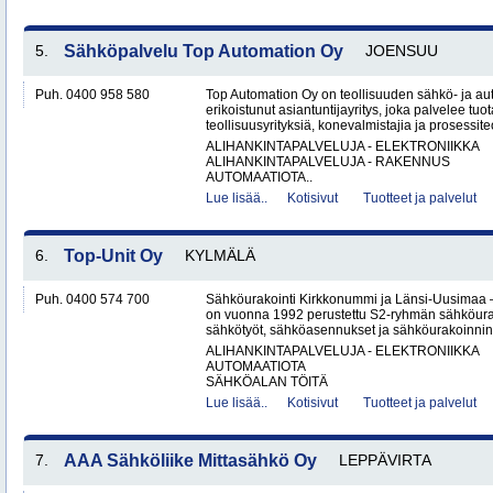
5.
Sähköpalvelu Top Automation Oy
JOENSUU
Puh. 0400 958 580
Top Automation Oy on teollisuuden sähkö- ja au
erikoistunut asiantuntijayritys, joka palvelee tuot
teollisuusyrityksiä, konevalmistajia ja prosessite
ALIHANKINTAPALVELUJA - ELEKTRONIIKKA
ALIHANKINTAPALVELUJA - RAKENNUS
AUTOMAATIOTA..
Lue lisää..
Kotisivut
Tuotteet ja palvelut
6.
Top-Unit Oy
KYLMÄLÄ
Puh. 0400 574 700
Sähköurakointi Kirkkonummi ja Länsi-Uusimaa 
on vuonna 1992 perustettu S2-ryhmän sähköurakoi
sähkötyöt, sähköasennukset ja sähköurakoinnin yr
ALIHANKINTAPALVELUJA - ELEKTRONIIKKA
AUTOMAATIOTA
SÄHKÖALAN TÖITÄ
Lue lisää..
Kotisivut
Tuotteet ja palvelut
7.
AAA Sähköliike Mittasähkö Oy
LEPPÄVIRTA