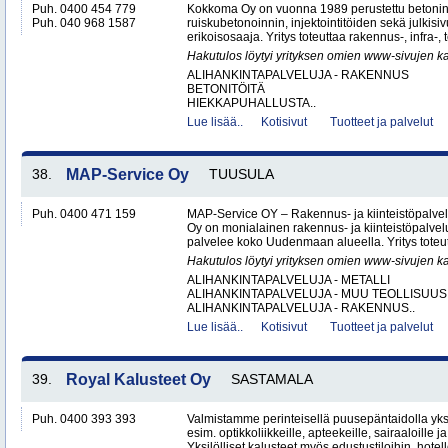
Puh. 0400 454 779
Kokkoma Oy on vuonna 1989 perustettu betonin
Puh. 040 968 1587
ruiskubetonoinnin, injektointitöiden sekä julki
erikoisosaaja. Yritys toteuttaa rakennus-, infra-, t
Hakutulos löytyi yrityksen omien www-sivujen ka
ALIHANKINTAPALVELUJA - RAKENNUS
BETONITÖITÄ
HIEKKAPUHALLUSTA..
Lue lisää..
Kotisivut
Tuotteet ja palvelut
38.
MAP-Service Oy
TUUSULA
Puh. 0400 471 159
MAP-Service OY – Rakennus- ja kiinteistöpalv
Oy on monialainen rakennus- ja kiinteistöpalvel
palvelee koko Uudenmaan alueella. Yritys toteutt
Hakutulos löytyi yrityksen omien www-sivujen ka
ALIHANKINTAPALVELUJA - METALLI
ALIHANKINTAPALVELUJA - MUU TEOLLISUUS
ALIHANKINTAPALVELUJA - RAKENNUS..
Lue lisää..
Kotisivut
Tuotteet ja palvelut
39.
Royal Kalusteet Oy
SASTAMALA
Puh. 0400 393 393
Valmistamme perinteisellä puusepäntaidolla yksil
esim. optikkoliikkeille, apteekeille, sairaaloille j
Yksilölliset kalusteet myös edustustiloihin, hotell