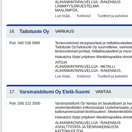
ALIHANKINTAPALVELUJA - RAKENNUS
LÄMMITYSJÄRJESTELMIÄ
MAALÄMPÖÄ..
Lue lisää..
Kotisivut
Tuotteet ja palvelut
16.
Taitotuote Oy
VARKAUS
Puh. 040 538 3990
Teräsrunkoiset designportaat ja mittatilauskaite
Taitotuote OyTaitotuote Oy suunnittelee, valmista
teräsrunkoiset portaat, mittatilauskaiteet ja muut 
Hakutulos löytyi yrityksen Markkinapaikka-ilmoi
AITOJA
ALIHANKINTAPALVELUJA - METALLI
ALIHANKINTAPALVELUJA - RAKENNUS..
Lue lisää..
Kotisivut
Tuotteet ja palvelut
17.
Varsinaisbitumi Oy Etelä-Suomi
VANTAA
Puh. (09) 222 3500
Varsinaisbitumi Oy Vantaa on tasakattojen ja hu
vesieristystöiden erikoisosaaja Uudellamaalla, j
kattosaneeraukset teollisuuteen, liikekiinteistöihin
Hakutulos löytyi yrityksen Markkinapaikka-ilmoi
ALIHANKINTAPALVELUJA - RAKENNUS
ASFALTTITÖITÄ JA TIENRAKENNUSTA
KATTOHUOLTOA..