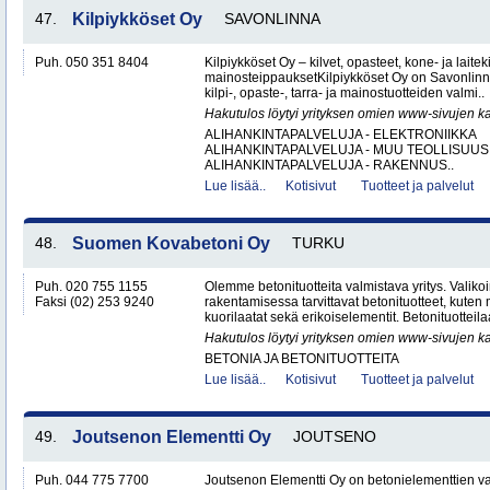
47.
Kilpiykköset Oy
SAVONLINNA
Puh. 050 351 8404
Kilpiykköset Oy – kilvet, opasteet, kone- ja laiteki
mainosteippauksetKilpiykköset Oy on Savonlinn
kilpi-, opaste-, tarra- ja mainostuotteiden valmi..
Hakutulos löytyi yrityksen omien www-sivujen ka
ALIHANKINTAPALVELUJA - ELEKTRONIIKKA
ALIHANKINTAPALVELUJA - MUU TEOLLISUUS
ALIHANKINTAPALVELUJA - RAKENNUS..
Lue lisää..
Kotisivut
Tuotteet ja palvelut
48.
Suomen Kovabetoni Oy
TURKU
Puh. 020 755 1155
Olemme betonituotteita valmistava yritys. Valik
Faksi (02) 253 9240
rakentamisessa tarvittavat betonituotteet, kuten mm
kuorilaatat sekä erikoiselementit. Betonituotteil
Hakutulos löytyi yrityksen omien www-sivujen ka
BETONIA JA BETONITUOTTEITA
Lue lisää..
Kotisivut
Tuotteet ja palvelut
49.
Joutsenon Elementti Oy
JOUTSENO
Puh. 044 775 7700
Joutsenon Elementti Oy on betonielementtien va