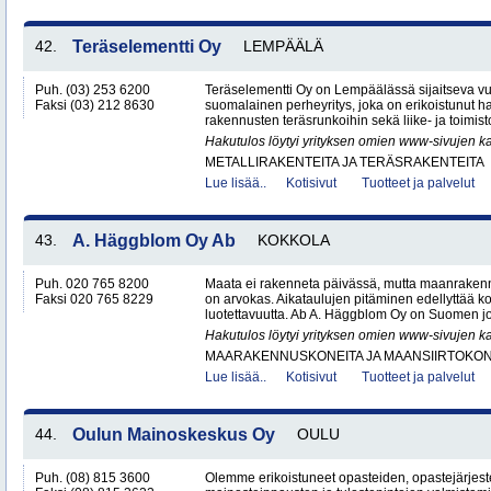
42.
Teräselementti Oy
LEMPÄÄLÄ
Puh. (03) 253 6200
Teräselementti Oy on Lempäälässä sijaitseva v
Faksi (03) 212 8630
suomalainen perheyritys, joka on erikoistunut h
rakennusten teräsrunkoihin sekä liike- ja toimist
Hakutulos löytyi yrityksen omien www-sivujen ka
METALLIRAKENTEITA JA TERÄSRAKENTEITA
Lue lisää..
Kotisivut
Tuotteet ja palvelut
43.
A. Häggblom Oy Ab
KOKKOLA
Puh. 020 765 8200
Maata ei rakenneta päivässä, mutta maanrakenn
Faksi 020 765 8229
on arvokas. Aikataulujen pitäminen edellyttää k
luotettavuutta. Ab A. Häggblom Oy on Suomen j
Hakutulos löytyi yrityksen omien www-sivujen ka
MAARAKENNUSKONEITA JA MAANSIIRTOKONE
Lue lisää..
Kotisivut
Tuotteet ja palvelut
44.
Oulun Mainoskeskus Oy
OULU
Puh. (08) 815 3600
Olemme erikoistuneet opasteiden, opastejärjest