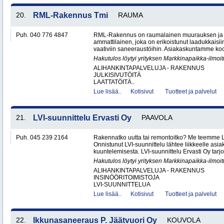
20.
RML-Rakennus Tmi
RAUMA
Puh. 040 776 4847
RML-Rakennus on raumalainen muurauksen ja 
ammattilainen, joka on erikoistunut laadukkais
vaativiin saneeraustöihin. Asiakaskuntamme koos
Hakutulos löytyi yrityksen Markkinapaikka-ilmoi
ALIHANKINTAPALVELUJA - RAKENNUS
JULKISIVUTÖITÄ
LAATTATÖITÄ..
Lue lisää..
Kotisivut
Tuotteet ja palvelut
21.
LVI-suunnittelu Ervasti Oy
PAAVOLA
Puh. 045 239 2164
Rakennatko uutta tai remontoitko? Me teemme LV
Onnistunut LVI-suunnittelu lähtee liikkeelle asi
kuuntelemisesta. LVI-suunnittelu Ervasti Oy tarj
Hakutulos löytyi yrityksen Markkinapaikka-ilmoi
ALIHANKINTAPALVELUJA - RAKENNUS
INSINÖÖRITOIMISTOJA
LVI-SUUNNITTELUA
Lue lisää..
Kotisivut
Tuotteet ja palvelut
22.
Ikkunasaneeraus P. Jäätvuori Oy
KOUVOLA