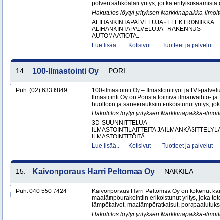
polven sähköalan yritys, jonka erityisosaamista o
Hakutulos löytyi yrityksen Markkinapaikka-ilmoi
ALIHANKINTAPALVELUJA - ELEKTRONIIKKA
ALIHANKINTAPALVELUJA - RAKENNUS
AUTOMAATIOTA..
Lue lisää..
Kotisivut
Tuotteet ja palvelut
14.
100-Ilmastointi Oy
PORI
Puh. (02) 633 6849
100-ilmastointi Oy – Ilmastointityöt ja LVI-palvel
Ilmastointi Oy on Porista toimiva ilmanvaihto- ja 
huoltoon ja saneerauksiin erikoistunut yritys, jok
Hakutulos löytyi yrityksen Markkinapaikka-ilmoi
3D-SUUNNITTELUA
ILMASTOINTILAITTEITA JA ILMANKÄSITTELYLA
ILMASTOINTITÖITÄ..
Lue lisää..
Kotisivut
Tuotteet ja palvelut
15.
Kaivonporaus Harri Peltomaa Oy
NAKKILA
Puh. 040 550 7424
Kaivonporaus Harri Peltomaa Oy on kokenut kai
maalämpöurakointiin erikoistunut yritys, joka tot
lämpökaivot, maalämpöratkaisut, porapaalutukset 
Hakutulos löytyi yrityksen Markkinapaikka-ilmoi