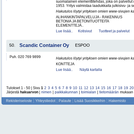
suomalainen elementtitehdas, joka on palvellut
1953. Yritys valmistaa laadukkaita julkisivu- ja s
Hakutulos löytyi yrityksen omien www-sivujen ka
ALIHANKINTAPALVELUJA - RAKENNUS
BETONIA JA BETONITUOTTEITA
ELEMENTTEJÄ..
Lue lisää..
Kotisivut
Tuotteet ja palvelut
50.
Scandic Container Oy
ESPOO
Puh. 020 769 9899
Hakutulos löytyi yrityksen omien www-sivujen ka
KONTTEJA
Lue lisää..
Näytä kartalla
Tulokset 1 - 50 | Sivu
1
2
3
4
5
6
7
8
9
10
11
12
13
14
15
16
17
18
19
20
Järjestä
hakuarvon
|
nimen
|
paikkakunnan
|
toimialan
|
tietomäärän
mukaan
Rekisteriseloste
Yhteystiedot
Palaute
Lisää Suosikkeihin
Hakemisto