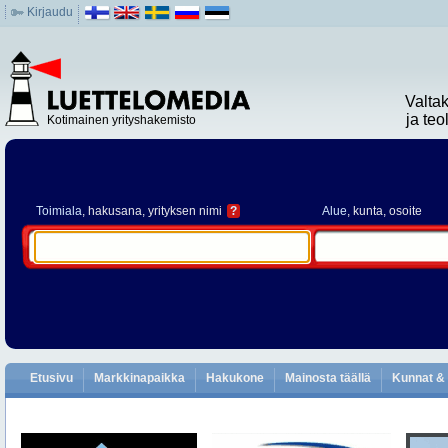
Kirjaudu
Valta
ja te
Kotimainen yrityshakemisto
Toimiala
, hakusana, yrityksen nimi
?
Alue
, kunta, osoite
Etusivu
Markkinapaikka
Hakukone
Mainosta täällä
Kunnat & 