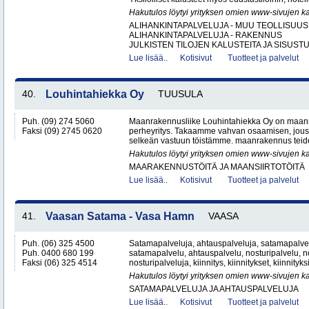
Hakutulos löytyi yrityksen omien www-sivujen ka
ALIHANKINTAPALVELUJA - MUU TEOLLISUUS
ALIHANKINTAPALVELUJA - RAKENNUS
JULKISTEN TILOJEN KALUSTEITA JA SISUSTU
Lue lisää..
Kotisivut
Tuotteet ja palvelut
40.
Louhintahiekka Oy
TUUSULA
Puh. (09) 274 5060
Maanrakennusliike Louhintahiekka Oy on maan
Faksi (09) 2745 0620
perheyritys. Takaamme vahvan osaamisen, jous
selkeän vastuun töistämme. maanrakennus teide
Hakutulos löytyi yrityksen omien www-sivujen ka
MAARAKENNUSTÖITÄ JA MAANSIIRTOTÖITÄ
Lue lisää..
Kotisivut
Tuotteet ja palvelut
41.
Vaasan Satama - Vasa Hamn
VAASA
Puh. (06) 325 4500
Satamapalveluja, ahtauspalveluja, satamapalvel
Puh. 0400 680 199
satamapalvelu, ahtauspalvelu, nosturipalvelu, no
Faksi (06) 325 4514
nosturipalveluja, kiinnitys, kiinnitykset, kiinnityk
Hakutulos löytyi yrityksen omien www-sivujen ka
SATAMAPALVELUJA JA AHTAUSPALVELUJA
Lue lisää..
Kotisivut
Tuotteet ja palvelut