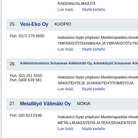
RAKENNUSLIIKKEITÄ
Lue lisää..
Näytä kartalla
25.
Vesi-Eko Oy
KUOPIO
Puh. (017) 279 8600
Hakutulos löytyi yrityksen Markkinapaikka-ilmoi
YMPÄRISTÖTEKNIIKKAA JA YMPÄRISTÖTUTK
Lue lisää..
Näytä kartalla
26.
Arkkitehtitoimisto Schauman Arkkitehdit Oy, Arkitektbyrå Schauman Ark
Puh. (02) 251 5555
Hakutulos löytyi yrityksen Markkinapaikka-ilmoi
Puh. 0400 639 581
ARKKITEHTEJÄ JA ARKKITEHTITOIMISTOJA
Lue lisää..
Näytä kartalla
27.
Metallityö Välimäki Oy
NOKIA
Puh. 040 923 0196
Hakutulos löytyi yrityksen Markkinapaikka-ilmoi
METALLIRAKENTEITA JA TERÄSRAKENTEITA
Lue lisää..
Näytä kartalla