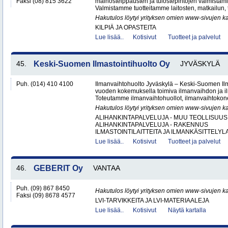
Faksi (08) 815 3622
mainosteippausten ja tulostepintojen valmista
Valmistamme tuotteitamme laitosten, matkailun, t
Hakutulos löytyi yrityksen omien www-sivujen ka
KILPIÄ JA OPASTEITA
Lue lisää..
Kotisivut
Tuotteet ja palvelut
45.
Keski-Suomen Ilmastointihuolto Oy
JYVÄSKYLÄ
Puh. (014) 410 4100
Ilmanvaihtohuolto Jyväskylä – Keski-Suomen Ilma
vuoden kokemuksella toimiva ilmanvaihdon ja ilm
Toteutamme ilmanvaihtohuollot, ilmanvaihtokone
Hakutulos löytyi yrityksen omien www-sivujen ka
ALIHANKINTAPALVELUJA - MUU TEOLLISUUS
ALIHANKINTAPALVELUJA - RAKENNUS
ILMASTOINTILAITTEITA JA ILMANKÄSITTELYLA
Lue lisää..
Kotisivut
Tuotteet ja palvelut
46.
GEBERIT Oy
VANTAA
Puh. (09) 867 8450
Hakutulos löytyi yrityksen omien www-sivujen ka
Faksi (09) 8678 4577
LVI-TARVIKKEITA JA LVI-MATERIAALEJA
Lue lisää..
Kotisivut
Näytä kartalla