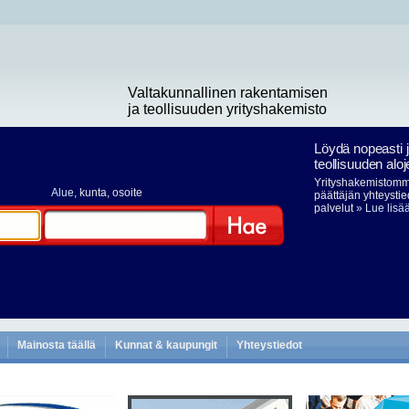
Valtakunnallinen rakentamisen
ja teollisuuden yrityshakemisto
Löydä nopeasti 
teollisuuden aloj
Yrityshakemistomme
Alue
, kunta, osoite
päättäjän yhteystie
palvelut
» Lue lisä
Hae
Mainosta täällä
Kunnat & kaupungit
Yhteystiedot