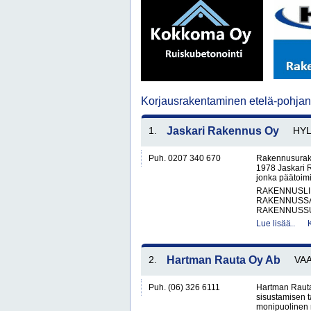
Korjausrakentaminen etelä-pohj
1.
Jaskari Rakennus Oy
HYL
Puh. 0207 340 670
Rakennusurako
1978 Jaskari R
jonka päätoimi
RAKENNUSLI
RAKENNUSS
RAKENNUSSU
Lue lisää..
2.
Hartman Rauta Oy Ab
VA
Puh. (06) 326 6111
Hartman Rauta
sisustamisen 
monipuolinen 