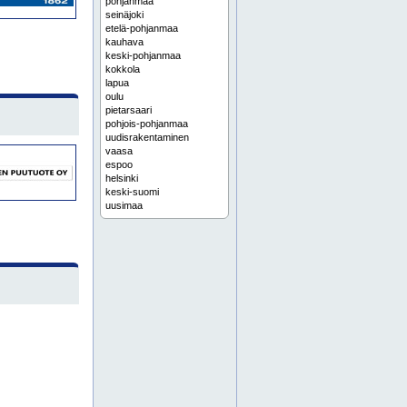
pohjanmaa
seinäjoki
etelä-pohjanmaa
kauhava
keski-pohjanmaa
kokkola
lapua
oulu
pietarsaari
pohjois-pohjanmaa
uudisrakentaminen
vaasa
espoo
helsinki
keski-suomi
uusimaa
vantaa
betonirakenteet
kokonaisurakointi
laihia
omakotirakentaminen
projektinjohto
remontointi
teollisuusrakentaminen
toimitilarakentaminen
julkinen sektori
lattiapinnoitteet
pientalorakentaminen
rakennusliikkeet
rakennusmateriaalit