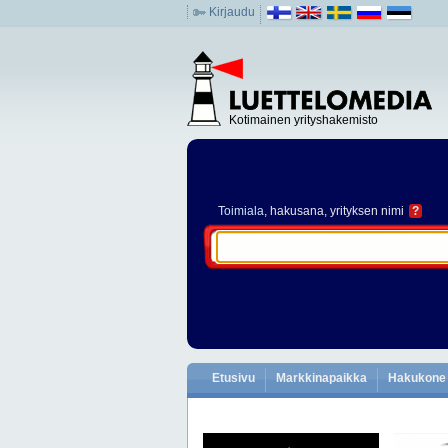
Kirjaudu
Kotimainen yrityshakemisto
Toimiala
, hakusana, yrityksen nimi
?
Etusivu
Markkinapaikka
Hakukone