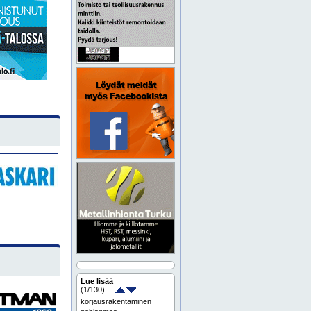
Lue lisää
(
1
/130)
korjausrakentaminen