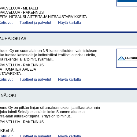
PALVELUJA - METALLI
PALVELUJA - RAKENNUS
ITA, HITSAUSLAITTEITA JA HITSAUSTARVIKKEITA..
Kotisivut
Tuotteet ja palvelut
Näytä kartalla
AUHAJOKI AS
uote Oy on suomalainen NR-kattoristikoiden valmistuksen
oka tuottaa kattotuolit ja kattoristikot teollisella tarkkuudella,
ä rakenteilla ja toimitusvarmall..
PALVELUJA - RAKENNUS
KATTOMATERIAALEJA
UTAVAROITA..
Kotisivut
Tuotteet ja palvelut
Näytä kartalla
INÄJOKI
ne Oy on pitkän linjan sillanrakennuksen ja siltaurakoinnin
 joka toimii Seinäjoelta käsin koko Suomen alueella
fra-alan aliurakoitsijana. Yritys on toiminut..
PALVELUJA - RAKENNUS
KKEITÄ..
Kotisivut
Tuotteet ja palvelut
Näytä kartalla