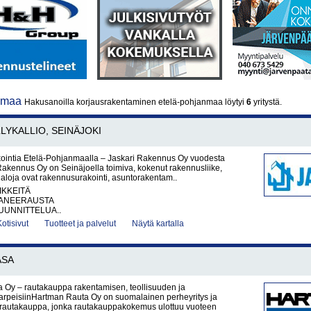
anmaa
Hakusanoilla korjausrakentaminen etelä-pohjanmaa löytyi
6
yritystä.
LYKALLIO, SEINÄJOKI
intia Etelä-Pohjanmaalla – Jaskari Rakennus Oy vuodesta
akennus Oy on Seinäjoella toimiva, kokenut rakennusliike,
aloja ovat rakennusurakointi, asuntorakentam..
IKKEITÄ
ANEERAUSTA
UNNITTELUA..
Kotisivut
Tuotteet ja palvelut
Näytä kartalla
ASA
 Oy – rautakauppa rakentamisen, teollisuuden ja
tarpeisiinHartman Rauta Oy on suomalainen perheyritys ja
rautakauppa, jonka rautakauppakokemus ulottuu vuoteen