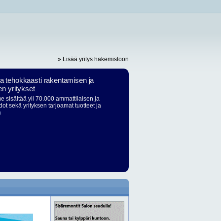
» Lisää yritys hakemistoon
ja tehokkaasti rakentamisen ja
en yritykset
 sisältää yli 70.000 ammattilaisen ja
dot sekä yrityksen tarjoamat tuotteet ja
ä