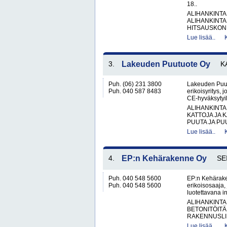
18..
ALIHANKINTA
ALIHANKINTA
HITSAUSKONE
Lue lisää..
3.
Lakeuden Puutuote Oy
K
Puh. (06) 231 3800
Lakeuden Puut
Puh. 040 587 8483
erikoisyritys, j
CE-hyväksytyill
ALIHANKINTA
KATTOJA JA 
PUUTA JA PU
Lue lisää..
4.
EP:n Kehärakenne Oy
SE
Puh. 040 548 5600
EP:n Kehäraken
Puh. 040 548 5600
erikoisosaaja,
luotettavana in
ALIHANKINTA
BETONITÖITÄ
RAKENNUSLII
Lue lisää..