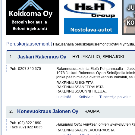
Peruskorjausremontit
Hakusanalla peruskorjausremontit löytyi
4
yritystä.
1.
Jaskari Rakennus Oy
HYLLYKALLIO, SEINÄJOKI
Puh. 0207 340 670
Rakennusurakointia Etelä-Pohjanmaalla – Jask
1978 Jaskari Rakennus Oy on Seinäjoella toimiv
jonka päätoimialoja ovat rakennusurakointi, as
RAKENNUSLIIKKEITÄ
RAKENNUSSANEERAUSTA
RAKENNUSSUUNNITTELUA..
Lue lisää..
Kotisivut
Tuotteet ja palvelut
2.
Konevuokraus Jalonen Oy
RAUMA
Puh. (02) 822 1890
Hakutulos löytyi yrityksen omien www-sivujen ka
Faksi (02) 822 6835
RAKENNUSVÄLINEVUOKRAUSTA