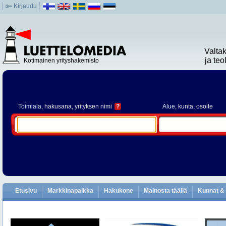
Kirjaudu
Valta
ja te
Kotimainen yrityshakemisto
Toimiala
, hakusana, yrityksen nimi
?
Alue
, kunta, osoite
Etusivu
Markkinapaikka
Hakukone
Mainosta täällä
Kunnat & 