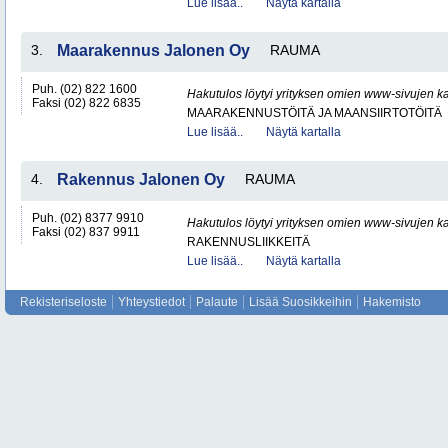
Lue lisää..
Näytä kartalla
3.
Maarakennus Jalonen Oy
RAUMA
Puh. (02) 822 1600
Hakutulos löytyi yrityksen omien www-sivujen ka
Faksi (02) 822 6835
MAARAKENNUSTÖITÄ JA MAANSIIRTOTÖITÄ
Lue lisää..
Näytä kartalla
4.
Rakennus Jalonen Oy
RAUMA
Puh. (02) 8377 9910
Hakutulos löytyi yrityksen omien www-sivujen ka
Faksi (02) 837 9911
RAKENNUSLIIKKEITÄ
Lue lisää..
Näytä kartalla
Rekisteriseloste
Yhteystiedot
Palaute
Lisää Suosikkeihin
Hakemisto