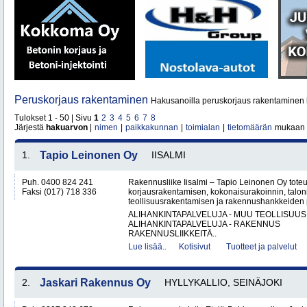
Peruskorjaus rakentaminen
Hakusanoilla peruskorjaus rakentaminen 
Tulokset 1 - 50 | Sivu
1
2
3
4
5
6
7
8
Järjestä
hakuarvon
|
nimen
|
paikkakunnan
|
toimialan
|
tietomäärän
mukaan
1.
Tapio Leinonen Oy
IISALMI
Puh. 0400 824 241
Rakennusliike Iisalmi – Tapio Leinonen Oy tote
Faksi (017) 718 336
korjausrakentamisen, kokonaisurakoinnin, talo
teollisuusrakentamisen ja rakennushankkeiden p
ALIHANKINTAPALVELUJA - MUU TEOLLISUUS
ALIHANKINTAPALVELUJA - RAKENNUS
RAKENNUSLIIKKEITÄ..
Lue lisää..
Kotisivut
Tuotteet ja palvelut
2.
Jaskari Rakennus Oy
HYLLYKALLIO, SEINÄJOKI