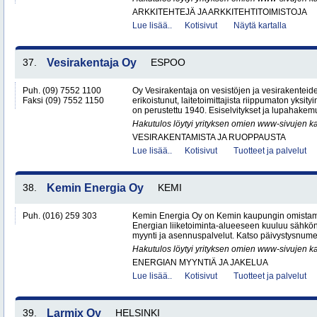
ARKKITEHTEJÄ JA ARKKITEHTITOIMISTOJA
Lue lisää..
Kotisivut
Näytä kartalla
37.
Vesirakentaja Oy
ESPOO
Puh. (09) 7552 1100
Oy Vesirakentaja on vesistöjen ja vesirakenteid
Faksi (09) 7552 1150
erikoistunut, laitetoimittajista riippumaton yksity
on perustettu 1940. Esiselvitykset ja lupahakemu
Hakutulos löytyi yrityksen omien www-sivujen ka
VESIRAKENTAMISTA JA RUOPPAUSTA
Lue lisää..
Kotisivut
Tuotteet ja palvelut
38.
Kemin Energia Oy
KEMI
Puh. (016) 259 303
Kemin Energia Oy on Kemin kaupungin omistam
Energian liiketoiminta-alueeseen kuuluu sähkön
myynti ja asennuspalvelut. Katso päivystysnumero
Hakutulos löytyi yrityksen omien www-sivujen ka
ENERGIAN MYYNTIÄ JA JAKELUA
Lue lisää..
Kotisivut
Tuotteet ja palvelut
39.
Larmix Oy
HELSINKI