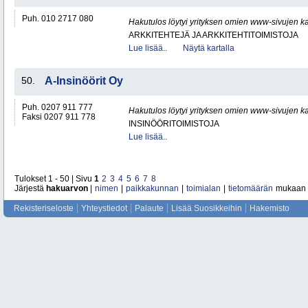
Puh. 010 2717 080
Hakutulos löytyi yrityksen omien www-sivujen ka
ARKKITEHTEJÄ JA ARKKITEHTITOIMISTOJA
Lue lisää..
Näytä kartalla
50.
A-Insinöörit Oy
Puh. 0207 911 777
Hakutulos löytyi yrityksen omien www-sivujen ka
Faksi 0207 911 778
INSINÖÖRITOIMISTOJA
Lue lisää..
Tulokset 1 - 50 | Sivu
1
2
3
4
5
6
7
8
Järjestä
hakuarvon
|
nimen
|
paikkakunnan
|
toimialan
|
tietomäärän
mukaan
Rekisteriseloste
Yhteystiedot
Palaute
Lisää Suosikkeihin
Hakemisto