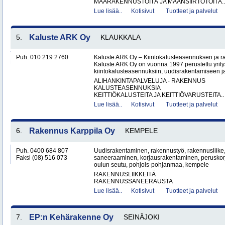
MAARAKENNUSTÖITÄ JA MAANSIIRTOTÖITÄ..
Lue lisää..
Kotisivut
Tuotteet ja palvelut
5.
Kaluste ARK Oy
KLAUKKALA
Puh. 010 219 2760
Kaluste ARK Oy – Kiintokalusteasennuksen ja r
Kaluste ARK Oy on vuonna 1997 perustettu yritys
kiintokalusteasennuksiin, uudisrakentamiseen ja
ALIHANKINTAPALVELUJA - RAKENNUS
KALUSTEASENNUKSIA
KEITTIÖKALUSTEITA JA KEITTIÖVARUSTEITA..
Lue lisää..
Kotisivut
Tuotteet ja palvelut
6.
Rakennus Karppila Oy
KEMPELE
Puh. 0400 684 807
Uudisrakentaminen, rakennustyö, rakennusliike,
Faksi (08) 516 073
saneeraaminen, korjausrakentaminen, peruskorj
oulun seutu, pohjois-pohjanmaa, kempele
RAKENNUSLIIKKEITÄ
RAKENNUSSANEERAUSTA
Lue lisää..
Kotisivut
Tuotteet ja palvelut
7.
EP:n Kehärakenne Oy
SEINÄJOKI