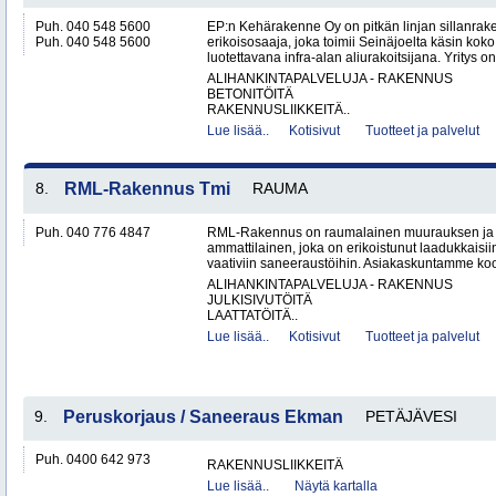
Puh. 040 548 5600
EP:n Kehärakenne Oy on pitkän linjan sillanrak
Puh. 040 548 5600
erikoisosaaja, joka toimii Seinäjoelta käsin ko
luotettavana infra-alan aliurakoitsijana. Yritys on
ALIHANKINTAPALVELUJA - RAKENNUS
BETONITÖITÄ
RAKENNUSLIIKKEITÄ..
Lue lisää..
Kotisivut
Tuotteet ja palvelut
8.
RML-Rakennus Tmi
RAUMA
Puh. 040 776 4847
RML-Rakennus on raumalainen muurauksen ja 
ammattilainen, joka on erikoistunut laadukkais
vaativiin saneeraustöihin. Asiakaskuntamme koos
ALIHANKINTAPALVELUJA - RAKENNUS
JULKISIVUTÖITÄ
LAATTATÖITÄ..
Lue lisää..
Kotisivut
Tuotteet ja palvelut
9.
Peruskorjaus / Saneeraus Ekman
PETÄJÄVESI
Puh. 0400 642 973
RAKENNUSLIIKKEITÄ
Lue lisää..
Näytä kartalla