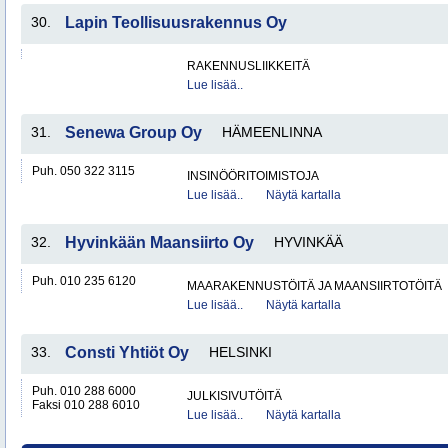
30.
Lapin Teollisuusrakennus Oy
RAKENNUSLIIKKEITÄ
Lue lisää..
31.
Senewa Group Oy
HÄMEENLINNA
Puh. 050 322 3115
INSINÖÖRITOIMISTOJA
Lue lisää..
Näytä kartalla
32.
Hyvinkään Maansiirto Oy
HYVINKÄÄ
Puh. 010 235 6120
MAARAKENNUSTÖITÄ JA MAANSIIRTOTÖITÄ
Lue lisää..
Näytä kartalla
33.
Consti Yhtiöt Oy
HELSINKI
Puh. 010 288 6000
JULKISIVUTÖITÄ
Faksi 010 288 6010
Lue lisää..
Näytä kartalla