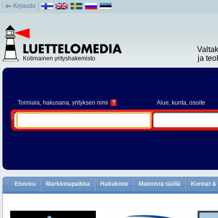
Kirjaudu
Valta
ja te
Kotimainen yrityshakemisto
Toimiala
, hakusana, yrityksen nimi
?
Alue
, kunta, osoite
Etusivu
Markkinapaikka
Hakukone
Mainosta täällä
Kunnat & 