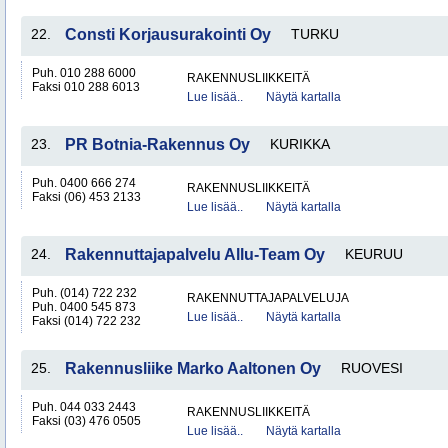
22.
Consti Korjausurakointi Oy
TURKU
Puh. 010 288 6000
RAKENNUSLIIKKEITÄ
Faksi 010 288 6013
Lue lisää..
Näytä kartalla
23.
PR Botnia-Rakennus Oy
KURIKKA
Puh. 0400 666 274
RAKENNUSLIIKKEITÄ
Faksi (06) 453 2133
Lue lisää..
Näytä kartalla
24.
Rakennuttajapalvelu Allu-Team Oy
KEURUU
Puh. (014) 722 232
RAKENNUTTAJAPALVELUJA
Puh. 0400 545 873
Lue lisää..
Näytä kartalla
Faksi (014) 722 232
25.
Rakennusliike Marko Aaltonen Oy
RUOVESI
Puh. 044 033 2443
RAKENNUSLIIKKEITÄ
Faksi (03) 476 0505
Lue lisää..
Näytä kartalla