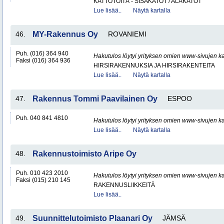
KATTOTÖITÄ - SISÄKATOT / ALAKATOT
Lue lisää..
Näytä kartalla
46.
MY-Rakennus Oy
ROVANIEMI
Puh. (016) 364 940
Hakutulos löytyi yrityksen omien www-sivujen ka
Faksi (016) 364 936
HIRSIRAKENNUKSIA JA HIRSIRAKENTEITA
Lue lisää..
Näytä kartalla
47.
Rakennus Tommi Paavilainen Oy
ESPOO
Puh. 040 841 4810
Hakutulos löytyi yrityksen omien www-sivujen ka
Lue lisää..
Näytä kartalla
48.
Rakennustoimisto Aripe Oy
Puh. 010 423 2010
Hakutulos löytyi yrityksen omien www-sivujen ka
Faksi (015) 210 145
RAKENNUSLIIKKEITÄ
Lue lisää..
49.
Suunnittelutoimisto Plaanari Oy
JÄMSÄ