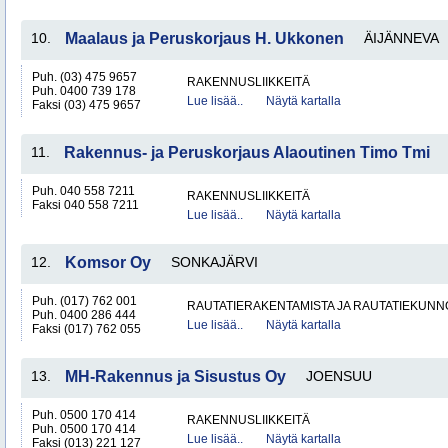
10.
Maalaus ja Peruskorjaus H. Ukkonen
ÄIJÄNNEVA
Puh. (03) 475 9657
RAKENNUSLIIKKEITÄ
Puh. 0400 739 178
Lue lisää..
Näytä kartalla
Faksi (03) 475 9657
11.
Rakennus- ja Peruskorjaus Alaoutinen Timo Tmi
Puh. 040 558 7211
RAKENNUSLIIKKEITÄ
Faksi 040 558 7211
Lue lisää..
Näytä kartalla
12.
Komsor Oy
SONKAJÄRVI
Puh. (017) 762 001
RAUTATIERAKENTAMISTA JA RAUTATIEKUNN
Puh. 0400 286 444
Lue lisää..
Näytä kartalla
Faksi (017) 762 055
13.
MH-Rakennus ja Sisustus Oy
JOENSUU
Puh. 0500 170 414
RAKENNUSLIIKKEITÄ
Puh. 0500 170 414
Lue lisää..
Näytä kartalla
Faksi (013) 221 127