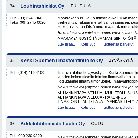
34.
Louhintahiekka Oy
TUUSULA
Puh. (09) 274 5060
Maanrakennusliike Louhintahiekka Oy on maan
Faksi (09) 2745 0620
perheyritys. Takaamme vahvan osaamisen, jous
selkeän vastuun töistämme. maanrakennus teide
Hakutulos löytyi yrityksen omien www-sivujen ka
MAARAKENNUSTÖITÄ JA MAANSIIRTOTÖITÄ
Lue lisää..
Kotisivut
Tuotteet ja palvelut
35.
Keski-Suomen Ilmastointihuolto Oy
JYVÄSKYLÄ
Puh. (014) 410 4100
Ilmanvaihtohuolto Jyväskylä – Keski-Suomen Ilma
vuoden kokemuksella toimiva ilmanvaihdon ja ilm
Toteutamme ilmanvaihtohuollot, ilmanvaihtokone
Hakutulos löytyi yrityksen omien www-sivujen ka
ALIHANKINTAPALVELUJA - MUU TEOLLISUUS
ALIHANKINTAPALVELUJA - RAKENNUS
ILMASTOINTILAITTEITA JA ILMANKÄSITTELYLA
Lue lisää..
Kotisivut
Tuotteet ja palvelut
36.
Arkkitehtitoimisto Laatio Oy
OULU
Puh. 010 230 9300
Hakutulos löytyi yrityksen omien www-sivujen ka