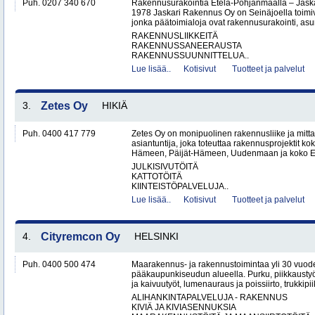
Puh. 0207 340 670
Rakennusurakointia Etelä-Pohjanmaalla – Jask
1978 Jaskari Rakennus Oy on Seinäjoella toimiv
jonka päätoimialoja ovat rakennusurakointi, as
RAKENNUSLIIKKEITÄ
RAKENNUSSANEERAUSTA
RAKENNUSSUUNNITTELUA..
Lue lisää..
Kotisivut
Tuotteet ja palvelut
3.
Zetes Oy
HIKIÄ
Puh. 0400 417 779
Zetes Oy on monipuolinen rakennusliike ja mitt
asiantuntija, joka toteuttaa rakennusprojektit ko
Hämeen, Päijät-Hämeen, Uudenmaan ja koko Ete
JULKISIVUTÖITÄ
KATTOTÖITÄ
KIINTEISTÖPALVELUJA..
Lue lisää..
Kotisivut
Tuotteet ja palvelut
4.
Cityremcon Oy
HELSINKI
Puh. 0400 500 474
Maarakennus- ja rakennustoimintaa yli 30 vuo
pääkaupunkiseudun alueella. Purku, piikkaustyöt
ja kaivuutyöt, lumenauraus ja poissiirto, trukkipiikk
ALIHANKINTAPALVELUJA - RAKENNUS
KIVIÄ JA KIVIASENNUKSIA