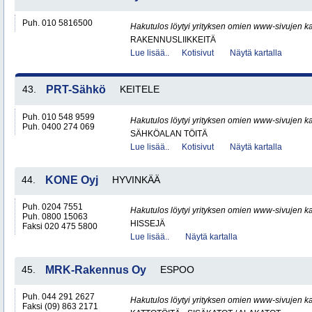
Puh. 010 5816500
Hakutulos löytyi yrityksen omien www-sivujen ka
RAKENNUSLIIKKEITÄ
Lue lisää..
Kotisivut
Näytä kartalla
43.
PRT-Sähkö
KEITELE
Puh. 010 548 9599
Hakutulos löytyi yrityksen omien www-sivujen ka
Puh. 0400 274 069
SÄHKÖALAN TÖITÄ
Lue lisää..
Kotisivut
Näytä kartalla
44.
KONE Oyj
HYVINKÄÄ
Puh. 0204 7551
Hakutulos löytyi yrityksen omien www-sivujen ka
Puh. 0800 15063
HISSEJÄ
Faksi 020 475 5800
Lue lisää..
Näytä kartalla
45.
MRK-Rakennus Oy
ESPOO
Puh. 044 291 2627
Hakutulos löytyi yrityksen omien www-sivujen ka
Faksi (09) 863 2171