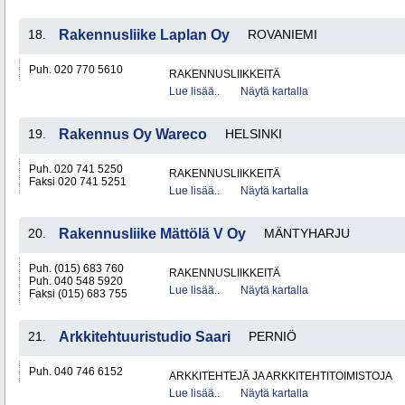
18.
Rakennusliike Laplan Oy
ROVANIEMI
Puh. 020 770 5610
RAKENNUSLIIKKEITÄ
Lue lisää..
Näytä kartalla
19.
Rakennus Oy Wareco
HELSINKI
Puh. 020 741 5250
RAKENNUSLIIKKEITÄ
Faksi 020 741 5251
Lue lisää..
Näytä kartalla
20.
Rakennusliike Mättölä V Oy
MÄNTYHARJU
Puh. (015) 683 760
RAKENNUSLIIKKEITÄ
Puh. 040 548 5920
Lue lisää..
Näytä kartalla
Faksi (015) 683 755
21.
Arkkitehtuuristudio Saari
PERNIÖ
Puh. 040 746 6152
ARKKITEHTEJÄ JA ARKKITEHTITOIMISTOJA
Lue lisää..
Näytä kartalla