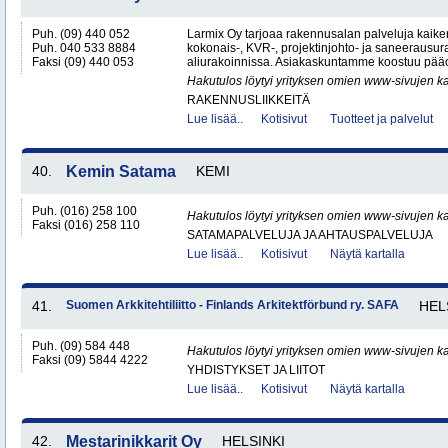
Puh. (09) 440 052
Larmix Oy tarjoaa rakennusalan palveluja kaike
Puh. 040 533 8884
kokonais-, KVR-, projektinjohto- ja saneerausur
Faksi (09) 440 053
aliurakoinnissa. Asiakaskuntamme koostuu pääosi
Hakutulos löytyi yrityksen omien www-sivujen ka
RAKENNUSLIIKKEITÄ
Lue lisää..
Kotisivut
Tuotteet ja palvelut
40.
Kemin Satama
KEMI
Puh. (016) 258 100
Hakutulos löytyi yrityksen omien www-sivujen ka
Faksi (016) 258 110
SATAMAPALVELUJA JA AHTAUSPALVELUJA
Lue lisää..
Kotisivut
Näytä kartalla
41.
Suomen Arkkitehtiliitto - Finlands Arkitektförbund ry. SAFA
HEL
Puh. (09) 584 448
Hakutulos löytyi yrityksen omien www-sivujen ka
Faksi (09) 5844 4222
YHDISTYKSET JA LIITOT
Lue lisää..
Kotisivut
Näytä kartalla
42.
Mestarinikkarit Oy
HELSINKI