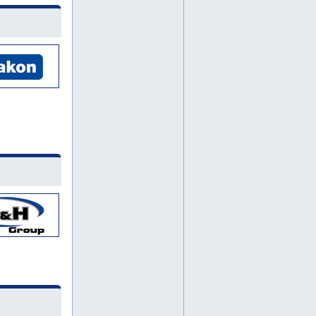
jyrsintätöitä
piikkaus
piikkaustyöt
piikkaustöitä
timanttiporaukset
timanttiporauksia
timanttiporaus
timanttisahaukset
timanttisahaus
henkilönostimia
järvenpää
kerava
kotka
lohja
nosturivuokraus
painepesu
porvoo
pääkaupunkiseutu
kaivuutöitä
lattiapinnoitukset
lattiapinnoitus
nostotyöt
nosturitöitä
salo
suomi
timanttihionta
itä-suomi
nurmijärvi
lahti
kanta-häme