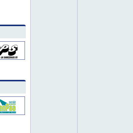
nostolava-auto
nostolaitteet
nostopalvelu
nostopalveluja
tuusula
etelä-suomi
forssa
hämeenlinna
jyrsintä
kaivuutyö
kaivuutyöt
kokkola
länsi-suomi
nosturityö
nosturityöt
kuopio
keski-pohjanmaa
oulu
päijät-häme
alumiiniteline
alumiinitelineet
kuljetuspalvelu
rakennuskonevuokraus
rakennusteline
rakennustelineet
saksilava
saksilavat
suojapeitteet
nostolaite
jyrsintätyöt