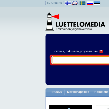
Kirjaudu
Kotimainen yrityshakemisto
Toimiala
, hakusana, yrityksen nimi
?
Etusivu
Markkinapaikka
Hakukone