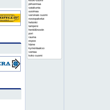
keski-suomi
pirkanmaa
satakunta
uusimaa
varsinais-suomi
nostopalvelut
helsinki
tampere
henkilönostin
pori
rauma
espoo
häme
kymenlaakso
vantaa
koko suomi
seinäjoki
vaasa
lappi
etelä-pohjanmaa
henkilönostimet
karjala
pohjois-suomi
savo
turku
jyväskylä
pohjois-pohjanmaa
kuukulkija
kuukulkijat
nostoapuvälineet