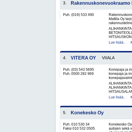
3.
Rakennuskonevuokraamo Ka
Puh. (019) 533 490
Rakennuskone
Mattila Oy tar
rakennusteline
ALIHANKINTA
BETONITEOLL
HITSAUSKONE
Lue lisää..
4.
VITERA OY
VIIALA
Puh. (03) 543 5695
Konepaja ja in
Puh. 0500 282 969
konepaja ja ins
konepajavalmis
ALIHANKINTA
ALIHANKINTA
HITSAUSALAN
Lue lisää..
5.
Konekesko Oy
Puh. 010 530 34
Konekesko Oy 
Faksi 010 532 0505
autojen sekä 