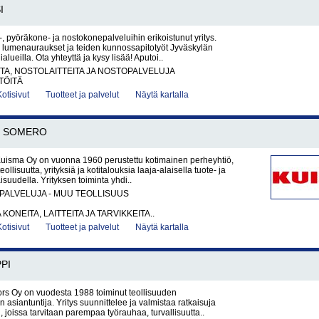
I
, pyöräkone- ja nostokonepalveluihin erikoistunut yritys.
umenauraukset ja teiden kunnossapitotyöt Jyväskylän
ialueilla. Ota yhteyttä ja kysy lisää! Aputoi..
A, NOSTOLAITTEITA JA NOSTOPALVELUJA
TÖITÄ
Kotisivut
Tuotteet ja palvelut
Näytä kartalla
SOMERO
Kuisma Oy on vuonna 1960 perustettu kotimainen perheyhtiö,
eollisuutta, yrityksiä ja kotitalouksia laaja-alaisella tuote- ja
suudella. Yrityksen toiminta yhdi..
PALVELUJA - MUU TEOLLISUUS
KONEITA, LAITTEITA JA TARVIKKEITA..
Kotisivut
Tuotteet ja palvelut
Näytä kartalla
PI
rs Oy on vuodesta 1988 toiminut teollisuuden
 asiantuntija. Yritys suunnittelee ja valmistaa ratkaisuja
n, joissa tarvitaan parempaa työrauhaa, turvallisuutta..