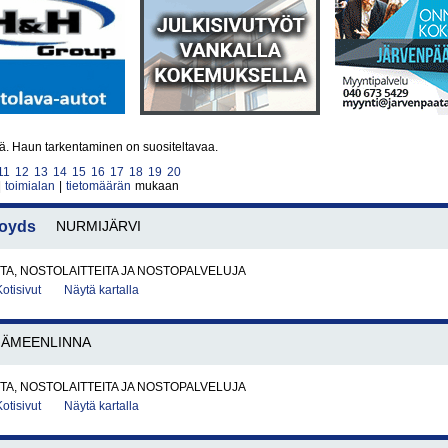
tä. Haun tarkentaminen on suositeltavaa.
11
12
13
14
15
16
17
18
19
20
|
toimialan
|
tietomäärän
mukaan
loyds
NURMIJÄRVI
A, NOSTOLAITTEITA JA NOSTOPALVELUJA
Kotisivut
Näytä kartalla
HÄMEENLINNA
A, NOSTOLAITTEITA JA NOSTOPALVELUJA
Kotisivut
Näytä kartalla