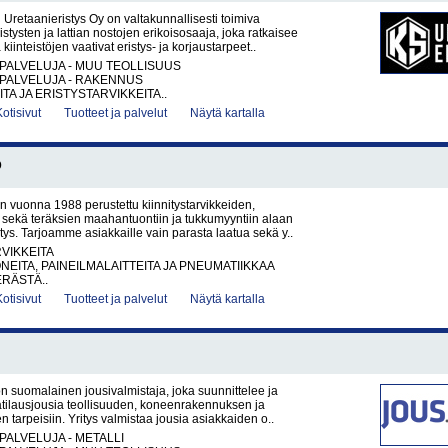
retaanieristys Oy on valtakunnallisesti toimiva
stysten ja lattian nostojen erikoisosaaja, joka ratkaisee
 kiinteistöjen vaativat eristys- ja korjaustarpeet..
PALVELUJA - MUU TEOLLISUUS
PALVELUJA - RAKENNUS
TA JA ERISTYSTARVIKKEITA..
Kotisivut
Tuotteet ja palvelut
Näytä kartalla
O
 vuonna 1988 perustettu kiinnitystarvikkeiden,
 sekä teräksien maahantuontiin ja tukkumyyntiin alaan
itys. Tarjoamme asiakkaille vain parasta laatua sekä y..
RVIKKEITA
NEITA, PAINEILMALAITTEITA JA PNEUMATIIKKAA
ERÄSTÄ..
Kotisivut
Tuotteet ja palvelut
Näytä kartalla
n suomalainen jousivalmistaja, joka suunnittelee ja
atilausjousia teollisuuden, koneenrakennuksen ja
en tarpeisiin. Yritys valmistaa jousia asiakkaiden o..
PALVELUJA - METALLI