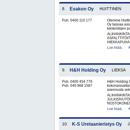
8.
Esakon Oy
HUITTINEN
Puh. 0400 110 177
Olemme Huitti
Oy tarjoaa asi
kiinteistöjen 
ALIHANKINTA
ASFALTTITÖI
HIEKKAPUHAL
Lue lisää..
9.
H&H Holding Oy
LIEKSA
Puh. 0400 454 779
H&H Holding O
Puh. 040 968 1587
kokonaisvaltai
asennusta sekä
ALIHANKINTA
JULKISIVUTÖ
NOSTOKONEIT
Lue lisää..
10.
K-S Uretaanieristys Oy