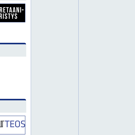
jämsä
lapua
betonimylly
betonirouhin
epäkeskohiomakone
harava
henkilönostin vuokralle
henkilönostinvuokraus
hiomakone
hiomakoneet
hitsauskone
hydrauliikkaletku
hydrauliikkaletkut
hydrauliikkaletkut uusimaa
hydrauliikkaliittimet
hydrauliikkatarvikkeet
hydrauliikkaöljy
imuletku
konevuokraamo
koriauto
kosteudenerotin
kulmahiomakone
käsipetkele
laattaleikkuri
lapio
lattianhoitokone
leka
letkuasennelmat
letkuliittimet
lippusiima