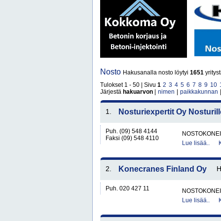
Nosto
Hakusanalla nosto löytyi
1651
yritys
Tulokset 1 - 50 | Sivu
1
2
3
4
5
6
7
8
9
10
Järjestä
hakuarvon
|
nimen
|
paikkakunnan
1.
Nosturiexpertit Oy Nosturil
Puh. (09) 548 4144
NOSTOKONEIT
Faksi (09) 548 4110
Lue lisää..
2.
Konecranes Finland Oy
Puh. 020 427 11
NOSTOKONEIT
Lue lisää..