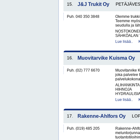
15.
J&J Trukit Oy
PETÄJÄVES
Puh. 040 350 3848
Olemme trukki-
Teemme myös l
seudulla ja läh
NOSTOKONEIT
SÄHKÖALAN 
Lue lisää..
16.
Muovitarvike Kuisma Oy
Puh. (02) 777 6670
Muovitarvike 
joka palvelee t
palvelukokonai
ALIHANKINTA
HIHNOJA
HYDRAULISIA 
Lue lisää..
17.
Rakenne-Ahlfors Oy
LOP
Puh. (019) 485 205
Rakenne-Ahlfo
meluntorjunnan
tuotantotiloihi