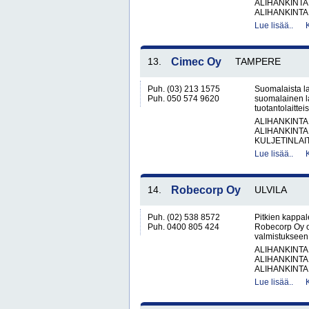
ALIHANKINTA
ALIHANKINTA
Lue lisää..
13.
Cimec Oy
TAMPERE
Puh. (03) 213 1575
Suomalaista l
Puh. 050 574 9620
suomalainen la
tuotantolaitteis
ALIHANKINTA
ALIHANKINTA
KULJETINLAIT
Lue lisää..
14.
Robecorp Oy
ULVILA
Puh. (02) 538 8572
Pitkien kappale
Puh. 0400 805 424
Robecorp Oy on
valmistukseen 
ALIHANKINTA
ALIHANKINTA
ALIHANKINTA
Lue lisää..