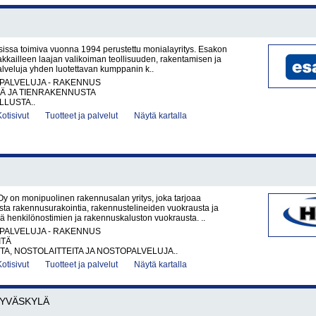
sissa toimiva vuonna 1994 perustettu monialayritys. Esakon
akkailleen laajan valikoiman teollisuuden, rakentamisen ja
palveluja yhden luotettavan kumppanin k..
PALVELUJA - RAKENNUS
TÄ JA TIENRAKENNUSTA
LUSTA..
Kotisivut
Tuotteet ja palvelut
Näytä kartalla
y on monipuolinen rakennusalan yritys, joka tarjoaa
sta rakennusurakointia, rakennustelineiden vuokrausta ja
 henkilönostimien ja rakennuskaluston vuokrausta. ..
PALVELUJA - RAKENNUS
ITÄ
A, NOSTOLAITTEITA JA NOSTOPALVELUJA..
Kotisivut
Tuotteet ja palvelut
Näytä kartalla
JYVÄSKYLÄ