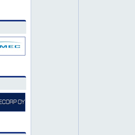
lämmityskalusto
maantiivistäjä
maantiivistäjät
mastonostin
metallihierrin
muurauskelkka
nauhahiomakone
naulanrepijä
nivelpuominostin
nostolava-auton vuokraus
paineilmakalusto
painepesuri
piikkauskalusto
piikkauskone
piikkauskoneet
pistenostin
porakalusto
porakone
porakoneet
pumppukalusto
puominostin
puruimuri
rakennusimuri
rakennuskalusto
rakennuskaluston vuokraus
rakennuskonevuokrausta
rakennustelineiden vuokraus
rautakanki
seinäsaha
suojapeite