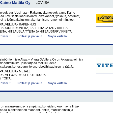
ino Mattila Oy
LOVIISA
vuokraus Uusimaa – Rakennuskonevuokraamo Kaino
joaa Loviisasta laadukkaat vuokrakoneet, työkalut, nostimet,
et ja työmaakaluston rakentamisen, remontoinnin, teo..
PALVELUJA - RAKENNUS
ISUUDEN KONEITA, LAITTEITA JA TARVIKKEITA
ITA, HITSAUSLAITTEITA JA HITSAUSTARVIKKEITA..
Kotisivut
Tuotteet ja palvelut
Näytä kartalla
sinööritoimisto Akaa – Vitera OyVitera Oy on Akaassa toimiva
inööritoimisto, joka tarjoaa teollisuudelle
tuksen, konesuunnittelun, robottihitsauksen ja räätä..
PALVELUJA - METALLI
PALVELUJA - MUU TEOLLISUUS
 TÖITÄ..
Kotisivut
Tuotteet ja palvelut
Näytä kartalla
on maarakennus- ja ympäristökoneiden, kuorma- ja linja-
vapaa-ajankoneiden maahantuontiin, markkinointiin ja