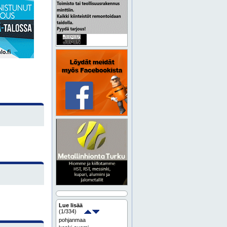
Lue lisää
(
1
/334)
pohjanmaa