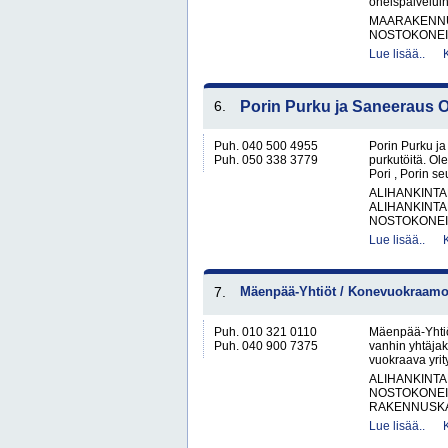
oheispalveluih
MAARAKENNUS
NOSTOKONEIT
Lue lisää..
6.
Porin Purku ja Saneeraus 
Puh. 040 500 4955
Porin Purku ja
Puh. 050 338 3779
purkutöitä. O
Pori , Porin s
ALIHANKINTA
ALIHANKINTA
NOSTOKONEIT
Lue lisää..
7.
Mäenpää-Yhtiöt / Konevuokraamo 
Puh. 010 321 0110
Mäenpää-Yhtiö
Puh. 040 900 7375
vanhin yhtäjak
vuokraava yrit
ALIHANKINTA
NOSTOKONEIT
RAKENNUSKA
Lue lisää..