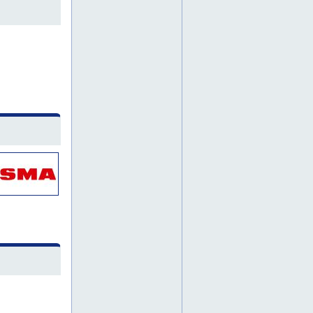
sähkökalusto
sääsuoja
sääsuojat
teollisuusimuri
teollisuusletkut
tiilisaha
timanttiporakone
timanttisaha
työkaluvuokraus
työmaakalusto
työnnettävä saksilava
uraleikkuri
voiteluaineet
vuokrakone
vuokrakoneet
vuokrakoneita
välinevuokraamo
3d-mallinnus
3d-suunnittelu
alihankintakonepaja
erikoiskoneet
erikoiskoneiden valmistus
hitsatut rakenteet
hitsaus
hitsauspalvelut
koneenosien valmistus
koneenrakennus
koneensuunnittelu
koneiden suunnittelu ja valmistus
konepaja