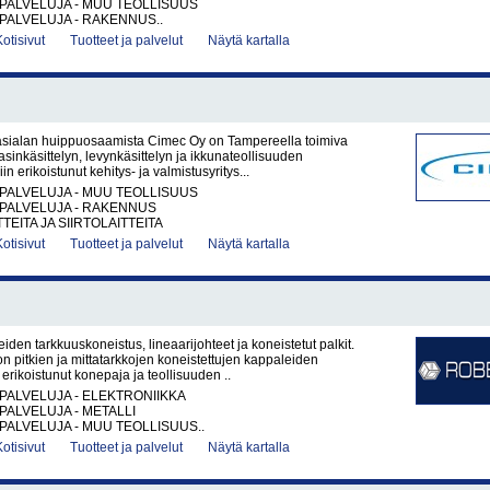
PALVELUJA - MUU TEOLLISUUS
PALVELUJA - RAKENNUS..
Kotisivut
Tuotteet ja palvelut
Näytä kartalla
asialan huippuosaamista Cimec Oy on Tampereella toimiva
sinkäsittelyn, levynkäsittelyn ja ikkunateollisuuden
iin erikoistunut kehitys- ja valmistusyritys...
PALVELUJA - MUU TEOLLISUUS
PALVELUJA - RAKENNUS
TEITA JA SIIRTOLAITTEITA
Kotisivut
Tuotteet ja palvelut
Näytä kartalla
iden tarkkuuskoneistus, lineaarijohteet ja koneistetut palkit.
 pitkien ja mittatarkkojen koneistettujen kappaleiden
erikoistunut konepaja ja teollisuuden ..
PALVELUJA - ELEKTRONIIKKA
PALVELUJA - METALLI
PALVELUJA - MUU TEOLLISUUS..
Kotisivut
Tuotteet ja palvelut
Näytä kartalla