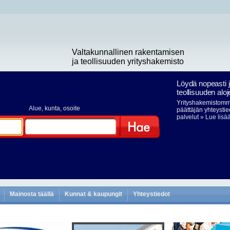
Valtakunnallinen rakentamisen
ja teollisuuden yrityshakemisto
Löydä nopeasti 
teollisuuden aloj
Yrityshakemistomme
Alue
, kunta, osoite
päättäjän yhteystie
palvelut
» Lue lisä
Hae
Mainosta täällä
Kunnat & kaupungit
Yhteystiedot