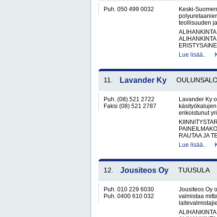
Puh. 050 499 0032
Keski-Suomen U
polyuretaanieri
teollisuuden ja
ALIHANKINTA
ALIHANKINTA
ERISTYSAINEI
Lue lisää..
11.
Lavander Ky
OULUNSAL
Puh. (08) 521 2722
Lavander Ky on
Faksi (08) 521 2787
käsityökalujen
erikoistunut yr
KIINNITYSTA
PAINEILMAKO
RAUTAA JA T
Lue lisää..
12.
Jousiteos Oy
TUUSULA
Puh. 010 229 6030
Jousiteos Oy o
Puh. 0400 610 032
valmistaa mitt
laitevalmistaji
ALIHANKINTA