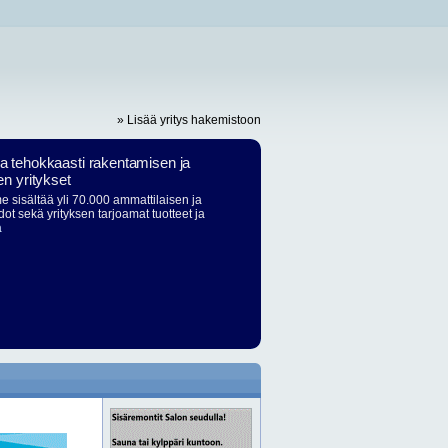
» Lisää yritys hakemistoon
ja tehokkaasti rakentamisen ja
en yritykset
 sisältää yli 70.000 ammattilaisen ja
dot sekä yrityksen tarjoamat tuotteet ja
ä