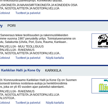
in erikoistunut palveluyritys. Konekesko tarjoaa..
KONEITA JA MAANSIIRTOKONEITA JA KONEIDEN OSIA
A, NOSTOLAITTEITA JA NOSTOPALVELUJA
Kotisivut
Tuotteet ja palvelut
Oy
PORI
 Saneeraus tekee teollisuuden ja rakennusliikkeiden
lemme vuonna 1987 perustettu yritys. Toimialueenamme on
eutu, Satakunta (Ulvila, Pori, Eura, Rauma, Kankaan..
PALVELUJA - MUU TEOLLISUUS
PALVELUJA - RAKENNUS
A, NOSTOLAITTEITA JA NOSTOPALVELUJA..
Kotisivut
Tuotteet ja palvelut
Näytä kartalla
Karkkilan Halli ja Kone Oy
KARKKILA
t / Konevuokraamo Karkkilan Halli ja Kone Oy on Suomen
soisesti toimiva nostolava-autoja ja henkilönostimia
ys, joka on yli 45 vuoden ajan palvellut rakentami..
PALVELUJA - RAKENNUS
A, NOSTOLAITTEITA JA NOSTOPALVELUJA
LUSTOJA..
Kotisivut
Tuotteet ja palvelut
Näytä kartalla