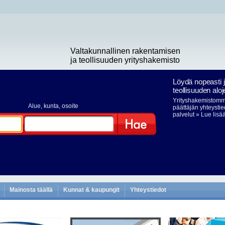
Valtakunnallinen rakentamisen
ja teollisuuden yrityshakemisto
Löydä nopeasti 
teollisuuden aloj
Yrityshakemistomme
Alue
, kunta, osoite
päättäjän yhteystie
palvelut
» Lue lisä
Hae
Mainosta täällä
Kunnat & kaupungit
Yhteystiedot