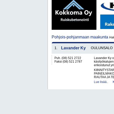
Pohjois-pohjanmaan maakunta
Hak
1.
Lavander Ky
OULUNSALO
Puh. (08) 521 2722
Lavander Ky on
Faksi (08) 521 2787
käsityökalujen
erikoistunut yr
KIINNITYSTA
PAINEILMAKO
RAUTAA JA T
Lue lisää..