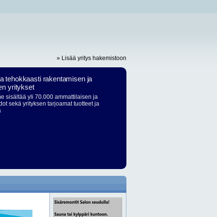
» Lisää yritys hakemistoon
ja tehokkaasti rakentamisen ja
en yritykset
 sisältää yli 70.000 ammattilaisen ja
dot sekä yrityksen tarjoamat tuotteet ja
ä