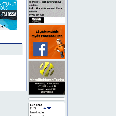
Lue lisää
(
1
/2)
haukipudas