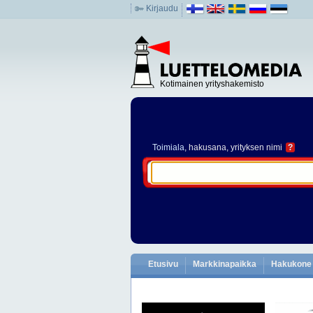
Kirjaudu
Kotimainen yrityshakemisto
Toimiala
, hakusana, yrityksen nimi
?
Etusivu
Markkinapaikka
Hakukone