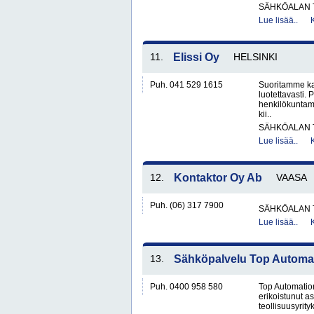
SÄHKÖALAN 
Lue lisää..
11.
Elissi Oy
HELSINKI
Puh. 041 529 1615
Suoritamme ka
luotettavasti
henkilökuntam
kii..
SÄHKÖALAN 
Lue lisää..
12.
Kontaktor Oy Ab
VAASA
Puh. (06) 317 7900
SÄHKÖALAN 
Lue lisää..
13.
Sähköpalvelu Top Automa
Puh. 0400 958 580
Top Automation
erikoistunut as
teollisuusyrity