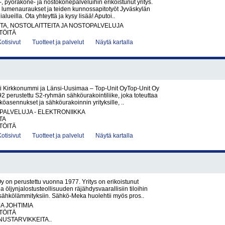
, pyöräkone- ja nostokonepalveluihin erikoistunut yritys.
umenauraukset ja teiden kunnossapitotyöt Jyväskylän
ialueilla. Ota yhteyttä ja kysy lisää! Aputoi..
A, NOSTOLAITTEITA JA NOSTOPALVELUJA
TÖITÄ
Kotisivut
Tuotteet ja palvelut
Näytä kartalla
i Kirkkonummi ja Länsi-Uusimaa – Top-Unit OyTop-Unit Oy
 perustettu S2-ryhmän sähköurakointiliike, joka toteuttaa
köasennukset ja sähköurakoinnin yrityksille, ..
PALVELUJA - ELEKTRONIIKKA
TA
TÖITÄ
Kotisivut
Tuotteet ja palvelut
Näytä kartalla
on perustettu vuonna 1977. Yritys on erikoistunut
a öljynjalostusteollisuuden räjähdysvaarallisiin tiloihin
sähkölämmityksiin. Sähkö-Meka huolehtii myös pros..
JA JOHTIMIA
TÖITÄ
USTARVIKKEITA..