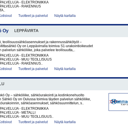
PALVELUJA - ELEKTRONIIKKA
PALVELUJA - RAKENNUS
A..
Kotisivut
Tuotteet ja palvelut
Näytä kartalla
ö Oy
LEPPÄVIRTA
i, teollisuussähköasennukset ja rakennussähkötyöt –
ittasähkö Oy on Leppävirralla toimiva S1-urakointioikeudet
palvelun sähköliike, joka palvelee teollisuutta,..
PALVELUJA - ELEKTRONIIKKA
PALVELUJA - MUU TEOLLISUUS
PALVELUJA - RAKENNUS..
Kotisivut
Tuotteet ja palvelut
Näytä kartalla
LU
ö Oy – sähköliike, sähköurakointi ja kodinkonehuolto
Sähkö Oy on Oulussa toimiva täyden palvelun sähköliike,
köurakoinnin, sähköasennukset, sähkösuunnittelun, s..
PALVELUJA - ELEKTRONIIKKA
PALVELUJA - METALLI
PALVELUJA - MUU TEOLLISUUS..
Kotisivut
Tuotteet ja palvelut
Näytä kartalla