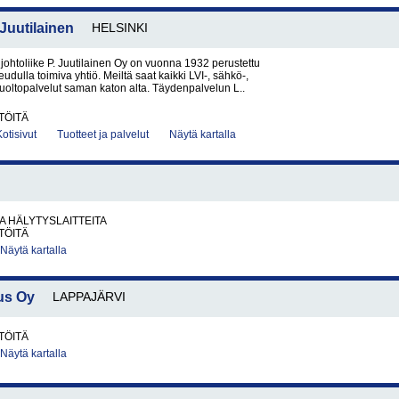
 Juutilainen
HELSINKI
johtoliike P. Juutilainen Oy on vuonna 1932 perustettu
dulla toimiva yhtiö. Meiltä saat kaikki LVI-, sähkö-,
uoltopalvelut saman katon alta. Täydenpalvelun L..
TÖITÄ
Kotisivut
Tuotteet ja palvelut
Näytä kartalla
JA HÄLYTYSLAITTEITA
TÖITÄ
Näytä kartalla
us Oy
LAPPAJÄRVI
TÖITÄ
Näytä kartalla