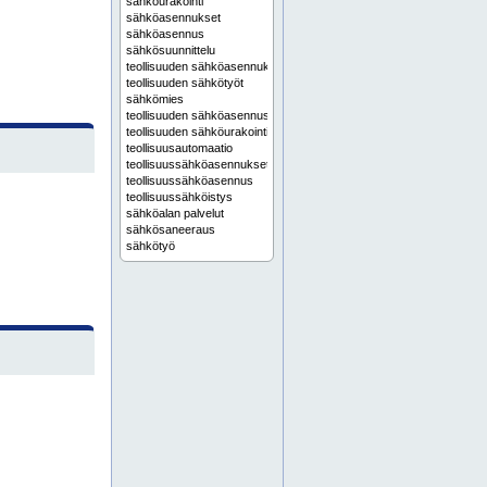
sähköurakointi
sähköasennukset
sähköasennus
sähkösuunnittelu
teollisuuden sähköasennukset
teollisuuden sähkötyöt
sähkömies
teollisuuden sähköasennus
teollisuuden sähköurakointi
teollisuusautomaatio
teollisuussähköasennukset
teollisuussähköasennus
teollisuussähköistys
sähköalan palvelut
sähkösaneeraus
sähkötyö
automaatiosuunnittelu
koneiden sähköistys
sähkövikojen korjaus
teollisuuden sähköhuolto
teollisuuden sähköistys
teollisuuden sähkökunnossapito
teollisuuden sähkösuunnittelu
teollisuuskoneiden sähköistys
automaatioasennukset
automaatioasennus
kiinteistön sähkötyöt
liiketilan sähkötyöt
myymälän sähkötyöt
omakotitalon sähköistys