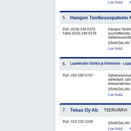
Lue lisää..
5.
Hangon Teollisuuspalvelu 
Puh. (019) 248 6378
Hangon Teolli
Faksi (019) 248 6378
suunnittelust
Sähkösuunnitt
SÄHKÖALAN 
Lue lisää..
6.
Lapinkylän Sähkö ja Kiinteistö - Lap
Puh. 050 590 5797
Sähköasennukse
sähkötyöt, sähk
elreparationer,
SÄHKÖALAN 
Lue lisää..
7.
Tekas Oy Ab
TEERIJÄRVI
Puh. 010 235 2240
SÄHKÖALAN 
Lue lisää..