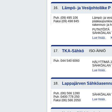
16.
Lämpö- ja Vesijohtoliike P
Puh. (09) 495 106
Lämpö- ja vesi
Faksi (09) 498 845
pääkaupunkiseu
rakennus- ja h
PUTKITÖITÄ
SÄHKÖALAN 
Lue lisää..
17.
TKA-Sähkö
ISO-ÄINIÖ
Puh. 044 540 6060
HÄLYTTIMIÄ 
SÄHKÖALAN 
Lue lisää..
18.
Lappajärven Sähköasenn
Puh. (06) 566 1280
SÄHKÖALAN 
Puh. 0400 778 250
Lue lisää..
Faksi (06) 566 2050