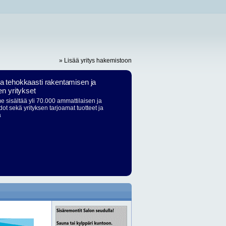
» Lisää yritys hakemistoon
ja tehokkaasti rakentamisen ja
en yritykset
 sisältää yli 70.000 ammattilaisen ja
dot sekä yrityksen tarjoamat tuotteet ja
ä