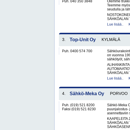
Puh. 040 350 3848
Olemme trukki-
Teemme myös l
seudulla ja läh
NOSTOKONEIT
SÄHKÖALAN 
Lue lisää..
3.
Top-Unit Oy
KYLMÄLÄ
Puh. 0400 574 700
Sähköurakoint
on vuonna 1992
sähkötyöt, säh
ALIHANKINTA
AUTOMAATIO
SÄHKÖALAN 
Lue lisää..
4.
Sähkö-Meka Oy
PORVOO
Puh. (019) 521 8200
Sähkö-Meka Oy 
Faksi (019) 521 8230
puunjalostus- j
asennettaviin 
KAAPELEITA 
SÄHKÖALAN 
SÄHKÖASENN