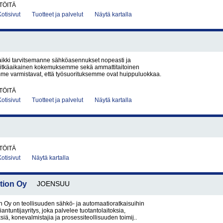
TÖITÄ
Kotisivut
Tuotteet ja palvelut
Näytä kartalla
ikki tarvitsemanne sähköasennukset nopeasti ja
. Pitkäaikainen kokemuksemme sekä ammattitaitoinen
me varmistavat, että työsuorituksemme ovat huippuluokkaa.
TÖITÄ
Kotisivut
Tuotteet ja palvelut
Näytä kartalla
TÖITÄ
Kotisivut
Näytä kartalla
tion Oy
JOENSUU
 Oy on teollisuuden sähkö- ja automaatioratkaisuihin
iantuntijayritys, joka palvelee tuotantolaitoksia,
ksiä, konevalmistajia ja prosessiteollisuuden toimij..