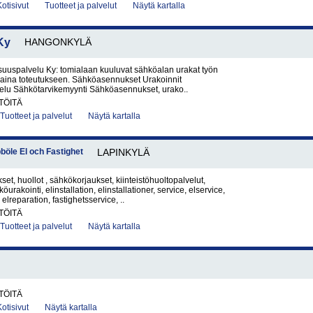
Kotisivut
Tuotteet ja palvelut
Näytä kartalla
Ky
HANGONKYLÄ
suuspalvelu Ky: tomialaan kuuluvat sähköalan urakat työn
a aina toteutukseen. Sähköasennukset Urakoinnit
elu Sähkötarvikemyynti Sähköasennukset, urako..
TÖITÄ
Tuotteet ja palvelut
Näytä kartalla
pböle El och Fastighet
LAPINKYLÄ
t, huollot , sähkökorjaukset, kiinteistöhuoltopalvelut,
öurakointi, elinstallation, elinstallationer, service, elservice,
 elreparation, fastighetsservice, ..
TÖITÄ
Tuotteet ja palvelut
Näytä kartalla
TÖITÄ
Kotisivut
Näytä kartalla