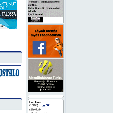
Lue lisää
(
1
/188)
sähkötyöt