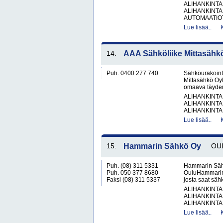
ALIHANKINTA
ALIHANKINTA
AUTOMAATIOT
Lue lisää..
14.
AAA Sähköliike Mittasähk
Puh. 0400 277 740
Sähköurakoint
Mittasähkö OyM
omaava täyden 
ALIHANKINTA
ALIHANKINTA
ALIHANKINTA
Lue lisää..
15.
Hammarin Sähkö Oy
OU
Puh. (08) 311 5331
Hammarin Sähk
Puh. 050 377 8680
OuluHammarin 
Faksi (08) 311 5337
josta saat säh
ALIHANKINTA
ALIHANKINTA
ALIHANKINTA
Lue lisää..