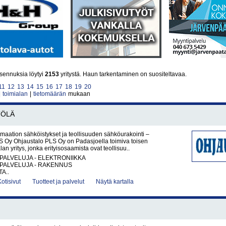
ennuksia löytyi
2153
yritystä. Haun tarkentaminen on suositeltavaa.
11
12
13
14
15
16
17
18
19
20
|
toimialan
|
tietomäärän
mukaan
TÖLÄ
maation sähköistykset ja teollisuuden sähköurakointi –
S Oy Ohjaustalo PLS Oy on Padasjoella toimiva toisen
n yritys, jonka erityisosaamista ovat teollisuu..
PALVELUJA - ELEKTRONIIKKA
PALVELUJA - RAKENNUS
A..
Kotisivut
Tuotteet ja palvelut
Näytä kartalla