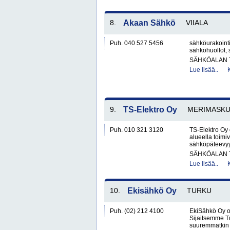
8.
Akaan Sähkö
VIIALA
Puh. 040 527 5456
sähköurakoint
sähköhuollot, 
SÄHKÖALAN 
Lue lisää..
9.
TS-Elektro Oy
MERIMASKU
Puh. 010 321 3120
TS-Elektro Oy
alueella toimi
sähköpäteevyys
SÄHKÖALAN 
Lue lisää..
10.
Ekisähkö Oy
TURKU
Puh. (02) 212 4100
EkiSähkö Oy o
Sijaitsemme T
suuremmatkin 