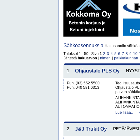
Sähköasennuksia
Hakusanalla sähköas
Tulokset 1 - 50 | Sivu
1
2
3
4
5
6
7
8
9
10
Järjestä
hakuarvon
|
nimen
|
paikkakunnan
1.
Ohjaustalo PLS Oy
NYYS
Puh. (03) 552 5500
Teollisuusauto
Puh. 040 581 6313
Ohjaustalo PL
polven sähköala
ALIHANKINTA
ALIHANKINTA
AUTOMAATIOT
Lue lisää..
2.
J&J Trukit Oy
PETÄJÄVESI