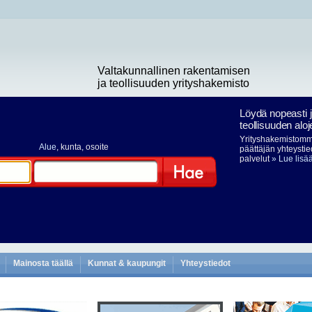
Valtakunnallinen rakentamisen
ja teollisuuden yrityshakemisto
Löydä nopeasti 
teollisuuden aloj
Yrityshakemistomme
Alue
, kunta, osoite
päättäjän yhteystie
palvelut
» Lue lisä
Hae
Mainosta täällä
Kunnat & kaupungit
Yhteystiedot