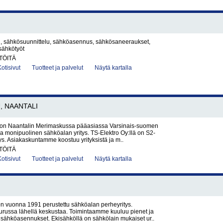
i, sähkösuunnittelu, sähköasennus, sähkösaneeraukset,
sähkötyöt
TÖITÄ
Kotisivut
Tuotteet ja palvelut
Näytä kartalla
, NAANTALI
 on Naantalin Merimaskussa pääasiassa Varsinais-suomen
va monipuolinen sähköalan yritys. TS-Elektro Oy:llä on S2-
. Asiakaskuntamme koostuu yrityksistä ja m..
TÖITÄ
Kotisivut
Tuotteet ja palvelut
Näytä kartalla
n vuonna 1991 perustettu sähköalan perheyritys.
urussa lähellä keskustaa. Toimintaamme kuuluu pienet ja
sähköasennukset. Ekisähköllä on sähkölain mukaiset ur..