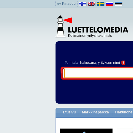
Kirjaudu
Kotimainen yrityshakemisto
Toimiala
, hakusana, yrityksen nimi
?
Etusivu
Markkinapaikka
Hakukone