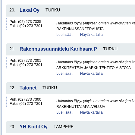
20.
Laxal Oy
TURKU
Puh. (02) 273 7335
Hakutulos löytyi yrityksen omien www-sivujen ka
Faksi (02) 273 7301
RAKENNUSSANEERAUSTA
Lue lisää..
Näytä kartalla
21.
Rakennussuunnittelu Karihaara P
TURKU
Puh. (02) 273 7301
Hakutulos löytyi yrityksen omien www-sivujen ka
Faksi (02) 273 7301
ARKKITEHTEJÄ JA ARKKITEHTITOIMISTOJA
Lue lisää..
Näytä kartalla
22.
Talonet
TURKU
Puh. (02) 273 7300
Hakutulos löytyi yrityksen omien www-sivujen ka
Faksi (02) 273 7301
RAKENNUTTAJAPALVELUJA
Lue lisää..
Näytä kartalla
23.
YH Kodit Oy
TAMPERE