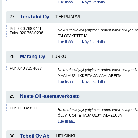
Lue lisää..
Näytä kartalla
27.
Teri-Talot Oy
TEERIJÄRVI
Puh. 020 768 0411
Hakutulos löytyi yrityksen omien www-sivujen ka
Faksi 020 768 0206
TALOPAKETTEJA
Lue lisää..
Näytä kartalla
28.
Marang Oy
TURKU
Puh. 040 715 4677
Hakutulos löytyi yrityksen omien www-sivujen ka
MAALAUSLIIKKEITÄ JA MAALAREITA
Lue lisää..
Näytä kartalla
29.
Neste Oil -asemaverkosto
Puh. 010 458 11
Hakutulos löytyi yrityksen omien www-sivujen ka
ÖLJYTUOTTEITA JA ÖLJYPALVELUJA
Lue lisää..
30.
Teboil Oy Ab
HELSINKI