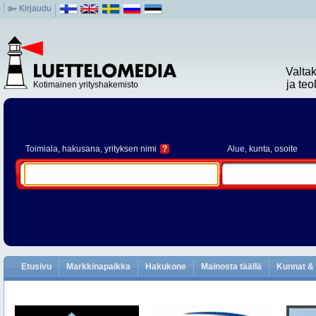
Kirjaudu
Valta
ja te
Kotimainen yrityshakemisto
Toimiala
, hakusana, yrityksen nimi
?
Alue
, kunta, osoite
Etusivu
Markkinapaikka
Hakukone
Mainosta täällä
Kunnat & 