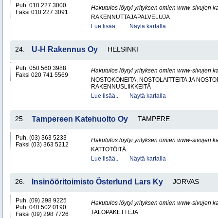
Puh. 010 227 3000
Hakutulos löytyi yrityksen omien www-sivujen ka
Faksi 010 227 3091
RAKENNUTTAJAPALVELUJA
Lue lisää..
Näytä kartalla
24.
U-H Rakennus Oy
HELSINKI
Puh. 050 560 3988
Hakutulos löytyi yrityksen omien www-sivujen ka
Faksi 020 741 5569
NOSTOKONEITA, NOSTOLAITTEITA JA NOST
RAKENNUSLIIKKEITÄ
Lue lisää..
Näytä kartalla
25.
Tampereen Katehuolto Oy
TAMPERE
Puh. (03) 363 5233
Hakutulos löytyi yrityksen omien www-sivujen ka
Faksi (03) 363 5212
KATTOTÖITÄ
Lue lisää..
Näytä kartalla
26.
Insinööritoimisto Österlund Lars Ky
JORVAS
Puh. (09) 298 9225
Hakutulos löytyi yrityksen omien www-sivujen ka
Puh. 040 502 0190
TALOPAKETTEJA
Faksi (09) 298 7726