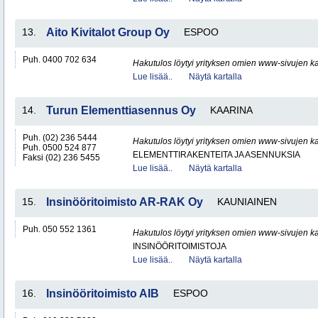
13.
Aito Kivitalot Group Oy
ESPOO
Puh. 0400 702 634
Hakutulos löytyi yrityksen omien www-sivujen ka
Lue lisää..
Näytä kartalla
14.
Turun Elementtiasennus Oy
KAARINA
Puh. (02) 236 5444
Hakutulos löytyi yrityksen omien www-sivujen ka
Puh. 0500 524 877
ELEMENTTIRAKENTEITA JA ASENNUKSIA
Faksi (02) 236 5455
Lue lisää..
Näytä kartalla
15.
Insinööritoimisto AR-RAK Oy
KAUNIAINEN
Puh. 050 552 1361
Hakutulos löytyi yrityksen omien www-sivujen ka
INSINÖÖRITOIMISTOJA
Lue lisää..
Näytä kartalla
16.
Insinööritoimisto AIB
ESPOO