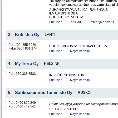
Tmi tarjoaa ammattitaitoista nuohousta Turussa
vuosien kokemuksella. Nuohous varmistaa tulisij
ALIHANKINTAPALVELUJA - RAKENNUS
ILMASTOINTITÖITÄ
NUOHOUSPALVELUJA
Lue lisää..
Kotisivut
Tuotteet ja palvelut
3.
Koti-Idea Oy
LAHTI
Puh. (09) 855 3020
HUONEKALUJA JA KIINTOKALUSTEITA
Faksi 0207 801 274
Lue lisää..
Näytä kartalla
4.
My Terra Oy
HELSINKI
Puh. 050 338 6533
INSINÖÖRITOIMISTOJA
Lue lisää..
Näytä kartalla
5.
Sähköasennus Tammisto Oy
RUSKO
Puh. 0400 829 249
Hakutulos löytyi yrityksen Markkinapaikka-ilmoi
Puh. 0400 447 541
SÄHKÖALAN TÖITÄ
Lue lisää..
Näytä kartalla