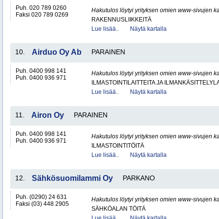
Puh. 020 789 0260
Hakutulos löytyi yrityksen omien www-sivujen ka
Faksi 020 789 0269
RAKENNUSLIIKKEITÄ
Lue lisää..
Näytä kartalla
10.
Airduo Oy Ab
PARAINEN
Puh. 0400 998 141
Hakutulos löytyi yrityksen omien www-sivujen ka
Puh. 0400 936 971
ILMASTOINTILAITTEITA JA ILMANKÄSITTELYLA
Lue lisää..
Näytä kartalla
11.
Airon Oy
PARAINEN
Puh. 0400 998 141
Hakutulos löytyi yrityksen omien www-sivujen ka
Puh. 0400 936 971
ILMASTOINTITÖITÄ
Lue lisää..
Näytä kartalla
12.
Sähkösuomilammi Oy
PARKANO
Puh. (0290) 24 631
Hakutulos löytyi yrityksen omien www-sivujen ka
Faksi (03) 448 2905
SÄHKÖALAN TÖITÄ
Lue lisää..
Näytä kartalla