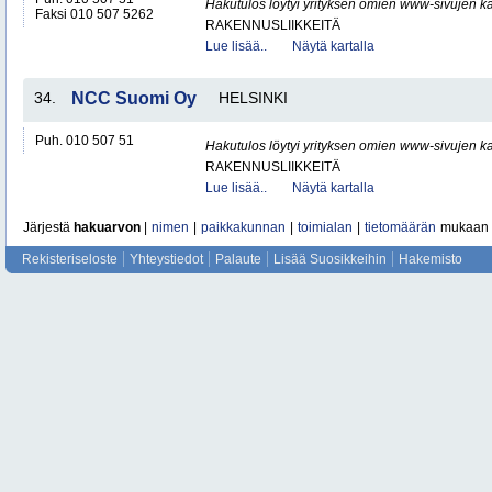
Hakutulos löytyi yrityksen omien www-sivujen ka
Faksi 010 507 5262
RAKENNUSLIIKKEITÄ
Lue lisää..
Näytä kartalla
34.
NCC Suomi Oy
HELSINKI
Puh. 010 507 51
Hakutulos löytyi yrityksen omien www-sivujen ka
RAKENNUSLIIKKEITÄ
Lue lisää..
Näytä kartalla
Järjestä
hakuarvon
|
nimen
|
paikkakunnan
|
toimialan
|
tietomäärän
mukaan
Rekisteriseloste
Yhteystiedot
Palaute
Lisää Suosikkeihin
Hakemisto