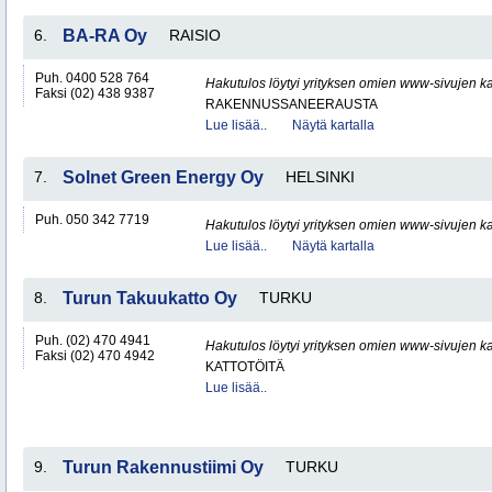
6.
BA-RA Oy
RAISIO
Puh. 0400 528 764
Hakutulos löytyi yrityksen omien www-sivujen ka
Faksi (02) 438 9387
RAKENNUSSANEERAUSTA
Lue lisää..
Näytä kartalla
7.
Solnet Green Energy Oy
HELSINKI
Puh. 050 342 7719
Hakutulos löytyi yrityksen omien www-sivujen ka
Lue lisää..
Näytä kartalla
8.
Turun Takuukatto Oy
TURKU
Puh. (02) 470 4941
Hakutulos löytyi yrityksen omien www-sivujen ka
Faksi (02) 470 4942
KATTOTÖITÄ
Lue lisää..
9.
Turun Rakennustiimi Oy
TURKU