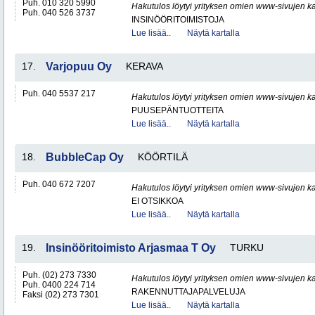
Puh. 010 320 5990
Hakutulos löytyi yrityksen omien www-sivujen ka
Puh. 040 526 3737
INSINÖÖRITOIMISTOJA
Lue lisää..
Näytä kartalla
17.
Varjopuu Oy
KERAVA
Puh. 040 5537 217
Hakutulos löytyi yrityksen omien www-sivujen ka
PUUSEPÄNTUOTTEITA
Lue lisää..
Näytä kartalla
18.
BubbleCap Oy
KÖÖRTILÄ
Puh. 040 672 7207
Hakutulos löytyi yrityksen omien www-sivujen ka
EI OTSIKKOA
Lue lisää..
Näytä kartalla
19.
Insinööritoimisto Arjasmaa T Oy
TURKU
Puh. (02) 273 7330
Hakutulos löytyi yrityksen omien www-sivujen ka
Puh. 0400 224 714
RAKENNUTTAJAPALVELUJA
Faksi (02) 273 7301
Lue lisää..
Näytä kartalla