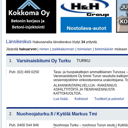
Länsikeskus
Hakusanalla länsikeskus löytyi
34
yritystä.
Järjestä
hakuarvon
|
nimen
|
paikkakunnan
|
toimialan
|
tietomäärän
mukaan
1.
Varsinaisbitumi Oy Turku
TURKU
Puh. (02) 469 0250
Tasa- ja huopakattojen ammattilainen Turussa –
Varsinaisbitumi Oy toimii Turun seudulla kattoje
vesieristystöihin erikoistuneena urakoitsijana. 
ALIHANKINTAPALVELUJA - RAKENNUS
ASFALTTITÖITÄ JA TIENRAKENNUSTA
KATTOHUOLTOA..
Lue lisää..
Kotisivut
Tuotteet ja palvelut
2.
Nuohoojaturku.fi / Kytölä Markus Tmi
Puh. 0400 544 946
Nuohooja Turku – nuohous Turun seutu | Kytölä