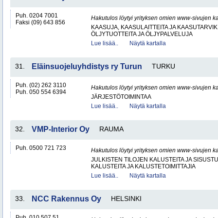
Puh. 0204 7001
Hakutulos löytyi yrityksen omien www-sivujen ka
Faksi (09) 643 856
KAASUJA, KAASULAITTEITA JA KAASUTARVIK
ÖLJYTUOTTEITA JA ÖLJYPALVELUJA
Lue lisää..
Näytä kartalla
31.
Eläinsuojeluyhdistys ry Turun
TURKU
Puh. (02) 262 3110
Hakutulos löytyi yrityksen omien www-sivujen ka
Puh. 050 554 6394
JÄRJESTÖTOIMINTAA
Lue lisää..
Näytä kartalla
32.
VMP-Interior Oy
RAUMA
Puh. 0500 721 723
Hakutulos löytyi yrityksen omien www-sivujen ka
JULKISTEN TILOJEN KALUSTEITA JA SISUST
KALUSTEITA JA KALUSTETOIMITTAJIA
Lue lisää..
Näytä kartalla
33.
NCC Rakennus Oy
HELSINKI
Puh. 010 507 51