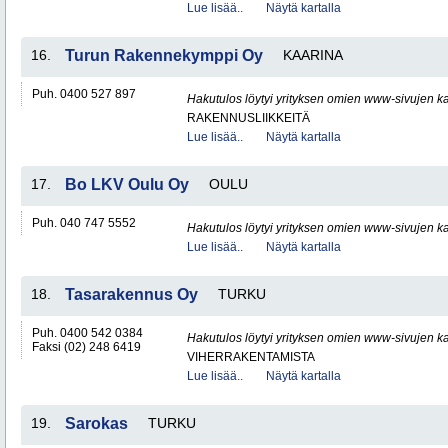
Lue lisää..
Näytä kartalla
16.
Turun Rakennekymppi Oy
KAARINA
Puh. 0400 527 897
Hakutulos löytyi yrityksen omien www-sivujen ka
RAKENNUSLIIKKEITÄ
Lue lisää..
Näytä kartalla
17.
Bo LKV Oulu Oy
OULU
Puh. 040 747 5552
Hakutulos löytyi yrityksen omien www-sivujen ka
Lue lisää..
Näytä kartalla
18.
Tasarakennus Oy
TURKU
Puh. 0400 542 0384
Hakutulos löytyi yrityksen omien www-sivujen ka
Faksi (02) 248 6419
VIHERRAKENTAMISTA
Lue lisää..
Näytä kartalla
19.
Sarokas
TURKU