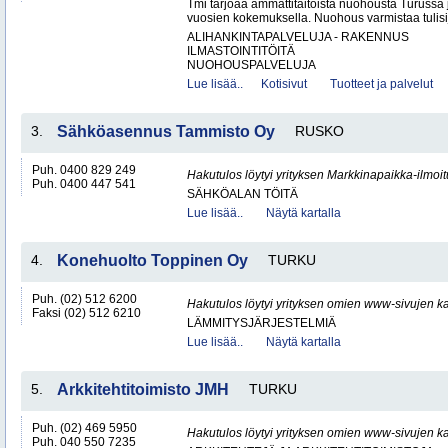
Tmi tarjoaa ammattitaitoista nuohousta Turussa
vuosien kokemuksella. Nuohous varmistaa tulisij
ALIHANKINTAPALVELUJA - RAKENNUS
ILMASTOINTITÖITÄ
NUOHOUSPALVELUJA
Lue lisää..
Kotisivut
Tuotteet ja palvelut
3.
Sähköasennus Tammisto Oy
RUSKO
Puh. 0400 829 249
Hakutulos löytyi yrityksen Markkinapaikka-ilmoi
Puh. 0400 447 541
SÄHKÖALAN TÖITÄ
Lue lisää..
Näytä kartalla
4.
Konehuolto Toppinen Oy
TURKU
Puh. (02) 512 6200
Hakutulos löytyi yrityksen omien www-sivujen ka
Faksi (02) 512 6210
LÄMMITYSJÄRJESTELMIÄ
Lue lisää..
Näytä kartalla
5.
Arkkitehtitoimisto JMH
TURKU
Puh. (02) 469 5950
Hakutulos löytyi yrityksen omien www-sivujen ka
Puh. 040 550 7235