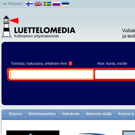
Kirjaudu
Valta
ja te
Kotimainen yrityshakemisto
Toimiala
, hakusana, yrityksen nimi
?
Alue
, kunta, osoite
Etusivu
Markkinapaikka
Hakukone
Mainosta täällä
Kunnat & 