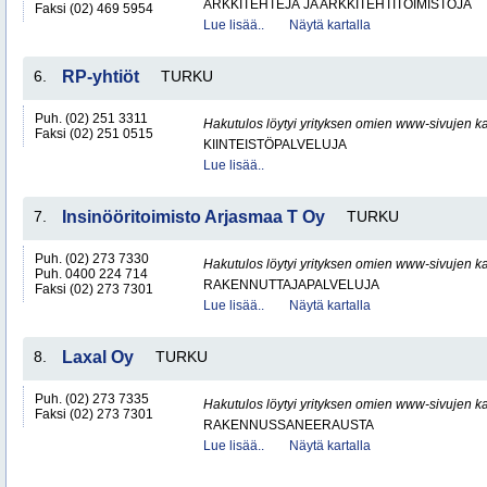
ARKKITEHTEJÄ JA ARKKITEHTITOIMISTOJA
Faksi (02) 469 5954
Lue lisää..
Näytä kartalla
6.
RP-yhtiöt
TURKU
Puh. (02) 251 3311
Hakutulos löytyi yrityksen omien www-sivujen ka
Faksi (02) 251 0515
KIINTEISTÖPALVELUJA
Lue lisää..
7.
Insinööritoimisto Arjasmaa T Oy
TURKU
Puh. (02) 273 7330
Hakutulos löytyi yrityksen omien www-sivujen ka
Puh. 0400 224 714
RAKENNUTTAJAPALVELUJA
Faksi (02) 273 7301
Lue lisää..
Näytä kartalla
8.
Laxal Oy
TURKU
Puh. (02) 273 7335
Hakutulos löytyi yrityksen omien www-sivujen ka
Faksi (02) 273 7301
RAKENNUSSANEERAUSTA
Lue lisää..
Näytä kartalla