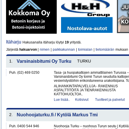
Itäharju
Hakusanalla itäharju löytyi
19
yritystä.
Järjestä
hakuarvon
|
nimen
|
paikkakunnan
|
toimialan
|
tietomäärän
mukaan
1.
Varsinaisbitumi Oy Turku
TURKU
Puh. (02) 469 0250
Tasa- ja huopakattojen ammattilainen Turussa –
Varsinaisbitumi Oy toimii Turun seudulla kattoje
vesieristystöihin erikoistuneena urakoitsijana. 
ALIHANKINTAPALVELUJA - RAKENNUS
ASFALTTITÖITÄ JA TIENRAKENNUSTA
KATTOHUOLTOA..
Lue lisää..
Kotisivut
Tuotteet ja palvelut
2.
Nuohoojaturku.fi / Kytölä Markus Tmi
Puh. 0400 544 946
Nuohooja Turku – nuohous Turun seutu | Kytölä