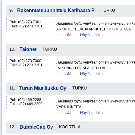
9.
Rakennussuunnittelu Karihaara P
TURKU
Puh. (02) 273 7301
Hakutulos löytyi yrityksen omien www-sivujen ka
Faksi (02) 273 7301
ARKKITEHTEJÄ JA ARKKITEHTITOIMISTOJA
Lue lisää..
Näytä kartalla
10.
Talonet
TURKU
Puh. (02) 273 7300
Hakutulos löytyi yrityksen omien www-sivujen ka
Faksi (02) 273 7301
RAKENNUTTAJAPALVELUJA
Lue lisää..
Näytä kartalla
11.
Turun Maalitukku Oy
TURKU
Puh. (02) 469 2288
Hakutulos löytyi yrityksen omien www-sivujen ka
Faksi (02) 469 2299
VÄRILIIKKEITÄ
Lue lisää..
Näytä kartalla
12.
BubbleCap Oy
KÖÖRTILÄ