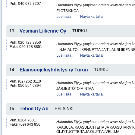
Puh. 040 672 7207
Hakutulos löytyi yrityksen omien www-sivujen ka
EI OTSIKKOA
Lue lisää..
Näytä kartalla
13.
Vesman Liikenne Oy
TURKU
Puh. 020 728 8850
Hakutulos löytyi yrityksen omien www-sivujen ka
Faksi 020 728 8851
LINJA-AUTOLIIKENNETTÄ JA TILAUSLIIKENN
Lue lisää..
Näytä kartalla
14.
Eläinsuojeluyhdistys ry Turun
TURKU
Puh. (02) 262 3110
Hakutulos löytyi yrityksen omien www-sivujen ka
Puh. 050 554 6394
JÄRJESTÖTOIMINTAA
Lue lisää..
Näytä kartalla
15.
Teboil Oy Ab
HELSINKI
Puh. 0204 7001
Hakutulos löytyi yrityksen omien www-sivujen ka
Faksi (09) 643 856
KAASUJA, KAASULAITTEITA JA KAASUTARVIK
ÖLJYTUOTTEITA JA ÖLJYPALVELUJA