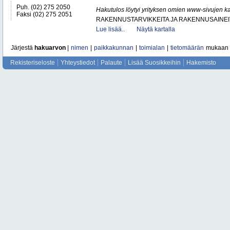
Puh. (02) 275 2050
Hakutulos löytyi yrityksen omien www-sivujen ka
Faksi (02) 275 2051
RAKENNUSTARVIKKEITA JA RAKENNUSAINEI
Lue lisää..
Näytä kartalla
Järjestä
hakuarvon
|
nimen
|
paikkakunnan
|
toimialan
|
tietomäärän
mukaan
Rekisteriseloste
Yhteystiedot
Palaute
Lisää Suosikkeihin
Hakemisto