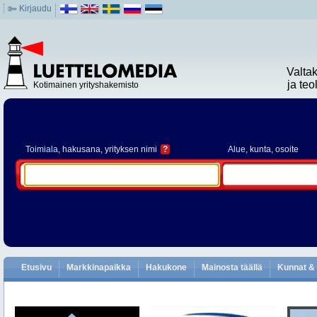
Kirjaudu
Valta
ja te
Kotimainen yrityshakemisto
Toimiala
, hakusana, yrityksen nimi
?
Alue
, kunta, osoite
Etusivu
Markkinapaikka
Hakukone
Mainosta täällä
Kunnat & 