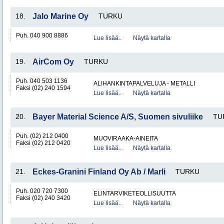
18.
Jalo Marine Oy
TURKU
Puh. 040 900 8886
Lue lisää..
Näytä kartalla
19.
AirCom Oy
TURKU
Puh. 040 503 1136
ALIHANKINTAPALVELUJA - METALLI
Faksi (02) 240 1594
Lue lisää..
Näytä kartalla
20.
Bayer Material Science A/S, Suomen sivuliike
TU
Puh. (02) 212 0400
MUOVIRAAKA-AINEITA
Faksi (02) 212 0420
Lue lisää..
Näytä kartalla
21.
Eckes-Granini Finland Oy Ab / Marli
TURKU
Puh. 020 720 7300
ELINTARVIKETEOLLISUUTTA
Faksi (02) 240 3420
Lue lisää..
Näytä kartalla