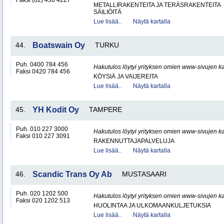
Faksi (02) 436 4227
METALLIRAKENTEITA JA TERÄSRAKENTEITA
SÄILIÖITÄ
Lue lisää..
Näytä kartalla
44.
Boatswain Oy
TURKU
Puh. 0400 784 456
Hakutulos löytyi yrityksen omien www-sivujen ka
Faksi 0420 784 456
KÖYSIÄ JA VAIJEREITA
Lue lisää..
Näytä kartalla
45.
YH Kodit Oy
TAMPERE
Puh. 010 227 3000
Hakutulos löytyi yrityksen omien www-sivujen ka
Faksi 010 227 3091
RAKENNUTTAJAPALVELUJA
Lue lisää..
Näytä kartalla
46.
Scandic Trans Oy Ab
MUSTASAARI
Puh. 020 1202 500
Hakutulos löytyi yrityksen omien www-sivujen ka
Faksi 020 1202 513
HUOLINTAA JA ULKOMAANKULJETUKSIA
Lue lisää..
Näytä kartalla