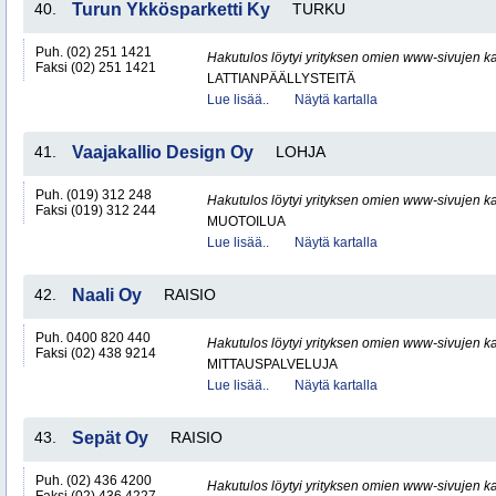
40.
Turun Ykkösparketti Ky
TURKU
Puh. (02) 251 1421
Hakutulos löytyi yrityksen omien www-sivujen ka
Faksi (02) 251 1421
LATTIANPÄÄLLYSTEITÄ
Lue lisää..
Näytä kartalla
41.
Vaajakallio Design Oy
LOHJA
Puh. (019) 312 248
Hakutulos löytyi yrityksen omien www-sivujen ka
Faksi (019) 312 244
MUOTOILUA
Lue lisää..
Näytä kartalla
42.
Naali Oy
RAISIO
Puh. 0400 820 440
Hakutulos löytyi yrityksen omien www-sivujen ka
Faksi (02) 438 9214
MITTAUSPALVELUJA
Lue lisää..
Näytä kartalla
43.
Sepät Oy
RAISIO
Puh. (02) 436 4200
Hakutulos löytyi yrityksen omien www-sivujen ka