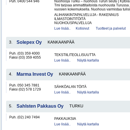
Puh. 0400 544 946
Nuohooja Turku – nuohous Turun seutu | Kytölä
Tmi tarjoaa ammattitaitoista nuohousta Turussa
vuosien kokemuksella. Nuohous varmistaa tulisij
ALIHANKINTAPALVELUJA - RAKENNUS
ILMASTOINTITÖITÄ
NUOHOUSPALVELUJA
Lue lisää..
Kotisivut
Tuotteet ja palvelut
3.
Solepex Oy
KANKAANPÄÄ
Puh. (03) 359 4000
TEKSTIILITEOLLISUUTTA
Faksi (03) 359 4055
Lue lisää..
Näytä kartalla
4.
Marma Invest Oy
KANKAANPÄÄ
Puh. 050 345 7881
SÄHKÖALAN TÖITÄ
Faksi (02) 578 1729
Lue lisää..
Näytä kartalla
5.
Sahlsten Pakkaus Oy
TURKU
Puh. (02) 240 7494
PAKKAUKSIA
Lue lisää..
Näytä kartalla