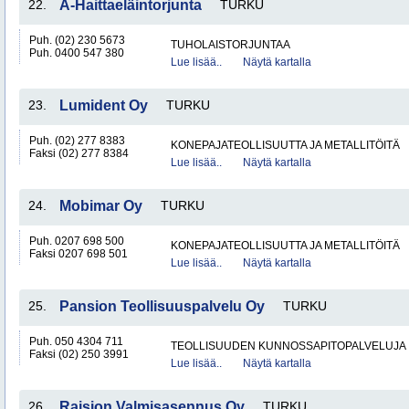
22.
A-Haittaeläintorjunta
TURKU
Puh. (02) 230 5673
TUHOLAISTORJUNTAA
Puh. 0400 547 380
Lue lisää..
Näytä kartalla
23.
Lumident Oy
TURKU
Puh. (02) 277 8383
KONEPAJATEOLLISUUTTA JA METALLITÖITÄ
Faksi (02) 277 8384
Lue lisää..
Näytä kartalla
24.
Mobimar Oy
TURKU
Puh. 0207 698 500
KONEPAJATEOLLISUUTTA JA METALLITÖITÄ
Faksi 0207 698 501
Lue lisää..
Näytä kartalla
25.
Pansion Teollisuuspalvelu Oy
TURKU
Puh. 050 4304 711
TEOLLISUUDEN KUNNOSSAPITOPALVELUJA
Faksi (02) 250 3991
Lue lisää..
Näytä kartalla
26.
Raision Valmisasennus Oy
TURKU