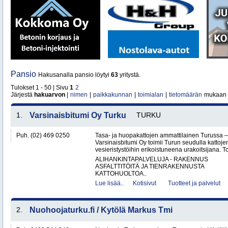
Pansio
Hakusanalla pansio löytyi
63
yritystä.
Tulokset 1 - 50 | Sivu
1
2
Järjestä
hakuarvon
|
nimen
|
paikkakunnan
|
toimialan
|
tietomäärän
mukaan
1.
Varsinaisbitumi Oy Turku
TURKU
Puh. (02) 469 0250
Tasa- ja huopakattojen ammattilainen Turussa –
Varsinaisbitumi Oy toimii Turun seudulla kattoje
vesieristystöihin erikoistuneena urakoitsijana. 
ALIHANKINTAPALVELUJA - RAKENNUS
ASFALTTITÖITÄ JA TIENRAKENNUSTA
KATTOHUOLTOA..
Lue lisää..
Kotisivut
Tuotteet ja palvelut
2.
Nuohoojaturku.fi / Kytölä Markus Tmi