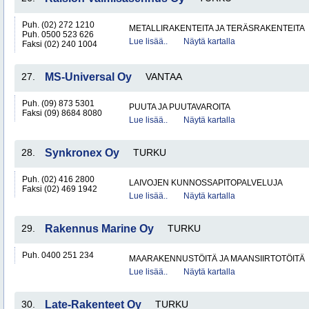
Puh. (02) 272 1210
METALLIRAKENTEITA JA TERÄSRAKENTEITA
Puh. 0500 523 626
Lue lisää..
Näytä kartalla
Faksi (02) 240 1004
27.
MS-Universal Oy
VANTAA
Puh. (09) 873 5301
PUUTA JA PUUTAVAROITA
Faksi (09) 8684 8080
Lue lisää..
Näytä kartalla
28.
Synkronex Oy
TURKU
Puh. (02) 416 2800
LAIVOJEN KUNNOSSAPITOPALVELUJA
Faksi (02) 469 1942
Lue lisää..
Näytä kartalla
29.
Rakennus Marine Oy
TURKU
Puh. 0400 251 234
MAARAKENNUSTÖITÄ JA MAANSIIRTOTÖITÄ
Lue lisää..
Näytä kartalla
30.
Late-Rakenteet Oy
TURKU