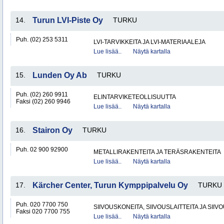
14.
Turun LVI-Piste Oy
TURKU
Puh. (02) 253 5311
LVI-TARVIKKEITA JA LVI-MATERIAALEJA
Lue lisää..
Näytä kartalla
15.
Lunden Oy Ab
TURKU
Puh. (02) 260 9911
ELINTARVIKETEOLLISUUTTA
Faksi (02) 260 9946
Lue lisää..
Näytä kartalla
16.
Stairon Oy
TURKU
Puh. 02 900 92900
METALLIRAKENTEITA JA TERÄSRAKENTEITA
Lue lisää..
Näytä kartalla
17.
Kärcher Center, Turun Kymppipalvelu Oy
TURKU
Puh. 020 7700 750
SIIVOUSKONEITA, SIIVOUSLAITTEITA JA SIIV
Faksi 020 7700 755
Lue lisää..
Näytä kartalla