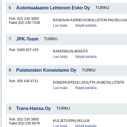
6.
Automaalaamo Lehtonen Esko Oy
TURKU
Puh. (02) 230 3000
RASKAAN AJONEUVOKALUSTON PALVELUJA
Faksi (02) 230 7538
Lue lisää..
Näytä kartalla
7.
JPK-Team
TURKU
Puh. 0400 827 425
RAKENNUSLIIKKEITÄ
Lue lisää..
Näytä kartalla
8.
Puistomäen Koneistamo Oy
TURKU
Puh. 050 430 4711
KONEPAJATEOLLISUUTTA JA METALLITÖITÄ
Lue lisää..
Näytä kartalla
9.
Trans-Hansa Oy
TURKU
Puh. (02) 230 3900
KULJETUSPALVELUJA
Faksi (02) 230 6676
Lue lisää..
Näytä kartalla