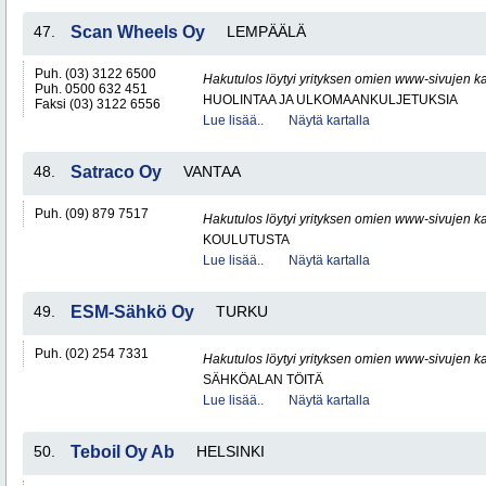
47.
Scan Wheels Oy
LEMPÄÄLÄ
Puh. (03) 3122 6500
Hakutulos löytyi yrityksen omien www-sivujen ka
Puh. 0500 632 451
HUOLINTAA JA ULKOMAANKULJETUKSIA
Faksi (03) 3122 6556
Lue lisää..
Näytä kartalla
48.
Satraco Oy
VANTAA
Puh. (09) 879 7517
Hakutulos löytyi yrityksen omien www-sivujen ka
KOULUTUSTA
Lue lisää..
Näytä kartalla
49.
ESM-Sähkö Oy
TURKU
Puh. (02) 254 7331
Hakutulos löytyi yrityksen omien www-sivujen ka
SÄHKÖALAN TÖITÄ
Lue lisää..
Näytä kartalla
50.
Teboil Oy Ab
HELSINKI