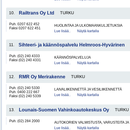
10.
Railtrans Oy Ltd
TURKU
Puh. 0207 622 452
HUOLINTAA JA ULKOMAANKULJETUKSIA
Faksi 0207 622 451
Lue lisää..
Näytä kartalla
11.
Sihteeri- ja käännöspalvelu Helmroos-Hyvärinen
Puh. (02) 240 4333
KÄÄNNÖSPALVELUJA
Faksi (02) 240 4331
Lue lisää..
Näytä kartalla
12.
RMR Oy Merirakenne
TURKU
Puh. (02) 240 5330
LAIVALIIKENNETTÄ JA VESILIIKENNETTÄ
Puh. 0400 222 667
Lue lisää..
Näytä kartalla
Faksi (02) 240 5339
13.
Lounais-Suomen Vahinkoautokeskus Oy
TURKU
Puh. (02) 284 2000
AUTOKORIEN VALMISTUSTA, VARUSTEITA JA 
Lue lisää..
Näytä kartalla