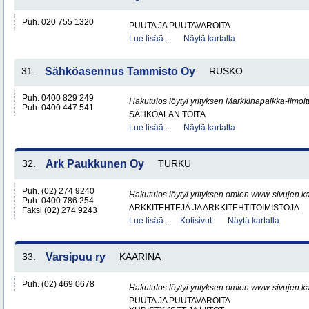
Puh. 020 755 1320
PUUTA JA PUUTAVAROITA
Lue lisää..
Näytä kartalla
31.
Sähköasennus Tammisto Oy
RUSKO
Puh. 0400 829 249
Hakutulos löytyi yrityksen Markkinapaikka-ilmoi
Puh. 0400 447 541
SÄHKÖALAN TÖITÄ
Lue lisää..
Näytä kartalla
32.
Ark Paukkunen Oy
TURKU
Puh. (02) 274 9240
Hakutulos löytyi yrityksen omien www-sivujen ka
Puh. 0400 786 254
ARKKITEHTEJÄ JA ARKKITEHTITOIMISTOJA
Faksi (02) 274 9243
Lue lisää..
Kotisivut
Näytä kartalla
33.
Varsipuu ry
KAARINA
Puh. (02) 469 0678
Hakutulos löytyi yrityksen omien www-sivujen ka
PUUTA JA PUUTAVAROITA