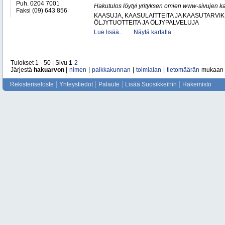
Puh. 0204 7001
Hakutulos löytyi yrityksen omien www-sivujen ka
Faksi (09) 643 856
KAASUJA, KAASULAITTEITA JA KAASUTARVIK
ÖLJYTUOTTEITA JA ÖLJYPALVELUJA
Lue lisää..
Näytä kartalla
Tulokset 1 - 50 | Sivu
1
2
Järjestä
hakuarvon
|
nimen
|
paikkakunnan
|
toimialan
|
tietomäärän
mukaan
Rekisteriseloste
Yhteystiedot
Palaute
Lisää Suosikkeihin
Hakemisto