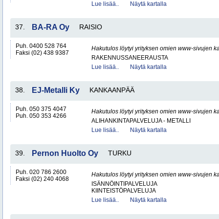
Lue lisää..
Näytä kartalla
37.
BA-RA Oy
RAISIO
Puh. 0400 528 764
Hakutulos löytyi yrityksen omien www-sivujen ka
Faksi (02) 438 9387
RAKENNUSSANEERAUSTA
Lue lisää..
Näytä kartalla
38.
EJ-Metalli Ky
KANKAANPÄÄ
Puh. 050 375 4047
Hakutulos löytyi yrityksen omien www-sivujen ka
Puh. 050 353 4266
ALIHANKINTAPALVELUJA - METALLI
Lue lisää..
Näytä kartalla
39.
Pernon Huolto Oy
TURKU
Puh. 020 786 2600
Hakutulos löytyi yrityksen omien www-sivujen ka
Faksi (02) 240 4068
ISÄNNÖINTIPALVELUJA
KIINTEISTÖPALVELUJA
Lue lisää..
Näytä kartalla