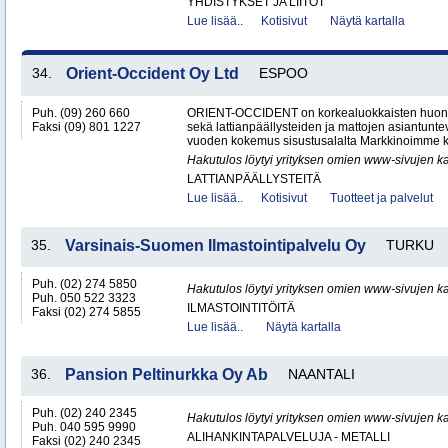
YHDISTYKSET JA LIITOT
Lue lisää..
Kotisivut
Näytä kartalla
34.
Orient-Occident Oy Ltd
ESPOO
Puh. (09) 260 660
ORIENT-OCCIDENT on korkealuokkaisten huone
Faksi (09) 801 1227
sekä lattianpäällysteiden ja mattojen asiantunteva
vuoden kokemus sisustusalalta Markkinoimme k
Hakutulos löytyi yrityksen omien www-sivujen ka
LATTIANPÄÄLLYSTEITÄ
Lue lisää..
Kotisivut
Tuotteet ja palvelut
35.
Varsinais-Suomen Ilmastointipalvelu Oy
TURKU
Puh. (02) 274 5850
Hakutulos löytyi yrityksen omien www-sivujen ka
Puh. 050 522 3323
ILMASTOINTITÖITÄ
Faksi (02) 274 5855
Lue lisää..
Näytä kartalla
36.
Pansion Peltinurkka Oy Ab
NAANTALI
Puh. (02) 240 2345
Hakutulos löytyi yrityksen omien www-sivujen ka
Puh. 040 595 9990
ALIHANKINTAPALVELUJA - METALLI
Faksi (02) 240 2345