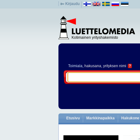
Kirjaudu
Kotimainen yrityshakemisto
Toimiala
, hakusana, yrityksen nimi
?
Etusivu
Markkinapaikka
Hakukone