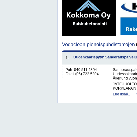
Vodaclean-pienoispuhdistamojen
1.
Uudenkaarlepyyn Saneerauspalvelu 
Puh. 040 511 4894
Saneerauspalve
Faksi (06) 722 5204
Uudessakaarle
Åkerlund vuonn
JÄTEHUOLTOA
KORKEAPAINE
Lue lisää..