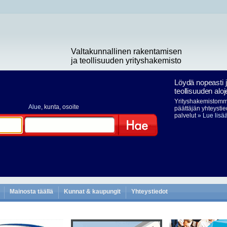
Valtakunnallinen rakentamisen
ja teollisuuden yrityshakemisto
Löydä nopeasti 
teollisuuden aloj
Yrityshakemistomme
Alue
, kunta, osoite
päättäjän yhteystie
palvelut
» Lue lisä
Hae
Mainosta täällä
Kunnat & kaupungit
Yhteystiedot