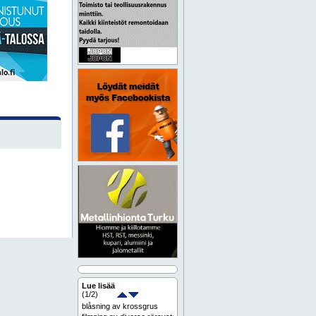
Lue lisää
(
1
/2)
blåsning av krossgrus