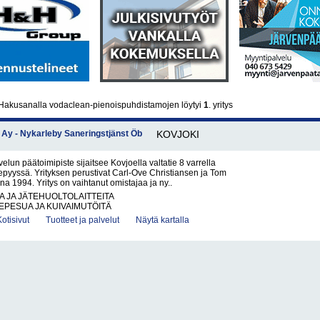
Hakusanalla vodaclean-pienoispuhdistamojen löytyi
1
. yritys
Ay - Nykarleby Saneringstjänst Öb
KOVJOKI
lun päätoimipiste sijaitsee Kovjoella valtatie 8 varrella
pyyssä. Yrityksen perustivat Carl-Ove Christiansen ja Tom
a 1994. Yritys on vaihtanut omistajaa ja ny..
 JA JÄTEHUOLTOLAITTEITA
PESUA JA KUIVAIMUTÖITÄ
Kotisivut
Tuotteet ja palvelut
Näytä kartalla