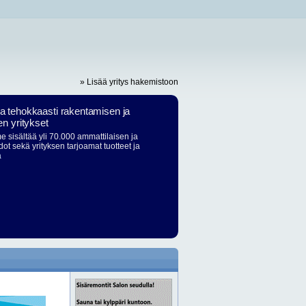
» Lisää yritys hakemistoon
ja tehokkaasti rakentamisen ja
en yritykset
 sisältää yli 70.000 ammattilaisen ja
dot sekä yrityksen tarjoamat tuotteet ja
ä