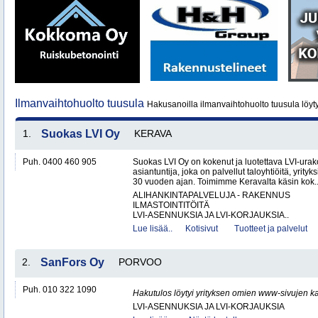
Ilmanvaihtohuolto tuusula
Hakusanoilla ilmanvaihtohuolto tuusula löyt
1.
Suokas LVI Oy
KERAVA
Puh. 0400 460 905
Suokas LVI Oy on kokenut ja luotettava LVI-urako
asiantuntija, joka on palvellut taloyhtiöitä, yrityks
30 vuoden ajan. Toimimme Keravalta käsin kok.
ALIHANKINTAPALVELUJA - RAKENNUS
ILMASTOINTITÖITÄ
LVI-ASENNUKSIA JA LVI-KORJAUKSIA..
Lue lisää..
Kotisivut
Tuotteet ja palvelut
2.
SanFors Oy
PORVOO
Puh. 010 322 1090
Hakutulos löytyi yrityksen omien www-sivujen ka
LVI-ASENNUKSIA JA LVI-KORJAUKSIA