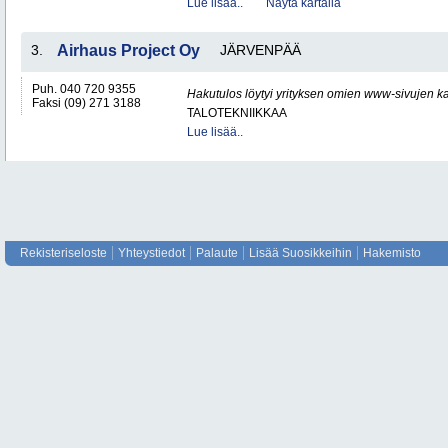
Lue lisää..
Näytä kartalla
3.
Airhaus Project Oy
JÄRVENPÄÄ
Puh. 040 720 9355
Hakutulos löytyi yrityksen omien www-sivujen ka
Faksi (09) 271 3188
TALOTEKNIIKKAA
Lue lisää..
Rekisteriseloste
Yhteystiedot
Palaute
Lisää Suosikkeihin
Hakemisto