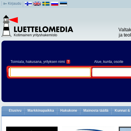
Kirjaudu
Valta
ja te
Kotimainen yrityshakemisto
Toimiala
, hakusana, yrityksen nimi
?
Alue
, kunta, osoite
Etusivu
Markkinapaikka
Hakukone
Mainosta täällä
Kunnat & 