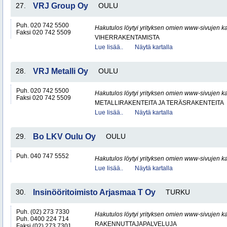
27.
VRJ Group Oy
OULU
Puh. 020 742 5500
Hakutulos löytyi yrityksen omien www-sivujen ka
Faksi 020 742 5509
VIHERRAKENTAMISTA
Lue lisää..
Näytä kartalla
28.
VRJ Metalli Oy
OULU
Puh. 020 742 5500
Hakutulos löytyi yrityksen omien www-sivujen ka
Faksi 020 742 5509
METALLIRAKENTEITA JA TERÄSRAKENTEITA
Lue lisää..
Näytä kartalla
29.
Bo LKV Oulu Oy
OULU
Puh. 040 747 5552
Hakutulos löytyi yrityksen omien www-sivujen ka
Lue lisää..
Näytä kartalla
30.
Insinööritoimisto Arjasmaa T Oy
TURKU
Puh. (02) 273 7330
Hakutulos löytyi yrityksen omien www-sivujen ka
Puh. 0400 224 714
RAKENNUTTAJAPALVELUJA
Faksi (02) 273 7301