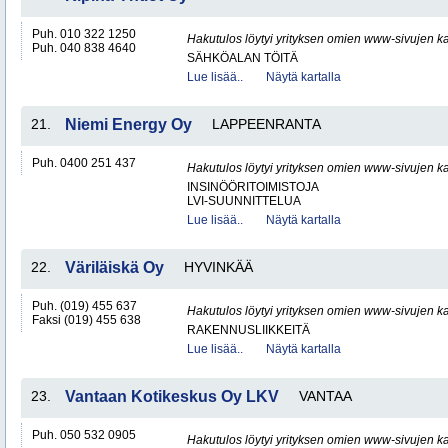
Puh. 010 322 1250
Hakutulos löytyi yrityksen omien www-sivujen ka
Puh. 040 838 4640
SÄHKÖALAN TÖITÄ
Lue lisää..
Näytä kartalla
21.
Niemi Energy Oy
LAPPEENRANTA
Puh. 0400 251 437
Hakutulos löytyi yrityksen omien www-sivujen ka
INSINÖÖRITOIMISTOJA
LVI-SUUNNITTELUA
Lue lisää..
Näytä kartalla
22.
Väriläiskä Oy
HYVINKÄÄ
Puh. (019) 455 637
Hakutulos löytyi yrityksen omien www-sivujen ka
Faksi (019) 455 638
RAKENNUSLIIKKEITÄ
Lue lisää..
Näytä kartalla
23.
Vantaan Kotikeskus Oy LKV
VANTAA
Puh. 050 532 0905
Hakutulos löytyi yrityksen omien www-sivujen ka