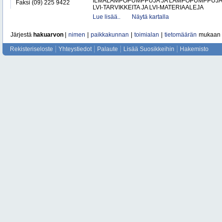
ILMALÄMPÖPUMPPUJA JA LÄMPÖPUMPPUJ
Faksi (09) 225 9422
LVI-TARVIKKEITA JA LVI-MATERIAALEJA
Lue lisää..
Näytä kartalla
Järjestä
hakuarvon
|
nimen
|
paikkakunnan
|
toimialan
|
tietomäärän
mukaan
Rekisteriseloste
Yhteystiedot
Palaute
Lisää Suosikkeihin
Hakemisto