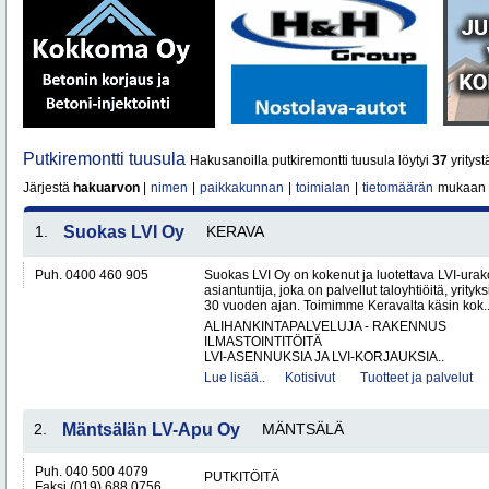
Putkiremontti tuusula
Hakusanoilla putkiremontti tuusula löytyi
37
yrityst
Järjestä
hakuarvon
|
nimen
|
paikkakunnan
|
toimialan
|
tietomäärän
mukaan
1.
Suokas LVI Oy
KERAVA
Puh. 0400 460 905
Suokas LVI Oy on kokenut ja luotettava LVI-urako
asiantuntija, joka on palvellut taloyhtiöitä, yrityks
30 vuoden ajan. Toimimme Keravalta käsin kok.
ALIHANKINTAPALVELUJA - RAKENNUS
ILMASTOINTITÖITÄ
LVI-ASENNUKSIA JA LVI-KORJAUKSIA..
Lue lisää..
Kotisivut
Tuotteet ja palvelut
2.
Mäntsälän LV-Apu Oy
MÄNTSÄLÄ
Puh. 040 500 4079
PUTKITÖITÄ
Faksi (019) 688 0756