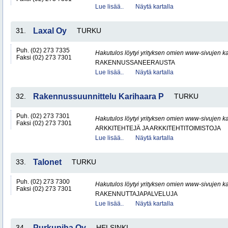
Lue lisää..
Näytä kartalla
31.
Laxal Oy
TURKU
Puh. (02) 273 7335
Hakutulos löytyi yrityksen omien www-sivujen ka
Faksi (02) 273 7301
RAKENNUSSANEERAUSTA
Lue lisää..
Näytä kartalla
32.
Rakennussuunnittelu Karihaara P
TURKU
Puh. (02) 273 7301
Hakutulos löytyi yrityksen omien www-sivujen ka
Faksi (02) 273 7301
ARKKITEHTEJÄ JA ARKKITEHTITOIMISTOJA
Lue lisää..
Näytä kartalla
33.
Talonet
TURKU
Puh. (02) 273 7300
Hakutulos löytyi yrityksen omien www-sivujen ka
Faksi (02) 273 7301
RAKENNUTTAJAPALVELUJA
Lue lisää..
Näytä kartalla
34.
Purkupiha Oy
HELSINKI