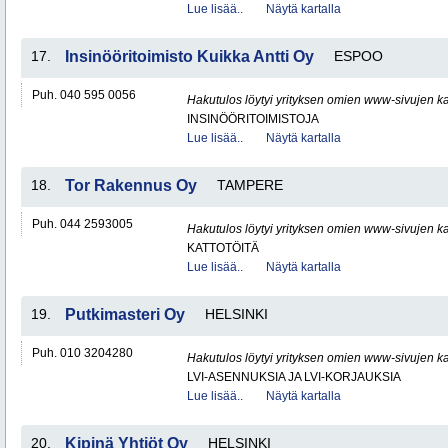
Lue lisää..
Näytä kartalla
17.
Insinööritoimisto Kuikka Antti Oy
ESPOO
Puh. 040 595 0056
Hakutulos löytyi yrityksen omien www-sivujen ka
INSINÖÖRITOIMISTOJA
Lue lisää..
Näytä kartalla
18.
Tor Rakennus Oy
TAMPERE
Puh. 044 2593005
Hakutulos löytyi yrityksen omien www-sivujen ka
KATTOTÖITÄ
Lue lisää..
Näytä kartalla
19.
Putkimasteri Oy
HELSINKI
Puh. 010 3204280
Hakutulos löytyi yrityksen omien www-sivujen ka
LVI-ASENNUKSIA JA LVI-KORJAUKSIA
Lue lisää..
Näytä kartalla
20.
Kipinä Yhtiöt Oy
HELSINKI