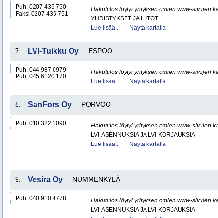
Puh. 0207 435 750
Hakutulos löytyi yrityksen omien www-sivujen ka
Faksi 0207 435 751
YHDISTYKSET JA LIITOT
Lue lisää..
Näytä kartalla
7.
LVI-Tuikku Oy
ESPOO
Puh. 044 987 0979
Hakutulos löytyi yrityksen omien www-sivujen ka
Puh. 045 6120 170
Lue lisää..
Näytä kartalla
8.
SanFors Oy
PORVOO
Puh. 010 322 1090
Hakutulos löytyi yrityksen omien www-sivujen ka
LVI-ASENNUKSIA JA LVI-KORJAUKSIA
Lue lisää..
Näytä kartalla
9.
Vesira Oy
NUMMENKYLÄ
Puh. 040 910 4778
Hakutulos löytyi yrityksen omien www-sivujen ka
LVI-ASENNUKSIA JA LVI-KORJAUKSIA