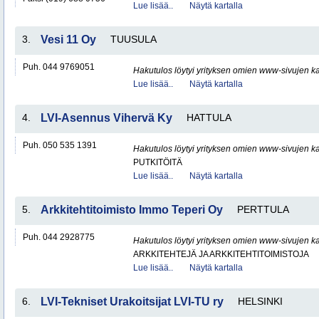
Lue lisää..
Näytä kartalla
3.
Vesi 11 Oy
TUUSULA
Puh. 044 9769051
Hakutulos löytyi yrityksen omien www-sivujen ka
Lue lisää..
Näytä kartalla
4.
LVI-Asennus Vihervä Ky
HATTULA
Puh. 050 535 1391
Hakutulos löytyi yrityksen omien www-sivujen ka
PUTKITÖITÄ
Lue lisää..
Näytä kartalla
5.
Arkkitehtitoimisto Immo Teperi Oy
PERTTULA
Puh. 044 2928775
Hakutulos löytyi yrityksen omien www-sivujen ka
ARKKITEHTEJÄ JA ARKKITEHTITOIMISTOJA
Lue lisää..
Näytä kartalla
6.
LVI-Tekniset Urakoitsijat LVI-TU ry
HELSINKI