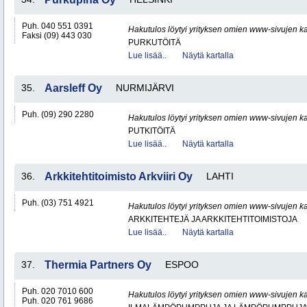
Puh. 040 551 0391
Hakutulos löytyi yrityksen omien www-sivujen ka
Faksi (09) 443 030
PURKUTÖITÄ
Lue lisää..
Näytä kartalla
35.
Aarsleff Oy
NURMIJÄRVI
Puh. (09) 290 2280
Hakutulos löytyi yrityksen omien www-sivujen ka
PUTKITÖITÄ
Lue lisää..
Näytä kartalla
36.
Arkkitehtitoimisto Arkviiri Oy
LAHTI
Puh. (03) 751 4921
Hakutulos löytyi yrityksen omien www-sivujen ka
ARKKITEHTEJÄ JA ARKKITEHTITOIMISTOJA
Lue lisää..
Näytä kartalla
37.
Thermia Partners Oy
ESPOO
Puh. 020 7010 600
Hakutulos löytyi yrityksen omien www-sivujen ka
Puh. 020 761 9686