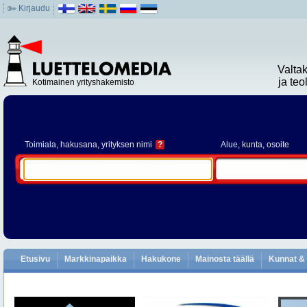
Kirjaudu
Valta
ja te
Kotimainen yrityshakemisto
Toimiala
, hakusana, yrityksen nimi
?
Alue
, kunta, osoite
Etusivu
Markkinapaikka
Hakukone
Mainosta täällä
Kunnat & 