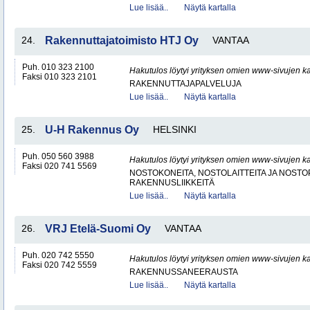
Lue lisää..
Näytä kartalla
24.
Rakennuttajatoimisto HTJ Oy
VANTAA
Puh. 010 323 2100
Hakutulos löytyi yrityksen omien www-sivujen ka
Faksi 010 323 2101
RAKENNUTTAJAPALVELUJA
Lue lisää..
Näytä kartalla
25.
U-H Rakennus Oy
HELSINKI
Puh. 050 560 3988
Hakutulos löytyi yrityksen omien www-sivujen ka
Faksi 020 741 5569
NOSTOKONEITA, NOSTOLAITTEITA JA NOST
RAKENNUSLIIKKEITÄ
Lue lisää..
Näytä kartalla
26.
VRJ Etelä-Suomi Oy
VANTAA
Puh. 020 742 5550
Hakutulos löytyi yrityksen omien www-sivujen ka
Faksi 020 742 5559
RAKENNUSSANEERAUSTA
Lue lisää..
Näytä kartalla