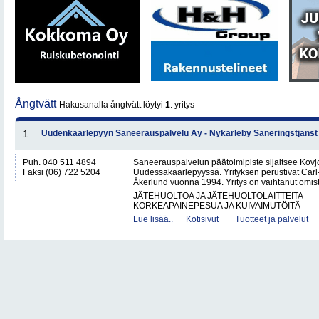
Ångtvätt
Hakusanalla ångtvätt löytyi
1
. yritys
1.
Uudenkaarlepyyn Saneerauspalvelu Ay - Nykarleby Saneringstjänst
Puh. 040 511 4894
Saneerauspalvelun päätoimipiste sijaitsee Kovjoe
Faksi (06) 722 5204
Uudessakaarlepyyssä. Yrityksen perustivat Carl
Åkerlund vuonna 1994. Yritys on vaihtanut omista
JÄTEHUOLTOA JA JÄTEHUOLTOLAITTEITA
KORKEAPAINEPESUA JA KUIVAIMUTÖITÄ
Lue lisää..
Kotisivut
Tuotteet ja palvelut