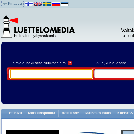
Kirjaudu
Valta
ja te
Kotimainen yrityshakemisto
Toimiala
, hakusana, yrityksen nimi
?
Alue
, kunta, osoite
Etusivu
Markkinapaikka
Hakukone
Mainosta täällä
Kunnat & 