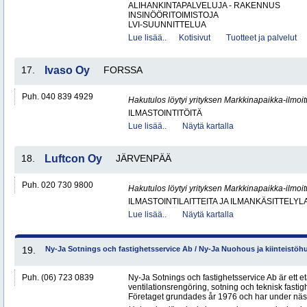
ALIHANKINTAPALVELUJA - RAKENNUS
INSINÖÖRITOIMISTOJA
LVI-SUUNNITTELUA
Lue lisää..
Kotisivut
Tuotteet ja palvelut
17.
Ivaso Oy
FORSSA
Puh. 040 839 4929
Hakutulos löytyi yrityksen Markkinapaikka-ilmoi
ILMASTOINTITÖITÄ
Lue lisää..
Näytä kartalla
18.
Luftcon Oy
JÄRVENPÄÄ
Puh. 020 730 9800
Hakutulos löytyi yrityksen Markkinapaikka-ilmoi
ILMASTOINTILAITTEITA JA ILMANKÄSITTELYLA
Lue lisää..
Näytä kartalla
19.
Ny-Ja Sotnings och fastighetsservice Ab / Ny-Ja Nuohous ja kiinteistöh
Puh. (06) 723 0839
Ny-Ja Sotnings och fastighetsservice Ab är ett e
ventilationsrengöring, sotning och teknisk fastig
Företaget grundades år 1976 och har under näs