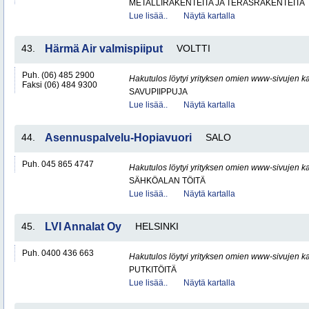
METALLIRAKENTEITA JA TERÄSRAKENTEITA
Lue lisää..
Näytä kartalla
43.
Härmä Air valmispiiput
VOLTTI
Puh. (06) 485 2900
Hakutulos löytyi yrityksen omien www-sivujen ka
Faksi (06) 484 9300
SAVUPIIPPUJA
Lue lisää..
Näytä kartalla
44.
Asennuspalvelu-Hopiavuori
SALO
Puh. 045 865 4747
Hakutulos löytyi yrityksen omien www-sivujen ka
SÄHKÖALAN TÖITÄ
Lue lisää..
Näytä kartalla
45.
LVI Annalat Oy
HELSINKI
Puh. 0400 436 663
Hakutulos löytyi yrityksen omien www-sivujen ka
PUTKITÖITÄ
Lue lisää..
Näytä kartalla