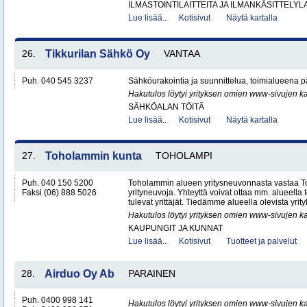
ILMASTOINTILAITTEITA JA ILMANKÄSITTELYLA
Lue lisää..
Kotisivut
Näytä kartalla
26.
Tikkurilan Sähkö Oy
VANTAA
Puh. 040 545 3237
Sähköurakointia ja suunnittelua, toimialueena
Hakutulos löytyi yrityksen omien www-sivujen ka
SÄHKÖALAN TÖITÄ
Lue lisää..
Kotisivut
Näytä kartalla
27.
Toholammin kunta
TOHOLAMPI
Puh. 040 150 5200
Toholammin alueen yritysneuvonnasta vastaa T
Faksi (06) 888 5026
yrityneuvoja. Yhteyttä voivat ottaa mm. alueella to
tulevat yrittäjät. Tiedämme alueella olevista yrityk
Hakutulos löytyi yrityksen omien www-sivujen ka
KAUPUNGIT JA KUNNAT
Lue lisää..
Kotisivut
Tuotteet ja palvelut
28.
Airduo Oy Ab
PARAINEN
Puh. 0400 998 141
Hakutulos löytyi yrityksen omien www-sivujen ka