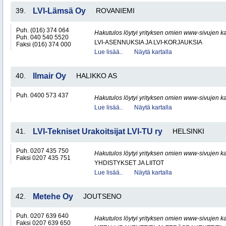
39.
LVI-Lämsä Oy
ROVANIEMI
Puh. (016) 374 064
Hakutulos löytyi yrityksen omien www-sivujen ka
Puh. 040 540 5520
LVI-ASENNUKSIA JA LVI-KORJAUKSIA
Faksi (016) 374 000
Lue lisää..
Näytä kartalla
40.
Ilmair Oy
HALIKKO AS
Puh. 0400 573 437
Hakutulos löytyi yrityksen omien www-sivujen ka
Lue lisää..
Näytä kartalla
41.
LVI-Tekniset Urakoitsijat LVI-TU ry
HELSINKI
Puh. 0207 435 750
Hakutulos löytyi yrityksen omien www-sivujen ka
Faksi 0207 435 751
YHDISTYKSET JA LIITOT
Lue lisää..
Näytä kartalla
42.
Metehe Oy
JOUTSENO
Puh. 0207 639 640
Hakutulos löytyi yrityksen omien www-sivujen ka
Faksi 0207 639 650