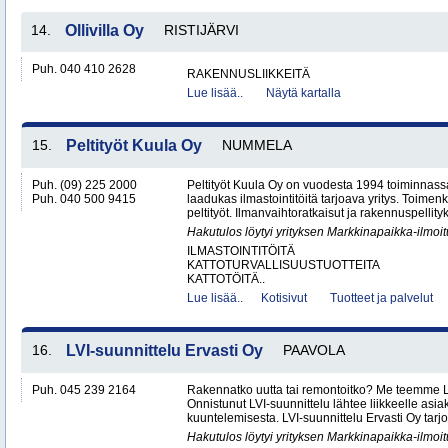
14.
Ollivilla Oy
RISTIJÄRVI
Puh. 040 410 2628
RAKENNUSLIIKKEITÄ
Lue lisää..
Näytä kartalla
15.
Peltityöt Kuula Oy
NUMMELA
Puh. (09) 225 2000
Peltityöt Kuula Oy on vuodesta 1994 toiminnassa
Puh. 040 500 9415
laadukas ilmastointitöitä tarjoava yritys. Toi
peltityöt. Ilmanvaihtoratkaisut ja rakennuspellityk
Hakutulos löytyi yrityksen Markkinapaikka-ilmoi
ILMASTOINTITÖITÄ
KATTOTURVALLISUUSTUOTTEITA
KATTOTÖITÄ..
Lue lisää..
Kotisivut
Tuotteet ja palvelut
16.
LVI-suunnittelu Ervasti Oy
PAAVOLA
Puh. 045 239 2164
Rakennatko uutta tai remontoitko? Me teemme LV
Onnistunut LVI-suunnittelu lähtee liikkeelle asi
kuuntelemisesta. LVI-suunnittelu Ervasti Oy tarj
Hakutulos löytyi yrityksen Markkinapaikka-ilmoi