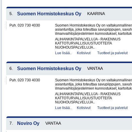
5.
Suomen Hormistokeskus Oy
KAARINA
Puh. 020 730 4030
Suomen Hormistokeskus Oy on valtakunnallinen 
asiantuntija, joka toteuttaa savupiippujen, savu
ilmanvaihtojärjestelmien kunnostukset, kartoituks
ALIHANKINTAPALVELUJA - RAKENNUS
KATTOTURVALLISUUSTUOTTEITA
NUOHOUSPALVELUJA..
Lue lisää..
Kotisivut
Tuotteet ja palvelut
6.
Suomen Hormistokeskus Oy
VANTAA
Puh. 020 730 4030
Suomen Hormistokeskus Oy on valtakunnallinen 
asiantuntija, joka toteuttaa savupiippujen, savu
ilmanvaihtojärjestelmien kunnostukset, kartoituks
ALIHANKINTAPALVELUJA - RAKENNUS
KATTOTURVALLISUUSTUOTTEITA
NUOHOUSPALVELUJA..
Lue lisää..
Kotisivut
Tuotteet ja palvelut
7.
Noviro Oy
VANTAA