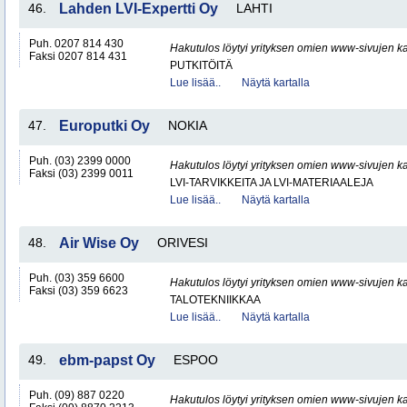
46.
Lahden LVI-Expertti Oy
LAHTI
Puh. 0207 814 430
Hakutulos löytyi yrityksen omien www-sivujen ka
Faksi 0207 814 431
PUTKITÖITÄ
Lue lisää..
Näytä kartalla
47.
Europutki Oy
NOKIA
Puh. (03) 2399 0000
Hakutulos löytyi yrityksen omien www-sivujen ka
Faksi (03) 2399 0011
LVI-TARVIKKEITA JA LVI-MATERIAALEJA
Lue lisää..
Näytä kartalla
48.
Air Wise Oy
ORIVESI
Puh. (03) 359 6600
Hakutulos löytyi yrityksen omien www-sivujen ka
Faksi (03) 359 6623
TALOTEKNIIKKAA
Lue lisää..
Näytä kartalla
49.
ebm-papst Oy
ESPOO
Puh. (09) 887 0220
Hakutulos löytyi yrityksen omien www-sivujen ka