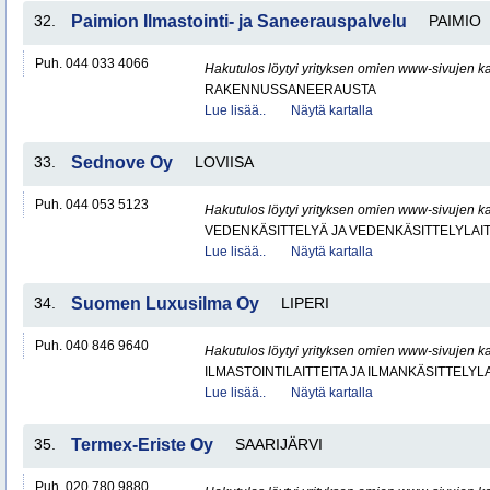
32.
Paimion Ilmastointi- ja Saneerauspalvelu
PAIMIO
Puh. 044 033 4066
Hakutulos löytyi yrityksen omien www-sivujen ka
RAKENNUSSANEERAUSTA
Lue lisää..
Näytä kartalla
33.
Sednove Oy
LOVIISA
Puh. 044 053 5123
Hakutulos löytyi yrityksen omien www-sivujen ka
VEDENKÄSITTELYÄ JA VEDENKÄSITTELYLAIT
Lue lisää..
Näytä kartalla
34.
Suomen Luxusilma Oy
LIPERI
Puh. 040 846 9640
Hakutulos löytyi yrityksen omien www-sivujen ka
ILMASTOINTILAITTEITA JA ILMANKÄSITTELYLA
Lue lisää..
Näytä kartalla
35.
Termex-Eriste Oy
SAARIJÄRVI
Puh. 020 780 9880