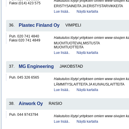
Hakutulos löytyi yrityksen omien www-sivujen ka
Faksi (014) 423 575
ERISTYSAINEITA JA ERISTYSTARVIKKEITA
Lue lisää..
Näytä kartalla
36.
Plastec Finland Oy
VIMPELI
Puh. 020 741 4840
Hakutulos löytyi yrityksen omien www-sivujen ka
Faksi 020 741 4849
MUOVITUOTEVALMISTUSTA
MUOVITUOTTEITA
Lue lisää..
Näytä kartalla
37.
MG Engineering
JAKOBSTAD
Puh. 045 326 6565
Hakutulos löytyi yrityksen omien www-sivujen ka
LÄMMITYSLAITTEITA JA KUIVAUSLAITTEITA
Lue lisää..
Näytä kartalla
38.
Airwork Oy
RAISIO
Puh. 044 9743794
Hakutulos löytyi yrityksen omien www-sivujen ka
Lue lisää..
Näytä kartalla