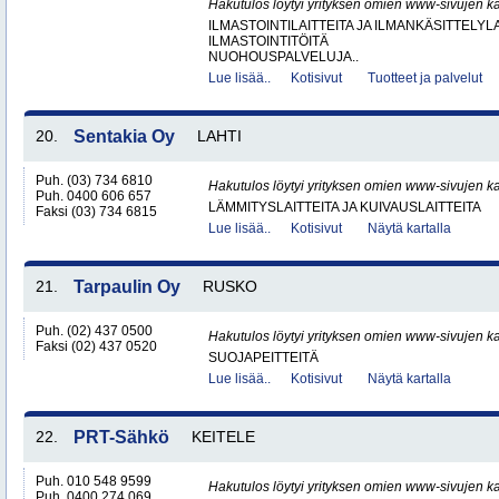
Hakutulos löytyi yrityksen omien www-sivujen ka
ILMASTOINTILAITTEITA JA ILMANKÄSITTELYLA
ILMASTOINTITÖITÄ
NUOHOUSPALVELUJA..
Lue lisää..
Kotisivut
Tuotteet ja palvelut
20.
Sentakia Oy
LAHTI
Puh. (03) 734 6810
Hakutulos löytyi yrityksen omien www-sivujen ka
Puh. 0400 606 657
LÄMMITYSLAITTEITA JA KUIVAUSLAITTEITA
Faksi (03) 734 6815
Lue lisää..
Kotisivut
Näytä kartalla
21.
Tarpaulin Oy
RUSKO
Puh. (02) 437 0500
Hakutulos löytyi yrityksen omien www-sivujen ka
Faksi (02) 437 0520
SUOJAPEITTEITÄ
Lue lisää..
Kotisivut
Näytä kartalla
22.
PRT-Sähkö
KEITELE
Puh. 010 548 9599
Hakutulos löytyi yrityksen omien www-sivujen ka
Puh. 0400 274 069