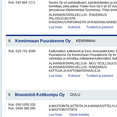
Puh. 045 864 7271
Noviro Oy on palokatkojen, palotiivisteiden ja eri
toimittaja, joka jatkaa Trader-Koo Oy:n yli 20
perustuvaa liiketoimintaa Suomessa. Yritys toimitt
ALIHANKINTAPALVELUJA - RAKENNUS
PALOSUOJAUSTA
RAKENNUSTARVIKKEITA JA RAKENNUSAINEIT
Lue lisää..
Kotisivut
Tuotteet ja palvelut
8.
Keminmaan Puurakenne Oy
KEMINMAA
Puh. 020 743 3590
Kattoristikot, kattotuolit ja Easi-Joist-palkit 
Puurakenne Oy Keminmaan Puurakenne Oy eli 
valmistaa ja toimittaa mittatarkat kattoristikot, katto
ALIHANKINTAPALVELUJA - MUU TEOLLISUUS
ALIHANKINTAPALVELUJA - RAKENNUS
KATTOJA JA KATTOMATERIAALEJA..
Lue lisää..
Kotisivut
Tuotteet ja palvelut
9.
Ilmastointi Kotikumpu Oy
OULU
Puh. 050 5355 335
ILMASTOINTILAITTEITA JA ILMANKÄSITTELYLA
Puh. 0400 586 085
ILMASTOINTITÖITÄ
Lue lisää..
Näytä kartalla