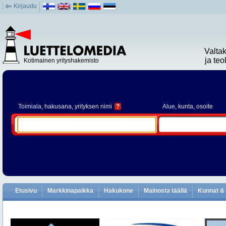
Kirjaudu
Valta
ja te
Kotimainen yrityshakemisto
Toimiala
, hakusana, yrityksen nimi
?
Alue
, kunta, osoite
Etusivu
Markkinapaikka
Hakukone
Mainosta täällä
Kunnat & 