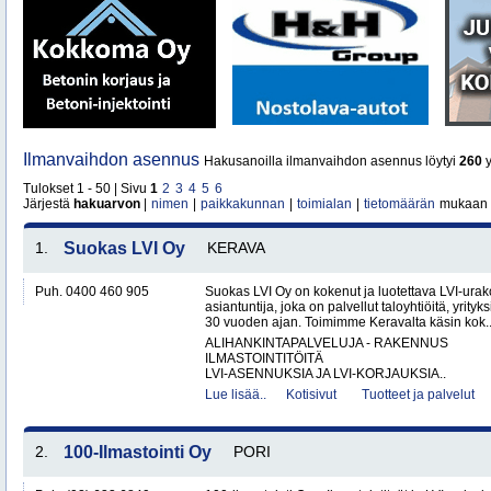
Ilmanvaihdon asennus
Hakusanoilla ilmanvaihdon asennus löytyi
260
y
Tulokset 1 - 50 | Sivu
1
2
3
4
5
6
Järjestä
hakuarvon
|
nimen
|
paikkakunnan
|
toimialan
|
tietomäärän
mukaan
1.
Suokas LVI Oy
KERAVA
Puh. 0400 460 905
Suokas LVI Oy on kokenut ja luotettava LVI-urako
asiantuntija, joka on palvellut taloyhtiöitä, yrityks
30 vuoden ajan. Toimimme Keravalta käsin kok.
ALIHANKINTAPALVELUJA - RAKENNUS
ILMASTOINTITÖITÄ
LVI-ASENNUKSIA JA LVI-KORJAUKSIA..
Lue lisää..
Kotisivut
Tuotteet ja palvelut
2.
100-Ilmastointi Oy
PORI