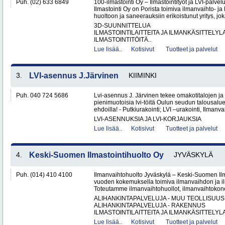
Puh. (02) 633 6849
100-ilmastointi Oy – Ilmastointityöt ja LVI-palvel
Ilmastointi Oy on Porista toimiva ilmanvaihto- ja 
huoltoon ja saneerauksiin erikoistunut yritys, jok
3D-SUUNNITTELUA
ILMASTOINTILAITTEITA JA ILMANKÄSITTELYLA
ILMASTOINTITÖITÄ..
Lue lisää..
Kotisivut
Tuotteet ja palvelut
3.
LVI-asennus J.Järvinen
KIIMINKI
Puh. 040 724 5686
Lvi-asennus J. Järvinen tekee omakotitalojen ja 
pienimuotoisia lvi-töitä Oulun seudun talousalue
ehdoilla! - Putkiurakointi; LVI –urakointi, Ilmanvai
LVI-ASENNUKSIA JA LVI-KORJAUKSIA
Lue lisää..
Kotisivut
Tuotteet ja palvelut
4.
Keski-Suomen Ilmastointihuolto Oy
JYVÄSKYLÄ
Puh. (014) 410 4100
Ilmanvaihtohuolto Jyväskylä – Keski-Suomen Ilma
vuoden kokemuksella toimiva ilmanvaihdon ja ilm
Toteutamme ilmanvaihtohuollot, ilmanvaihtokone
ALIHANKINTAPALVELUJA - MUU TEOLLISUUS
ALIHANKINTAPALVELUJA - RAKENNUS
ILMASTOINTILAITTEITA JA ILMANKÄSITTELYLA
Lue lisää..
Kotisivut
Tuotteet ja palvelut