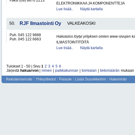
Faksi (09) 8870 2213
ELEKTRONIIKKAA JA KOMPONENTTEJA
Lue lisää..
Näytä kartalla
50.
RJF Ilmastointi Oy
VALKEAKOSKI
Puh. 045 122 9888
Hakutulos löytyi yrityksen omien www-sivujen ka
Puh. 045 122 6663
ILMASTOINTITÖITÄ
Lue lisää..
Näytä kartalla
Tulokset 1 - 50 | Sivu
1
2
3
4
5
6
Järjestä
hakuarvon
|
nimen
|
paikkakunnan
|
toimialan
|
tietomäärän
mukaan
Rekisteriseloste
Yhteystiedot
Palaute
Lisää Suosikkeihin
Hakemisto