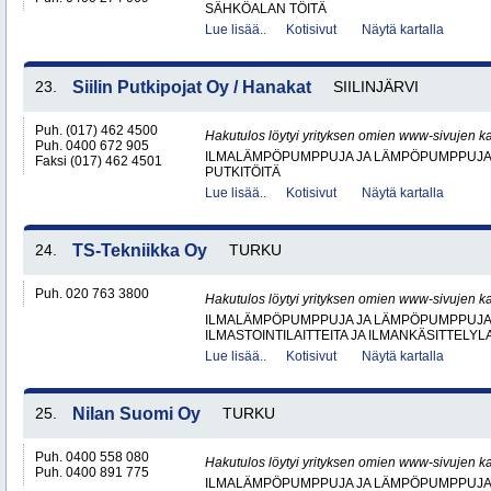
SÄHKÖALAN TÖITÄ
Lue lisää..
Kotisivut
Näytä kartalla
23.
Siilin Putkipojat Oy / Hanakat
SIILINJÄRVI
Puh. (017) 462 4500
Hakutulos löytyi yrityksen omien www-sivujen ka
Puh. 0400 672 905
ILMALÄMPÖPUMPPUJA JA LÄMPÖPUMPPUJ
Faksi (017) 462 4501
PUTKITÖITÄ
Lue lisää..
Kotisivut
Näytä kartalla
24.
TS-Tekniikka Oy
TURKU
Puh. 020 763 3800
Hakutulos löytyi yrityksen omien www-sivujen ka
ILMALÄMPÖPUMPPUJA JA LÄMPÖPUMPPUJ
ILMASTOINTILAITTEITA JA ILMANKÄSITTELYLA
Lue lisää..
Kotisivut
Näytä kartalla
25.
Nilan Suomi Oy
TURKU
Puh. 0400 558 080
Hakutulos löytyi yrityksen omien www-sivujen ka
Puh. 0400 891 775
ILMALÄMPÖPUMPPUJA JA LÄMPÖPUMPPUJ