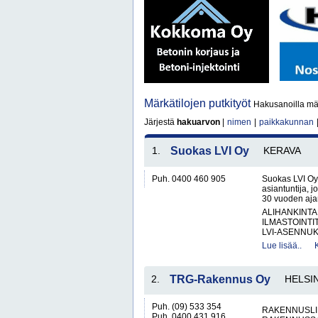
Märkätilojen putkityöt
Hakusanoilla märk
Järjestä
hakuarvon
|
nimen
|
paikkakunnan
1.
Suokas LVI Oy
KERAVA
Puh. 0400 460 905
Suokas LVI Oy 
asiantuntija, jo
30 vuoden aja
ALIHANKINTA
ILMASTOINTI
LVI-ASENNUKS
Lue lisää..
2.
TRG-Rakennus Oy
HELSI
Puh. (09) 533 354
RAKENNUSLI
Puh. 0400 431 916