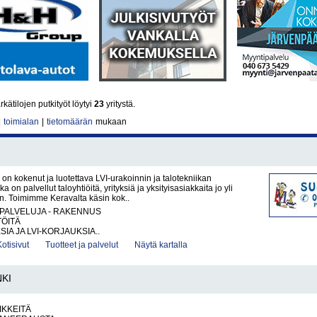
ätilojen putkityöt löytyi
23
yritystä.
|
toimialan
|
tietomäärän
mukaan
on kokenut ja luotettava LVI-urakoinnin ja talotekniikan
ka on palvellut taloyhtiöitä, yrityksiä ja yksityisasiakkaita jo yli
n. Toimimme Keravalta käsin kok..
PALVELUJA - RAKENNUS
TÖITÄ
IA JA LVI-KORJAUKSIA..
Kotisivut
Tuotteet ja palvelut
Näytä kartalla
NKI
IKKEITÄ