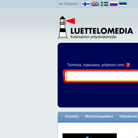
Kirjaudu
Kotimainen yrityshakemisto
Toimiala
, hakusana, yrityksen nimi
?
Etusivu
Markkinapaikka
Hakukone