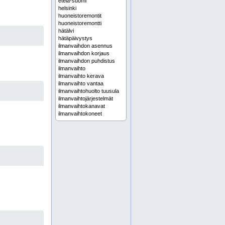
etelä-suomi
helsinki
huoneistoremontit
huoneistoremontti
hätälvi
hätäpäivystys
ilmanvaihdon asennus
ilmanvaihdon korjaus
ilmanvaihdon puhdistus
ilmanvaihto
ilmanvaihto kerava
ilmanvaihto vantaa
ilmanvaihtohuolto tuusula
ilmanvaihtojärjestelmät
ilmanvaihtokanavat
ilmanvaihtokoneet
ilmanvaihtokoneiden huolto
ilmanvaihtopalvelut
ilmanvaihtotyöt
ilmastointiasennukset
ilmastointiasennus
ilmastointihuolto
ilmastointihuolto vantaa
ilmastointikanavien huolto
ilmastointikanavien puhdistus
ilmastointilaitteiden asennus
ilmastointilaitteiden huolto
ilmastointiremontit
ilmastointiremontit porvoo
ilmastointiremontit sipoo