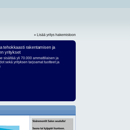
» Lisää yritys hakemistoon
ja tehokkaasti rakentamisen ja
en yritykset
 sisältää yli 70.000 ammattilaisen ja
dot sekä yrityksen tarjoamat tuotteet ja
ä