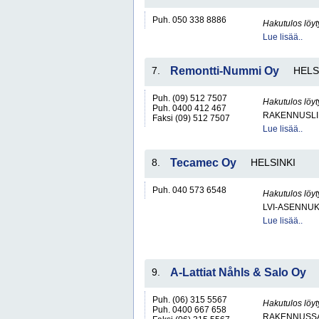
Puh. 050 338 8886
Hakutulos löyt
Lue lisää..
7.
Remontti-Nummi Oy
HELS
Puh. (09) 512 7507
Hakutulos löyt
Puh. 0400 412 467
RAKENNUSLI
Faksi (09) 512 7507
Lue lisää..
8.
Tecamec Oy
HELSINKI
Puh. 040 573 6548
Hakutulos löyt
LVI-ASENNUK
Lue lisää..
9.
A-Lattiat Nåhls & Salo Oy
Puh. (06) 315 5567
Hakutulos löyt
Puh. 0400 667 658
RAKENNUSS