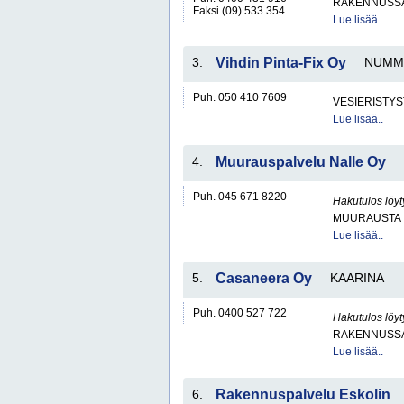
RAKENNUSS
Faksi (09) 533 354
Lue lisää..
3.
Vihdin Pinta-Fix Oy
NUMM
Puh. 050 410 7609
VESIERISTYS
Lue lisää..
4.
Muurauspalvelu Nalle Oy
Puh. 045 671 8220
Hakutulos löyt
MUURAUSTA
Lue lisää..
5.
Casaneera Oy
KAARINA
Puh. 0400 527 722
Hakutulos löyt
RAKENNUSS
Lue lisää..
6.
Rakennuspalvelu Eskolin