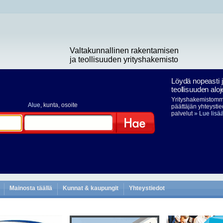
Valtakunnallinen rakentamisen
ja teollisuuden yrityshakemisto
Löydä nopeasti 
teollisuuden aloj
Yrityshakemistomme
Alue
, kunta, osoite
päättäjän yhteystie
palvelut
» Lue lisä
Hae
Mainosta täällä
Kunnat & kaupungit
Yhteystiedot