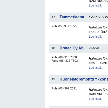
RAKENNUSS
Lue lisää..
17.
Tammerlaatta
SÄÄKSJÄRV
Puh. 050 357 6555
Hakutulos löyt
LAATTATÖITÄ
Lue lisää..
18.
Drytec Oy Ab
VAASA
Puh. (06) 318 7800
Hakutulos löyt
Faksi (06) 318 7803
KOSTEUSMIT
Lue lisää..
19.
Huoneistoremontti Ykkön
Puh. (03) 367 2691
Hakutulos löyt
RAKENNUSS
Lue lisää..