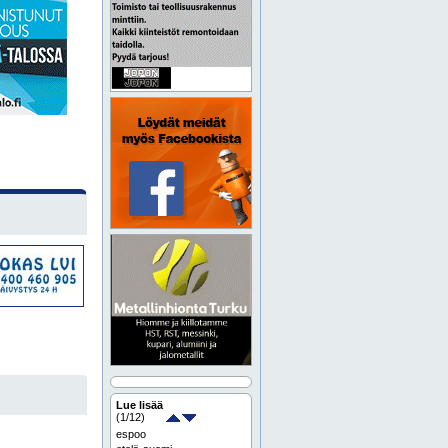
Lue lisää
(
1
/12)
espoo