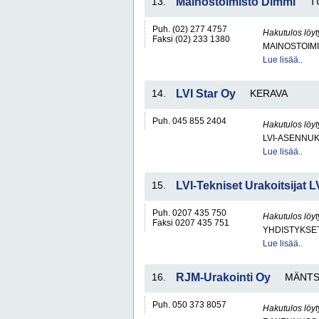
13.
Mainostoimisto Dimmi
T
Puh. (02) 277 4757
Hakutulos löyt
Faksi (02) 233 1380
MAINOSTOIM
Lue lisää..
14.
LVI Star Oy
KERAVA
Puh. 045 855 2404
Hakutulos löyt
LVI-ASENNUK
Lue lisää..
15.
LVI-Tekniset Urakoitsijat L
Puh. 0207 435 750
Hakutulos löyt
Faksi 0207 435 751
YHDISTYKSET 
Lue lisää..
16.
RJM-Urakointi Oy
MÄNTS
Puh. 050 373 8057
Hakutulos löyt