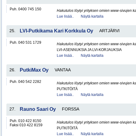
Puh. 0400 745 150
Hakutulos löytyi yrityksen omien www-sivujen ka
Lue lisää..
Näytä kartalla
25.
LVI-Putkikama Kari Korkkula Oy
ARTJÄRVI
Puh. 040 531 1729
Hakutulos löytyi yrityksen omien www-sivujen ka
LVI-ASENNUKSIA JA LVI-KORJAUKSIA
Lue lisää..
Näytä kartalla
26.
PutkiMax Oy
VANTAA
Puh. 040 542 2282
Hakutulos löytyi yrityksen omien www-sivujen ka
PUTKITÖITÄ
Lue lisää..
Näytä kartalla
27.
Rauno Saari Oy
FORSSA
Puh. 010 422 8150
Hakutulos löytyi yrityksen omien www-sivujen ka
Faksi 010 422 8159
PUTKITÖITÄ
Lue lisää..
Näytä kartalla