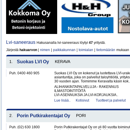
Lvi-saneeraus
Hakusanalla lvi-saneeraus löytyi
47
yritystä.
Järjestä
hakuarvon
|
nimen
|
paikkakunnan
|
toimialan
|
tietomäärän
mukaan
1.
Suokas LVI Oy
KERAVA
Puh. 0400 460 905
Suokas LVI Oy on kokenut ja luotettava LVI-urako
asiantuntija, joka on palvellut taloyhtiöitä, yrityks
30 vuoden ajan. Toimimme Keravalta käsin kok.
ALIHANKINTAPALVELUJA - RAKENNUS
ILMASTOINTITÖITÄ
LVI-ASENNUKSIA JA LVI-KORJAUKSIA..
Lue lisää..
Kotisivut
Tuotteet ja palvelut
2.
Porin Putkirakentajat Oy
PORI
Puh. (02) 630 1800
Porin Putkirakentajat Oy on yli 80 vuotta toiminut