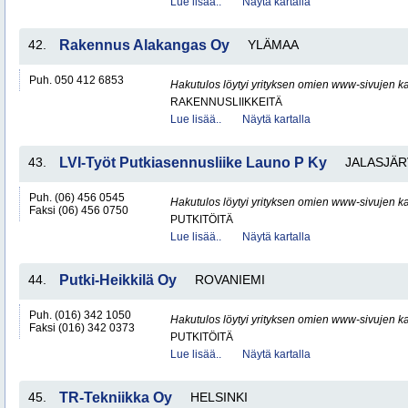
Lue lisää..
Näytä kartalla
42.
Rakennus Alakangas Oy
YLÄMAA
Puh. 050 412 6853
Hakutulos löytyi yrityksen omien www-sivujen ka
RAKENNUSLIIKKEITÄ
Lue lisää..
Näytä kartalla
43.
LVI-Työt Putkiasennusliike Launo P Ky
JALASJÄR
Puh. (06) 456 0545
Hakutulos löytyi yrityksen omien www-sivujen ka
Faksi (06) 456 0750
PUTKITÖITÄ
Lue lisää..
Näytä kartalla
44.
Putki-Heikkilä Oy
ROVANIEMI
Puh. (016) 342 1050
Hakutulos löytyi yrityksen omien www-sivujen ka
Faksi (016) 342 0373
PUTKITÖITÄ
Lue lisää..
Näytä kartalla
45.
TR-Tekniikka Oy
HELSINKI