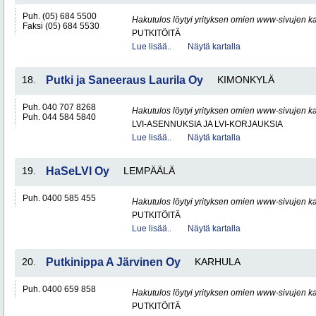
Puh. (05) 684 5500
Hakutulos löytyi yrityksen omien www-sivujen ka
Faksi (05) 684 5530
PUTKITÖITÄ
Lue lisää..
Näytä kartalla
18.
Putki ja Saneeraus Laurila Oy
KIMONKYLÄ
Puh. 040 707 8268
Hakutulos löytyi yrityksen omien www-sivujen ka
Puh. 044 584 5840
LVI-ASENNUKSIA JA LVI-KORJAUKSIA
Lue lisää..
Näytä kartalla
19.
HaSeLVI Oy
LEMPÄÄLÄ
Puh. 0400 585 455
Hakutulos löytyi yrityksen omien www-sivujen ka
PUTKITÖITÄ
Lue lisää..
Näytä kartalla
20.
Putkinippa A Järvinen Oy
KARHULA
Puh. 0400 659 858
Hakutulos löytyi yrityksen omien www-sivujen ka
PUTKITÖITÄ