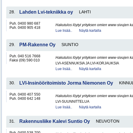
28.
Lahden Lvi-tekniikka oy
LAHTI
Puh. 0400 980 687
Hakutulos löytyi yrityksen omien www-sivujen ka
Puh. 0400 905 418
Lue lisää..
Näytä kartalla
29.
PM-Rakenne Oy
SIUNTIO
Puh. 040 516 7668
Hakutulos löytyi yrityksen omien www-sivujen ka
Faksi (09) 590 010
LVI-ASENNUKSIA JA LVI-KORJAUKSIA
Lue lisää..
Näytä kartalla
30.
LVI-Insinööritoimisto Jorma Niemonen Oy
KINNU
Puh. 0400 407 550
Hakutulos löytyi yrityksen omien www-sivujen ka
Puh. 0400 642 148
LVI-SUUNNITTELUA
Lue lisää..
Näytä kartalla
31.
Rakennusliike Kalevi Suntio Oy
NEUVOTON
Puh. 0400 538 700