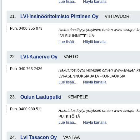
Lue lisää..
Näytä kartalla
21.
LVI-Insinööritoimisto Pirttinen Oy
VIHTAVUORI
Puh. 0400 355 073
Hakutulos löytyi yrityksen omien www-sivujen ka
LVI-SUUNNITTELUA
Lue lisää..
Näytä kartalla
22.
LVI-Kanervo Oy
VAHTO
Puh. 040 763 2426
Hakutulos löytyi yrityksen omien www-sivujen ka
LVI-ASENNUKSIA JA LVI-KORJAUKSIA
Lue lisää..
Näytä kartalla
23.
Oulun Laatuputki
KEMPELE
Puh. 0400 980 511
Hakutulos löytyi yrityksen omien www-sivujen ka
PUTKITÖITÄ
Lue lisää..
Näytä kartalla
24.
Lvi Tasacon Oy
VANTAA