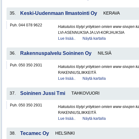
35.
Keski-Uudenmaan Ilmastointi Oy
KERAVA
Puh. 044 078 9622
Hakutulos löytyi yrityksen omien www-sivujen ka
LVI-ASENNUKSIA JA LVI-KORJAUKSIA
Lue lisää..
Näytä kartalla
36.
Rakennuspalvelu Soininen Oy
NILSIÄ
Puh. 050 350 2931
Hakutulos löytyi yrityksen omien www-sivujen ka
RAKENNUSLIIKKEITÄ
Lue lisää..
Näytä kartalla
37.
Soininen Jussi Tmi
TAHKOVUORI
Puh. 050 350 2931
Hakutulos löytyi yrityksen omien www-sivujen ka
RAKENNUSLIIKKEITÄ
Lue lisää..
Näytä kartalla
38.
Tecamec Oy
HELSINKI