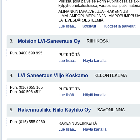
Porissa, joka palvelee Porin Putkitalossa asiakka
kylpyhuonekalusteissa, varaosissa, putkimateria
ALIHANKINTAPALVELUJA - RAKENNUS
ILMALÄMPÖPUMPPUJA JA LÄMPÖPUMPPUJ
JÄTEVESIJÄRJESTELMIÄ..
Lue lisää..
Kotisivut
Tuotteet ja palvelut
3.
Moision LVI-Saneeraus Oy
RIIHIKOSKI
Puh. 0400 699 995
PUTKITÖITÄ
Lue lisää..
Näytä kartalla
4.
LVI-Saneeraus Viljo Koskamo
KELONTEKEMÄ
Puh. (016) 655 165
PUTKITÖITÄ
Puh. 040 506 4511
Lue lisää..
Näytä kartalla
5.
Rakennusliike Niilo Käyhkö Oy
SAVONLINNA
Puh. (015) 555 0260
RAKENNUSLIIKKEITÄ
Lue lisää..
Näytä kartalla