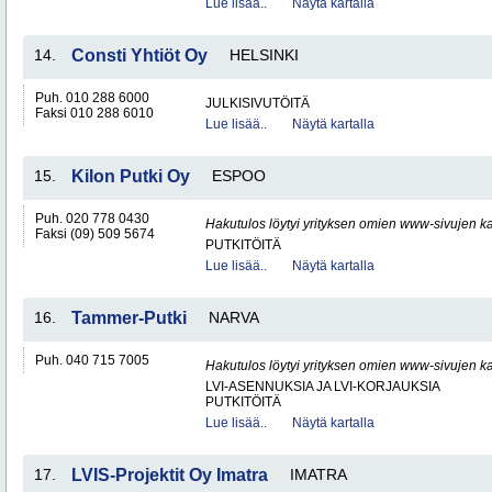
Lue lisää..
Näytä kartalla
14.
Consti Yhtiöt Oy
HELSINKI
Puh. 010 288 6000
JULKISIVUTÖITÄ
Faksi 010 288 6010
Lue lisää..
Näytä kartalla
15.
Kilon Putki Oy
ESPOO
Puh. 020 778 0430
Hakutulos löytyi yrityksen omien www-sivujen ka
Faksi (09) 509 5674
PUTKITÖITÄ
Lue lisää..
Näytä kartalla
16.
Tammer-Putki
NARVA
Puh. 040 715 7005
Hakutulos löytyi yrityksen omien www-sivujen ka
LVI-ASENNUKSIA JA LVI-KORJAUKSIA
PUTKITÖITÄ
Lue lisää..
Näytä kartalla
17.
LVIS-Projektit Oy Imatra
IMATRA