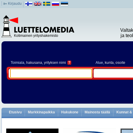
Kirjaudu
Valta
ja te
Kotimainen yrityshakemisto
Toimiala
, hakusana, yrityksen nimi
?
Alue
, kunta, osoite
Etusivu
Markkinapaikka
Hakukone
Mainosta täällä
Kunnat & 