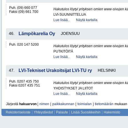
Puh. (09) 660 077
Hakutulos löytyi yrityksen omien www-sivujen ka
Faksi (09) 661 700
LVI-SUUNNITTELUA
Lue lisää..
Näytä kartalla
46.
Lämpökarelia Oy
JOENSUU
Puh. 020 147 5200
Hakutulos löytyi yrityksen omien www-sivujen ka
PUTKITÖITÄ
Lue lisää..
Näytä kartalla
47.
LVI-Tekniset Urakoitsijat LVI-TU ry
HELSINKI
Puh. 0207 435 750
Hakutulos löytyi yrityksen omien www-sivujen ka
Faksi 0207 435 751
YHDISTYKSET JA LIITOT
Lue lisää..
Näytä kartalla
Järjestä
hakuarvon
|
nimen
|
paikkakunnan
|
toimialan
|
tietomäärän
mukaan
Rekisteriseloste
Yhteystiedot
Palaute
Lisää Suosikkeihin
Hakemisto