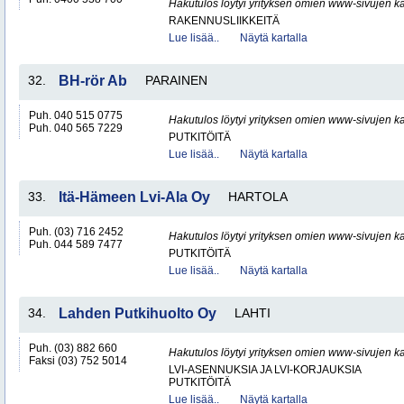
Hakutulos löytyi yrityksen omien www-sivujen ka
RAKENNUSLIIKKEITÄ
Lue lisää..
Näytä kartalla
32.
BH-rör Ab
PARAINEN
Puh. 040 515 0775
Hakutulos löytyi yrityksen omien www-sivujen ka
Puh. 040 565 7229
PUTKITÖITÄ
Lue lisää..
Näytä kartalla
33.
Itä-Hämeen Lvi-Ala Oy
HARTOLA
Puh. (03) 716 2452
Hakutulos löytyi yrityksen omien www-sivujen ka
Puh. 044 589 7477
PUTKITÖITÄ
Lue lisää..
Näytä kartalla
34.
Lahden Putkihuolto Oy
LAHTI
Puh. (03) 882 660
Hakutulos löytyi yrityksen omien www-sivujen ka
Faksi (03) 752 5014
LVI-ASENNUKSIA JA LVI-KORJAUKSIA
PUTKITÖITÄ
Lue lisää..
Näytä kartalla