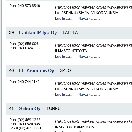
Puh. 040 573 6548
Hakutulos löytyi yrityksen omien www-sivujen ka
LVI-ASENNUKSIA JA LVI-KORJAUKSIA
Lue lisää..
Näytä kartalla
39.
Laitilan IP-työ Oy
LAITILA
Puh. (02) 856 006
Hakutulos löytyi yrityksen omien www-sivujen ka
Puh. 0400 324 113
ILMASTOINTITÖITÄ
Lue lisää..
Näytä kartalla
40.
LL-Asennus Oy
SALO
Puh. 040 744 1143
Hakutulos löytyi yrityksen omien www-sivujen ka
LVI-ASENNUKSIA JA LVI-KORJAUKSIA
Lue lisää..
Näytä kartalla
41.
Siikon Oy
TURKU
Puh. (02) 469 1222
Hakutulos löytyi yrityksen omien www-sivujen ka
Puh. 0400 520 835
INSINÖÖRITOIMISTOJA
Faksi (02) 469 1221