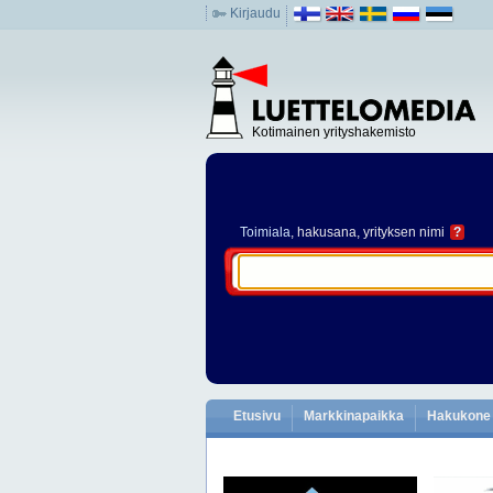
Kirjaudu
Kotimainen yrityshakemisto
Toimiala
, hakusana, yrityksen nimi
?
Etusivu
Markkinapaikka
Hakukone