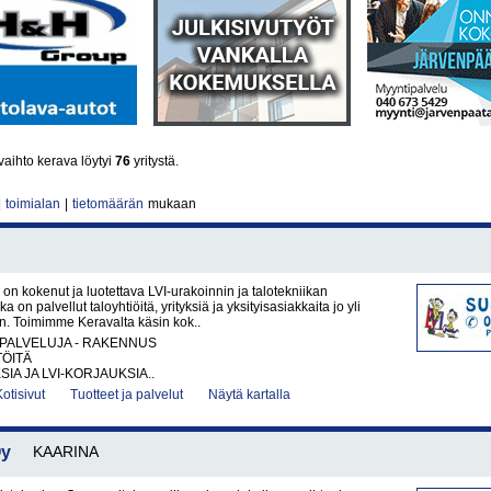
aihto kerava löytyi
76
yritystä.
|
toimialan
|
tietomäärän
mukaan
on kokenut ja luotettava LVI-urakoinnin ja talotekniikan
ka on palvellut taloyhtiöitä, yrityksiä ja yksityisasiakkaita jo yli
n. Toimimme Keravalta käsin kok..
PALVELUJA - RAKENNUS
TÖITÄ
IA JA LVI-KORJAUKSIA..
Kotisivut
Tuotteet ja palvelut
Näytä kartalla
Oy
KAARINA