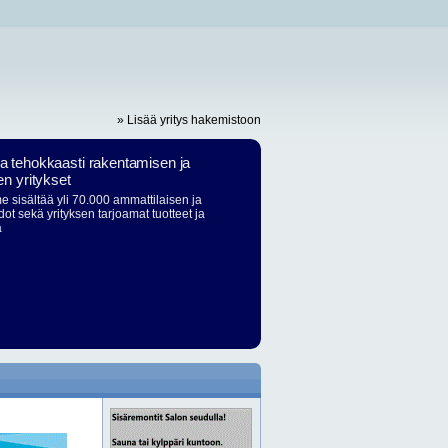
» Lisää yritys hakemistoon
ja tehokkaasti rakentamisen ja
en yritykset
 sisältää yli 70.000 ammattilaisen ja
dot sekä yrityksen tarjoamat tuotteet ja
ä