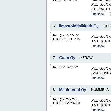
Puh. 040 545 3237
Sähköurakoint
Hakutulos löyt
SÄHKÖALAN 
Lue lisää..
6.
Ilmastointinikkarit Oy
HEL
Puh. (09) 774 5440
Hakutulos löyt
Faksi (09) 701 7470
ILMASTOINTI
Lue lisää..
7.
Caire Oy
KERAVA
Puh. 050 576 6501
Hakutulos löyt
LVI-ASENNUK
Lue lisää..
8.
Mastervent Oy
NUMMELA
Puh. (09) 222 2255
Hakutulos löyt
Faksi (09) 225 5225
ILMASTOINTIL
Lue lisää..