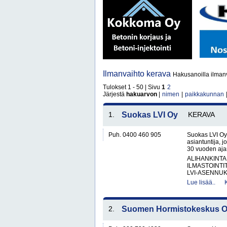
Ilmanvaihto kerava
Hakusanoilla ilmanv
Tulokset 1 - 50 | Sivu
1
2
Järjestä
hakuarvon
|
nimen
|
paikkakunnan
1.
Suokas LVI Oy
KERAVA
Puh. 0400 460 905
Suokas LVI Oy 
asiantuntija, jo
30 vuoden aja
ALIHANKINTA
ILMASTOINTI
LVI-ASENNUKS
Lue lisää..
2.
Suomen Hormistokeskus 