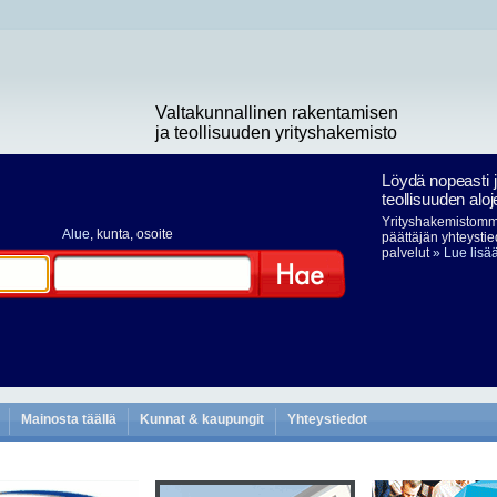
Valtakunnallinen rakentamisen
ja teollisuuden yrityshakemisto
Löydä nopeasti 
teollisuuden aloj
Yrityshakemistomme
Alue
, kunta, osoite
päättäjän yhteystie
palvelut
» Lue lisä
Hae
Mainosta täällä
Kunnat & kaupungit
Yhteystiedot