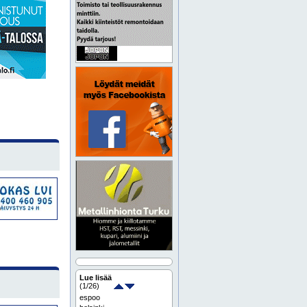
Lue lisää
(
1
/26)
espoo