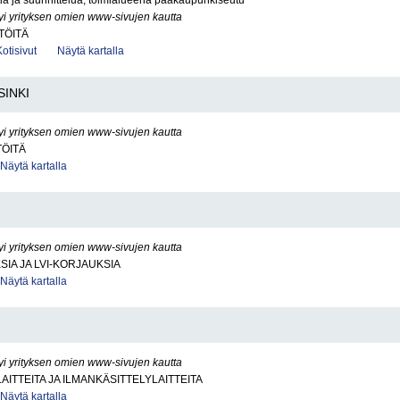
ia ja suunnittelua, toimialueena pääkaupunkiseutu
yi yrityksen omien www-sivujen kautta
TÖITÄ
Kotisivut
Näytä kartalla
SINKI
yi yrityksen omien www-sivujen kautta
TÖITÄ
Näytä kartalla
yi yrityksen omien www-sivujen kautta
SIA JA LVI-KORJAUKSIA
Näytä kartalla
yi yrityksen omien www-sivujen kautta
AITTEITA JA ILMANKÄSITTELYLAITTEITA
Näytä kartalla