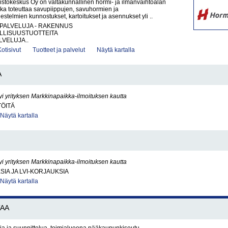
tokeskus Oy on valtakunnallinen hormi- ja ilmanvaihtoalan
joka toteuttaa savupiippujen, savuhormien ja
estelmien kunnostukset, kartoitukset ja asennukset yli ..
PALVELUJA - RAKENNUS
LLISUUSTUOTTEITA
VELUJA..
Kotisivut
Tuotteet ja palvelut
Näytä kartalla
A
yi yrityksen Markkinapaikka-ilmoituksen kautta
TÖITÄ
Näytä kartalla
yi yrityksen Markkinapaikka-ilmoituksen kautta
SIA JA LVI-KORJAUKSIA
Näytä kartalla
TAA