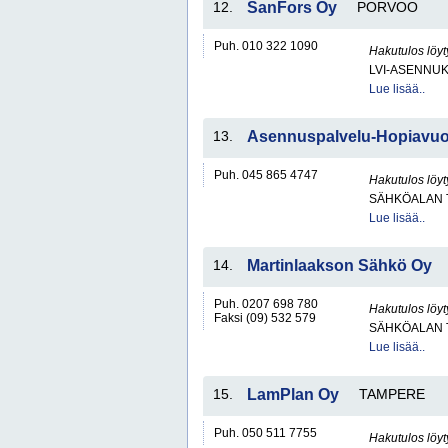
12.
SanFors Oy
PORVOO
Puh. 010 322 1090
Hakutulos löyt
LVI-ASENNUK
Lue lisää..
13.
Asennuspalvelu-Hopiavuo
Puh. 045 865 4747
Hakutulos löyt
SÄHKÖALAN 
Lue lisää..
14.
Martinlaakson Sähkö Oy
Puh. 0207 698 780
Hakutulos löyt
Faksi (09) 532 579
SÄHKÖALAN 
Lue lisää..
15.
LamPlan Oy
TAMPERE
Puh. 050 511 7755
Hakutulos löyt