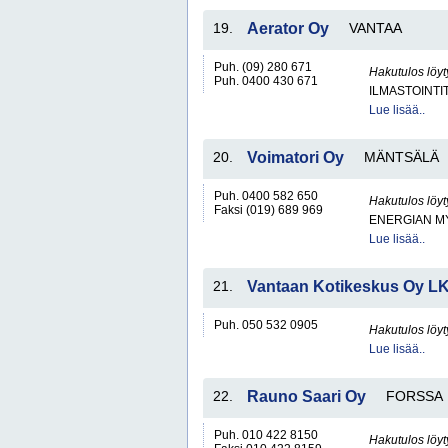
19.
Aerator Oy
VANTAA
Puh. (09) 280 671
Hakutulos löyt
Puh. 0400 430 671
ILMASTOINTI
Lue lisää..
20.
Voimatori Oy
MÄNTSÄLÄ
Puh. 0400 582 650
Hakutulos löyt
Faksi (019) 689 969
ENERGIAN MY
Lue lisää..
21.
Vantaan Kotikeskus Oy L
Puh. 050 532 0905
Hakutulos löyt
Lue lisää..
22.
Rauno Saari Oy
FORSSA
Puh. 010 422 8150
Hakutulos löyt