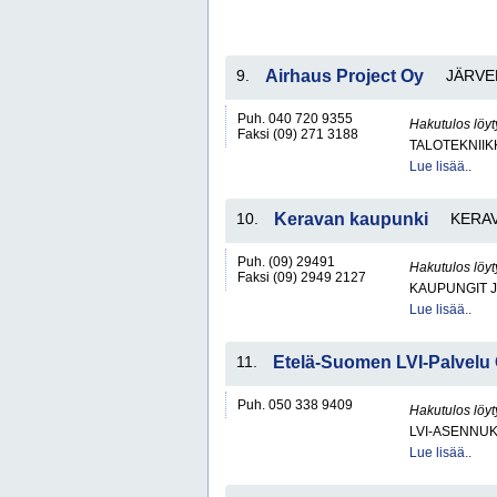
9.
Airhaus Project Oy
JÄRVE
Puh. 040 720 9355
Hakutulos löyt
Faksi (09) 271 3188
TALOTEKNIIK
Lue lisää..
10.
Keravan kaupunki
KERA
Puh. (09) 29491
Hakutulos löyt
Faksi (09) 2949 2127
KAUPUNGIT 
Lue lisää..
11.
Etelä-Suomen LVI-Palvelu
Puh. 050 338 9409
Hakutulos löyt
LVI-ASENNUK
Lue lisää..