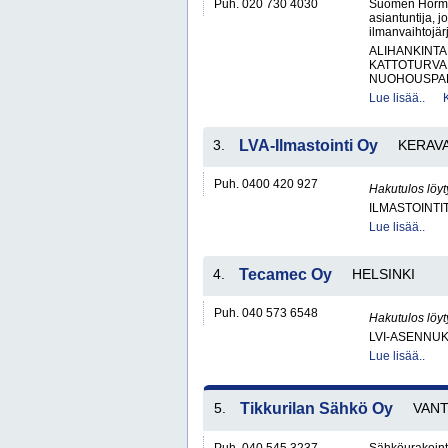
Puh. 020 730 4030
Suomen Hormis
asiantuntija, 
ilmanvaihtojärj
ALIHANKINTA
KATTOTURVA
NUOHOUSPAL
Lue lisää..
3.
LVA-Ilmastointi Oy
KERAV
Puh. 0400 420 927
Hakutulos löyt
ILMASTOINTI
Lue lisää..
4.
Tecamec Oy
HELSINKI
Puh. 040 573 6548
Hakutulos löyt
LVI-ASENNUK
Lue lisää..
5.
Tikkurilan Sähkö Oy
VAN