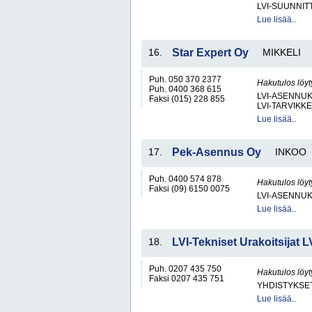
LVI-SUUNNIT
Lue lisää..
16.
Star Expert Oy
MIKKELI
Puh. 050 370 2377
Hakutulos löyt
Puh. 0400 368 615
LVI-ASENNUK
Faksi (015) 228 855
LVI-TARVIKKE
Lue lisää..
17.
Pek-Asennus Oy
INKOO
Puh. 0400 574 878
Hakutulos löyt
Faksi (09) 6150 0075
LVI-ASENNUK
Lue lisää..
18.
LVI-Tekniset Urakoitsijat L
Puh. 0207 435 750
Hakutulos löyt
Faksi 0207 435 751
YHDISTYKSET 
Lue lisää..