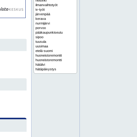
helsinki
ilmanvaihtotyöt
iv-työt
järvenpää
kerava
nurmijärvi
porvoo
pääkaupunkiseutu
sipoo
tuusula
uusimaa
etelä-suomi
huoneistoremontit
huoneistoremontti
hätälvi
hätäpäivystys
ilmanvaihdon asennus
ilmanvaihdon korjaus
ilmanvaihdon puhdistus
ilmanvaihto
ilmanvaihto kerava
ilmanvaihto vantaa
ilmanvaihtohuolto tuusula
ilmanvaihtojärjestelmät
ilmanvaihtokanavat
ilmanvaihtokoneet
ilmanvaihtokoneiden huolto
ilmanvaihtopalvelut
ilmastointiasennukset
ilmastointiasennus