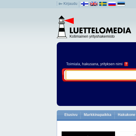
Kirjaudu
Kotimainen yrityshakemisto
Toimiala
, hakusana, yrityksen nimi
?
Etusivu
Markkinapaikka
Hakukone