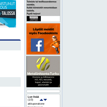
Lue lisää
(
1
/3)
akkuporakone