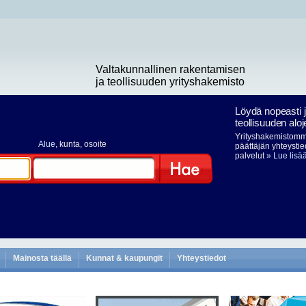
Valtakunnallinen rakentamisen
ja teollisuuden yrityshakemisto
Löydä nopeasti 
teollisuuden aloj
Yrityshakemistomme
Alue
, kunta, osoite
päättäjän yhteystie
palvelut
» Lue lisä
Hae
Mainosta täällä
Kunnat & kaupungit
Yhteystiedot