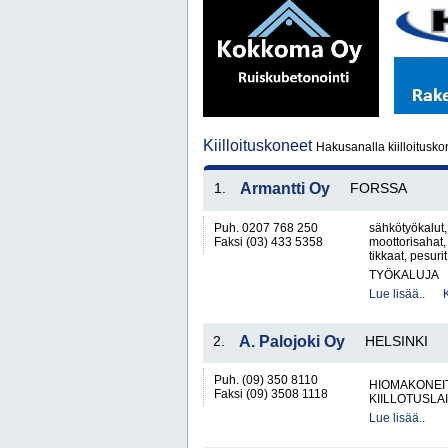
Kiilloituskoneet
Hakusanalla kiilloitusko
1.
Armantti Oy
FORSSA
Puh. 0207 768 250
sähkötyökalut,
Faksi (03) 433 5358
moottorisahat, 
tikkaat, pesurit
TYÖKALUJA
Lue lisää..
2.
A. Palojoki Oy
HELSINKI
Puh. (09) 350 8110
HIOMAKONEIT
Faksi (09) 3508 1118
KIILLOTUSLAI
Lue lisää..