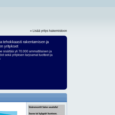
» Lisää yritys hakemistoon
ja tehokkaasti rakentamisen ja
en yritykset
 sisältää yli 70.000 ammattilaisen ja
dot sekä yrityksen tarjoamat tuotteet ja
ä