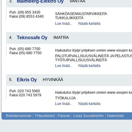
3.
Malmberg-Elektro Oy
VANTAA
Puh. (09) 855 3430
SÄHKÖASENNUSTARVIKKEITA
Faksi (09) 8553 4340
TUKKULIIKKEITÄ
Lue lisää..
Näytä kartalla
4.
Teknosafe Oy
IMATRA
Puh. (05) 680 7700
Hakutulos löytyi yrityksen omien www-sivujen ka
Faksi (05) 680 7750
PALOTURVALLISUUSVÄLINEITÄ JA PELASTU
TYÖTURVALLISUUSVÄLINEITÄ
Lue lisää..
Näytä kartalla
5.
Elkris Oy
HYVINKÄÄ
Puh. 020 743 5960
Hakutulos löytyi yrityksen omien www-sivujen ka
Faksi 020 743 5979
TYÖKALUJA
Lue lisää..
Näytä kartalla
Rekisteriseloste
Yhteystiedot
Palaute
Lisää Suosikkeihin
Hakemisto