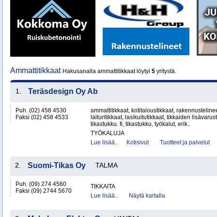
Ammattitikkaat
Hakusanalla ammattitikkaat löytyi
5
yritystä.
1.
Teräsdesign Oy Ab
Puh. (02) 458 4530
ammattitikkaat, kotitaloustikkaat, rakennustelineet
Faksi (02) 458 4533
laituritikkaat, lasikuitutikkaat, tikkaiden lisävarus
tikastukku. fi, tikastukku, työkalut, erik..
TYÖKALUJA
Lue lisää..
Kotisivut
Tuotteet ja palvelut
2.
Suomi-Tikas Oy
TALMA
Puh. (09) 274 4560
TIKKAITA
Faksi (09) 2744 5670
Lue lisää..
Näytä kartalla