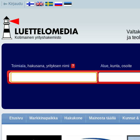
Kirjaudu
Valta
ja te
Kotimainen yrityshakemisto
Toimiala
, hakusana, yrityksen nimi
?
Alue
, kunta, osoite
Etusivu
Markkinapaikka
Hakukone
Mainosta täällä
Kunnat & 