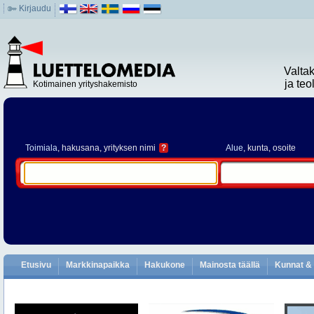
Kirjaudu
Valta
ja te
Kotimainen yrityshakemisto
Toimiala
, hakusana, yrityksen nimi
?
Alue
, kunta, osoite
Etusivu
Markkinapaikka
Hakukone
Mainosta täällä
Kunnat & 