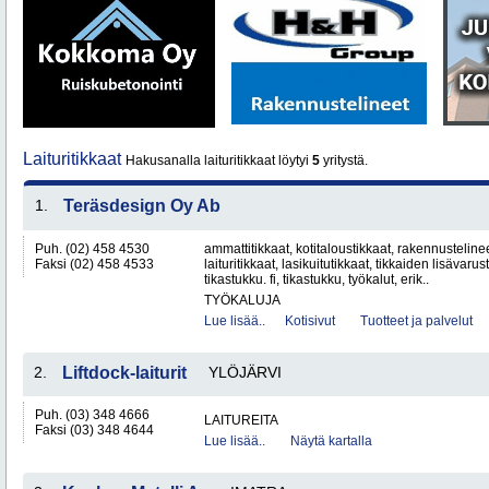
Laituritikkaat
Hakusanalla laituritikkaat löytyi
5
yritystä.
1.
Teräsdesign Oy Ab
Puh. (02) 458 4530
ammattitikkaat, kotitaloustikkaat, rakennustelineet
Faksi (02) 458 4533
laituritikkaat, lasikuitutikkaat, tikkaiden lisävarus
tikastukku. fi, tikastukku, työkalut, erik..
TYÖKALUJA
Lue lisää..
Kotisivut
Tuotteet ja palvelut
2.
Liftdock-laiturit
YLÖJÄRVI
Puh. (03) 348 4666
LAITUREITA
Faksi (03) 348 4644
Lue lisää..
Näytä kartalla