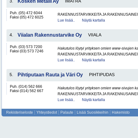
3.
Kosken Metalli Ay
IMATRA
Puh. (05) 472 6044
RAKENNUSTARVIKKEITA JA RAKENNUSAINEI
Faksi (05) 472 6025
Lue lisää..
Näytä kartalla
4.
Viialan Rakennustarvike Oy
VIIALA
Puh. (03) 573 7200
Hakutulos löytyi yrityksen omien www-sivujen ka
Faksi (03) 573 7246
RAKENNUSTARVIKKEITA JA RAKENNUSAINEI
Lue lisää..
Näytä kartalla
5.
Pihtiputaan Rauta ja Väri Oy
PIHTIPUDAS
Puh. (014) 562 666
Hakutulos löytyi yrityksen omien www-sivujen ka
Faksi (014) 562 667
RAKENNUSTARVIKKEITA JA RAKENNUSAINEI
Lue lisää..
Näytä kartalla
Rekisteriseloste
Yhteystiedot
Palaute
Lisää Suosikkeihin
Hakemisto