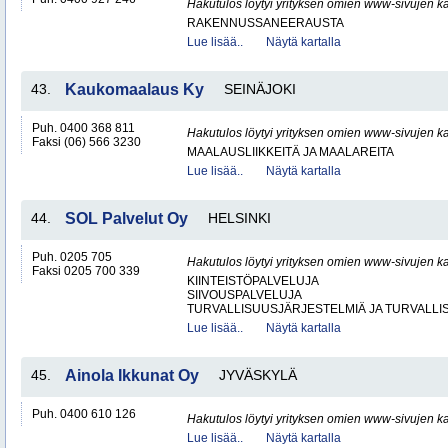
Hakutulos löytyi yrityksen omien www-sivujen ka
RAKENNUSSANEERAUSTA
Lue lisää..
Näytä kartalla
43.
Kaukomaalaus Ky
SEINÄJOKI
Puh. 0400 368 811
Hakutulos löytyi yrityksen omien www-sivujen ka
Faksi (06) 566 3230
MAALAUSLIIKKEITÄ JA MAALAREITA
Lue lisää..
Näytä kartalla
44.
SOL Palvelut Oy
HELSINKI
Puh. 0205 705
Hakutulos löytyi yrityksen omien www-sivujen ka
Faksi 0205 700 339
KIINTEISTÖPALVELUJA
SIIVOUSPALVELUJA
TURVALLISUUSJÄRJESTELMIÄ JA TURVALL
Lue lisää..
Näytä kartalla
45.
Ainola Ikkunat Oy
JYVÄSKYLÄ
Puh. 0400 610 126
Hakutulos löytyi yrityksen omien www-sivujen ka
Lue lisää..
Näytä kartalla