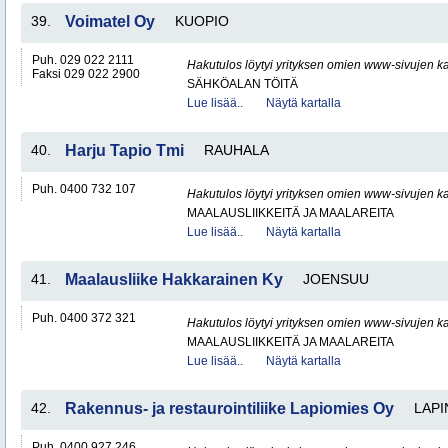
39.
Voimatel Oy
KUOPIO
Puh. 029 022 2111
Hakutulos löytyi yrityksen omien www-sivujen ka
Faksi 029 022 2900
SÄHKÖALAN TÖITÄ
Lue lisää..
Näytä kartalla
40.
Harju Tapio Tmi
RAUHALA
Puh. 0400 732 107
Hakutulos löytyi yrityksen omien www-sivujen ka
MAALAUSLIIKKEITÄ JA MAALAREITA
Lue lisää..
Näytä kartalla
41.
Maalausliike Hakkarainen Ky
JOENSUU
Puh. 0400 372 321
Hakutulos löytyi yrityksen omien www-sivujen ka
MAALAUSLIIKKEITÄ JA MAALAREITA
Lue lisää..
Näytä kartalla
42.
Rakennus- ja restaurointiliike Lapiomies Oy
LAPI
Puh. 0400 927 246