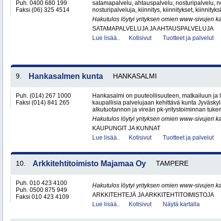
Puh. 0400 680 199
satamapalvelu, ahtauspalvelu, nosturipalvelu, no
Faksi (06) 325 4514
nosturipalveluja, kiinnitys, kiinnitykset, kiinnityk
Hakutulos löytyi yrityksen omien www-sivujen ka
SATAMAPALVELUJA JA AHTAUSPALVELUJA
Lue lisää..
Kotisivut
Tuotteet ja palvelut
9.
Hankasalmen kunta
HANKASALMI
Puh. (014) 267 1000
Hankasalmi on puuteollisuuteen, matkailuun ja
Faksi (014) 841 265
kaupallisia palvelujaan kehittävä kunta Jyväsky
alkutuotannon ja vireän pk-yritystoiminnan tukem
Hakutulos löytyi yrityksen omien www-sivujen ka
KAUPUNGIT JA KUNNAT
Lue lisää..
Kotisivut
Tuotteet ja palvelut
10.
Arkkitehtitoimisto Majamaa Oy
TAMPERE
Puh. 010 423 4100
Hakutulos löytyi yrityksen omien www-sivujen ka
Puh. 0500 875 949
ARKKITEHTEJÄ JA ARKKITEHTITOIMISTOJA
Faksi 010 423 4109
Lue lisää..
Kotisivut
Näytä kartalla