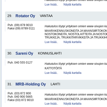
Hakutulos löytyi yrityksen omien www-sivujen ka
Lue lisää..
Näytä kartalla
29.
Rotator Oy
VANTAA
Puh. (09) 878 9010
Hakutulos löytyi yrityksen omien www-sivujen ka
Faksi (09) 8789 0111
MAARAKENNUSKONEITA JA MAANSIIRTOKONE
NOSTOKONEITA, NOSTOLAITTEITA JA NOST
TRUKKEJA, TRUKKITARVIKKEITA JA TRUKKI
Lue lisää..
Näytä kartalla
30.
Sareni Oy
KONNUSLAHTI
Puh. 040 555 0127
Hakutulos löytyi yrityksen omien www-sivujen ka
KATTOTÖITÄ
Lue lisää..
Näytä kartalla
31.
MRB-Holding Oy
LAHTI
Puh. (03) 872 800
Hakutulos löytyi yrityksen omien www-sivujen ka
Puh. 040 900 5665
MAARAKENNUSKONEITA JA MAANSIIRTOKONE
Faksi (03) 872 8010
Lue lisää..
Näytä kartalla