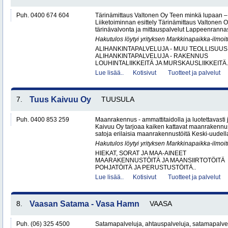
Puh. 0400 674 604
Tärinämittaus Valtonen Oy Teen minkä lupaan
Liiketoiminnan esittely Tärinämittaus Valtonen O
tärinävalvonta ja mittauspalvelut Lappeenrann
Hakutulos löytyi yrityksen Markkinapaikka-ilmoi
ALIHANKINTAPALVELUJA - MUU TEOLLISUUS
ALIHANKINTAPALVELUJA - RAKENNUS
LOUHINTALIIKKEITÄ JA MURSKAUSLIIKKEITÄ.
Lue lisää..
Kotisivut
Tuotteet ja palvelut
7.
Tuus Kaivuu Oy
TUUSULA
Puh. 0400 853 259
Maanrakennus - ammattitaidolla ja luotettavasti
Kaivuu Oy tarjoaa kaiken kattavat maanraken­nu
satoja erilaisia maanrakennustöitä Keski-uudell
Hakutulos löytyi yrityksen Markkinapaikka-ilmoi
HIEKAT, SORAT JA MAA-AINEET
MAARAKENNUSTÖITÄ JA MAANSIIRTOTÖITÄ
POHJATÖITÄ JA PERUSTUSTÖITÄ..
Lue lisää..
Kotisivut
Tuotteet ja palvelut
8.
Vaasan Satama - Vasa Hamn
VAASA
Puh. (06) 325 4500
Satamapalveluja, ahtauspalveluja, satamapalvel