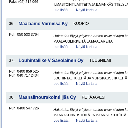
Faksi (05) 212 066
ILMASTOINTILAITTEITA JA ILMANKÄSITTELYLA
Lue lisää..
Näytä kartalla
36.
Maalaamo Vernissa Ky
KUOPIO
Puh. 050 533 3764
Hakutulos löytyi yrityksen omien www-sivujen ka
MAALAUSLIIKKEITÄ JA MAALAREITA
Lue lisää..
Näytä kartalla
37.
Louhintaliike V Savolainen Oy
TUUSNIEMI
Puh. 0400 859 525
Hakutulos löytyi yrityksen omien www-sivujen ka
Puh. 040 717 2434
LOUHINTALIIKKEITÄ JA MURSKAUSLIIKKEITÄ
Lue lisää..
Näytä kartalla
38.
Maansiirtourakointi Ijäs Oy
PETÄJÄVESI
Puh. 0400 547 726
Hakutulos löytyi yrityksen omien www-sivujen ka
MAARAKENNUSTÖITÄ JA MAANSIIRTOTÖITÄ
Lue lisää..
Näytä kartalla