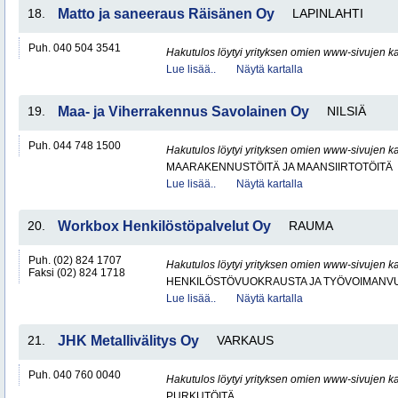
18.
Matto ja saneeraus Räisänen Oy
LAPINLAHTI
Puh. 040 504 3541
Hakutulos löytyi yrityksen omien www-sivujen ka
Lue lisää..
Näytä kartalla
19.
Maa- ja Viherrakennus Savolainen Oy
NILSIÄ
Puh. 044 748 1500
Hakutulos löytyi yrityksen omien www-sivujen ka
MAARAKENNUSTÖITÄ JA MAANSIIRTOTÖITÄ
Lue lisää..
Näytä kartalla
20.
Workbox Henkilöstöpalvelut Oy
RAUMA
Puh. (02) 824 1707
Hakutulos löytyi yrityksen omien www-sivujen ka
Faksi (02) 824 1718
HENKILÖSTÖVUOKRAUSTA JA TYÖVOIMANV
Lue lisää..
Näytä kartalla
21.
JHK Metallivälitys Oy
VARKAUS
Puh. 040 760 0040
Hakutulos löytyi yrityksen omien www-sivujen ka
PURKUTÖITÄ