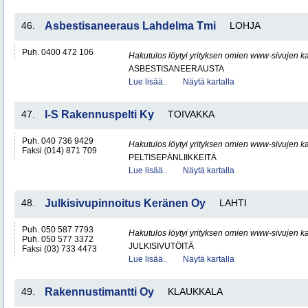
46.
Asbestisaneeraus Lahdelma Tmi
LOHJA
Puh. 0400 472 106
Hakutulos löytyi yrityksen omien www-sivujen ka
ASBESTISANEERAUSTA
Lue lisää..
Näytä kartalla
47.
I-S Rakennuspelti Ky
TOIVAKKA
Puh. 040 736 9429
Hakutulos löytyi yrityksen omien www-sivujen ka
Faksi (014) 871 709
PELTISEPÄNLIIKKEITÄ
Lue lisää..
Näytä kartalla
48.
Julkisivupinnoitus Keränen Oy
LAHTI
Puh. 050 587 7793
Hakutulos löytyi yrityksen omien www-sivujen ka
Puh. 050 577 3372
JULKISIVUTÖITÄ
Faksi (03) 733 4473
Lue lisää..
Näytä kartalla
49.
Rakennustimantti Oy
KLAUKKALA