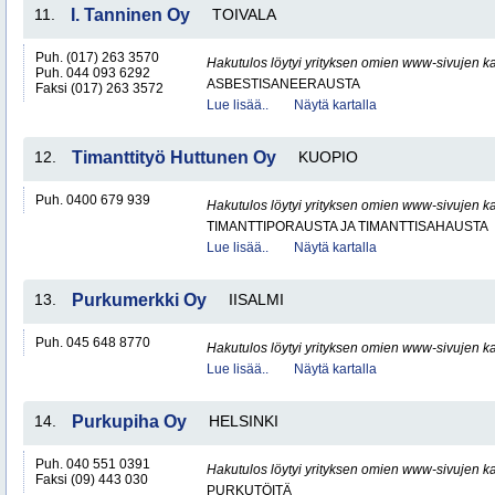
11.
I. Tanninen Oy
TOIVALA
Puh. (017) 263 3570
Hakutulos löytyi yrityksen omien www-sivujen ka
Puh. 044 093 6292
ASBESTISANEERAUSTA
Faksi (017) 263 3572
Lue lisää..
Näytä kartalla
12.
Timanttityö Huttunen Oy
KUOPIO
Puh. 0400 679 939
Hakutulos löytyi yrityksen omien www-sivujen ka
TIMANTTIPORAUSTA JA TIMANTTISAHAUSTA
Lue lisää..
Näytä kartalla
13.
Purkumerkki Oy
IISALMI
Puh. 045 648 8770
Hakutulos löytyi yrityksen omien www-sivujen ka
Lue lisää..
Näytä kartalla
14.
Purkupiha Oy
HELSINKI
Puh. 040 551 0391
Hakutulos löytyi yrityksen omien www-sivujen ka
Faksi (09) 443 030
PURKUTÖITÄ