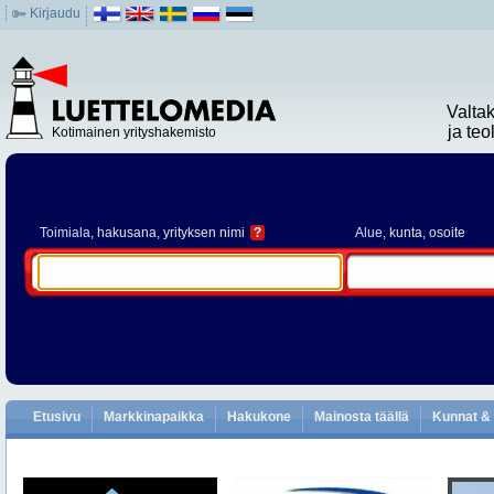
Kirjaudu
Valta
ja te
Kotimainen yrityshakemisto
Toimiala
, hakusana, yrityksen nimi
?
Alue
, kunta, osoite
Etusivu
Markkinapaikka
Hakukone
Mainosta täällä
Kunnat & 