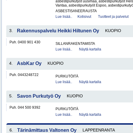
asbestipurkutyöt uusimaa, asbestipurkutyöt Hels
Vantaa, asbestipurkutyöt Espoo, asbestipurkutyö
ASBESTISANEERAUSTA
Lue lisää..
Kotisivut
Tuotteet ja palvelut
3.
Rakennuspalvelu Heikki Hiltunen Oy
KUOPIO
Puh. 0400 901 430
SILLANRAKENTAMISTA
Lue lisää..
Näytä kartalla
4.
AsbKar Oy
KUOPIO
Puh. 0443248722
PURKUTÖITÄ
Lue lisää..
Näytä kartalla
5.
Savon Purkutyö Oy
KUOPIO
Puh. 044 500 9392
PURKUTÖITÄ
Lue lisää..
Näytä kartalla
6.
Tärinämittaus Valtonen Oy
LAPPEENRANTA