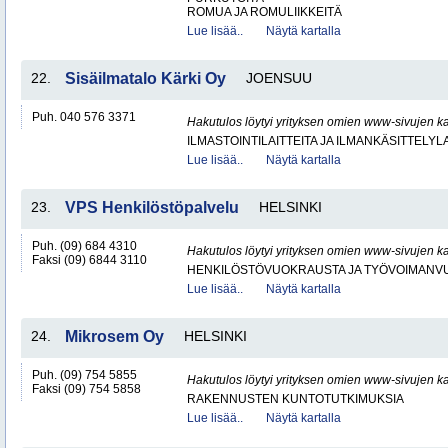
ROMUA JA ROMULIIKKEITÄ
Lue lisää..
Näytä kartalla
22.
Sisäilmatalo Kärki Oy
JOENSUU
Puh. 040 576 3371
Hakutulos löytyi yrityksen omien www-sivujen ka
ILMASTOINTILAITTEITA JA ILMANKÄSITTELYLA
Lue lisää..
Näytä kartalla
23.
VPS Henkilöstöpalvelu
HELSINKI
Puh. (09) 684 4310
Hakutulos löytyi yrityksen omien www-sivujen ka
Faksi (09) 6844 3110
HENKILÖSTÖVUOKRAUSTA JA TYÖVOIMANV
Lue lisää..
Näytä kartalla
24.
Mikrosem Oy
HELSINKI
Puh. (09) 754 5855
Hakutulos löytyi yrityksen omien www-sivujen ka
Faksi (09) 754 5858
RAKENNUSTEN KUNTOTUTKIMUKSIA
Lue lisää..
Näytä kartalla