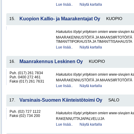
Lue lisää..
Näytä kartalla
15.
Kuopion Kallio- ja Maarakentajat Oy
KUOPIO
Hakutulos löytyi yrityksen omien www-sivujen ka
MAARAKENNUSTÖITÄ JA MAANSIIRTOTÖITÄ
TIMANTTIPORAUSTA JA TIMANTTISAHAUSTA
Lue lisää..
Näytä kartalla
16.
Maanrakennus Leskinen Oy
KUOPIO
Puh. (017) 261 7834
Hakutulos löytyi yrityksen omien www-sivujen ka
Puh. 0400 272 461
MAARAKENNUSTÖITÄ JA MAANSIIRTOTÖITÄ
Faksi (017) 261 7631
Lue lisää..
Näytä kartalla
17.
Varsinais-Suomen Kiinteistötoimi Oy
SALO
Puh. (02) 727 1122
Hakutulos löytyi yrityksen omien www-sivujen ka
Faksi (02) 734 200
RAKENNUTTAJAPALVELUJA
Lue lisää..
Näytä kartalla