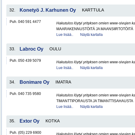
32.
Konetyö J. Karhunen Oy
KARTTULA
Puh. 040 591 4477
Hakutulos löytyi yrityksen omien www-sivujen ka
MAARAKENNUSTÖITÄ JA MAANSIIRTOTÖITÄ
Lue lisää..
Näytä kartalla
33.
Labroc Oy
OULU
Puh. 050 439 5079
Hakutulos löytyi yrityksen omien www-sivujen ka
Lue lisää..
Näytä kartalla
34.
Bonimare Oy
IMATRA
Puh. 040 735 9580
Hakutulos löytyi yrityksen omien www-sivujen ka
TIMANTTIPORAUSTA JA TIMANTTISAHAUSTA
Lue lisää..
Näytä kartalla
35.
Extor Oy
KOTKA
Puh. (05) 229 6900
Hakutulos löytyi yrityksen omien www-sivujen ka