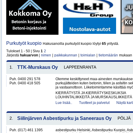
Purkutyöt kuopio
Hakusanoilla purkutyöt kuopio löytyi
65
yritystä.
Tulokset 1 - 50 | Sivu
1
2
Järjestä
hakuarvon
|
nimen
|
paikkakunnan
|
toimialan
|
tietomäärän
mukaan
1.
TTK-Murskaus Oy
LAPPEENRANTA
Puh. 0400 291 578
Olemme keskittyneet maa-ainesten murskaukse
Puh. 0400 418 505
purkujätteiden kuten betonin, tiilen ja asfaltin
ja vastaanottoon. Liiketoimintamme käsittää my
KIERRÄTYSTÄ JA KIERRÄTYSKESKUKSIA
LOUHINTALIIKKEITÄ JA MURSKAUSLIIKKEITÄ
Lue lisää..
Tuotteet ja palvelut
Näytä kart
2.
Siilinjärven Asbestipurku ja Saneeraus Oy
PÖLJÄ
Puh. (017) 461 1395
asbestipurku Helsinki, Asbestipurku Kuopio, Asb