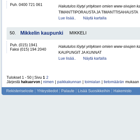
Puh. 0400 721 061
Hakutulos löytyi yrityksen omien www-sivujen ka
TIMANTTIPORAUSTA JA TIMANTTISAHAUSTA
Lue lisää..
Näytä kartalla
50.
Mikkelin kaupunki
MIKKELI
Puh. (015) 1941
Hakutulos löytyi yrityksen omien www-sivujen ka
Faksi (015) 194 2040
KAUPUNGIT JA KUNNAT
Lue lisää..
Näytä kartalla
Tulokset 1 - 50 | Sivu
1
2
Järjestä
hakuarvon
|
nimen
|
paikkakunnan
|
toimialan
|
tietomäärän
mukaan
Rekisteriseloste
Yhteystiedot
Palaute
Lisää Suosikkeihin
Hakemisto