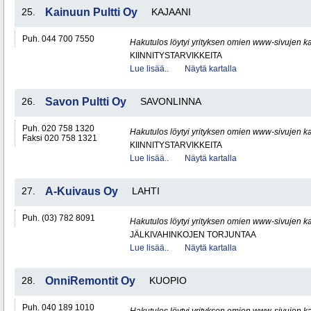
25.
Kainuun Pultti Oy
KAJAANI
Puh. 044 700 7550
Hakutulos löytyi yrityksen omien www-sivujen ka
KIINNITYSTARVIKKEITA
Lue lisää..
Näytä kartalla
26.
Savon Pultti Oy
SAVONLINNA
Puh. 020 758 1320
Hakutulos löytyi yrityksen omien www-sivujen ka
Faksi 020 758 1321
KIINNITYSTARVIKKEITA
Lue lisää..
Näytä kartalla
27.
A-Kuivaus Oy
LAHTI
Puh. (03) 782 8091
Hakutulos löytyi yrityksen omien www-sivujen ka
JÄLKIVAHINKOJEN TORJUNTAA
Lue lisää..
Näytä kartalla
28.
OnniRemontit Oy
KUOPIO
Puh. 040 189 1010