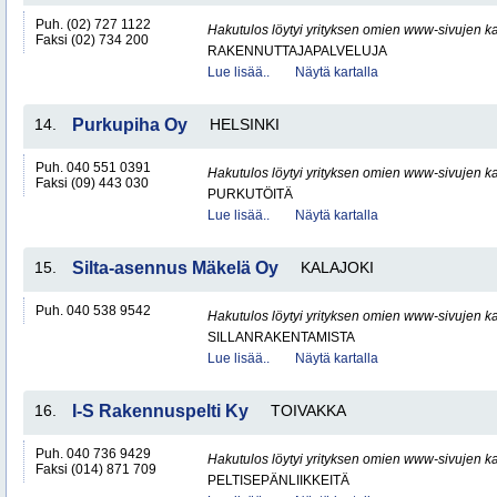
Puh. (02) 727 1122
Hakutulos löytyi yrityksen omien www-sivujen ka
Faksi (02) 734 200
RAKENNUTTAJAPALVELUJA
Lue lisää..
Näytä kartalla
14.
Purkupiha Oy
HELSINKI
Puh. 040 551 0391
Hakutulos löytyi yrityksen omien www-sivujen ka
Faksi (09) 443 030
PURKUTÖITÄ
Lue lisää..
Näytä kartalla
15.
Silta-asennus Mäkelä Oy
KALAJOKI
Puh. 040 538 9542
Hakutulos löytyi yrityksen omien www-sivujen ka
SILLANRAKENTAMISTA
Lue lisää..
Näytä kartalla
16.
I-S Rakennuspelti Ky
TOIVAKKA
Puh. 040 736 9429
Hakutulos löytyi yrityksen omien www-sivujen ka
Faksi (014) 871 709
PELTISEPÄNLIIKKEITÄ