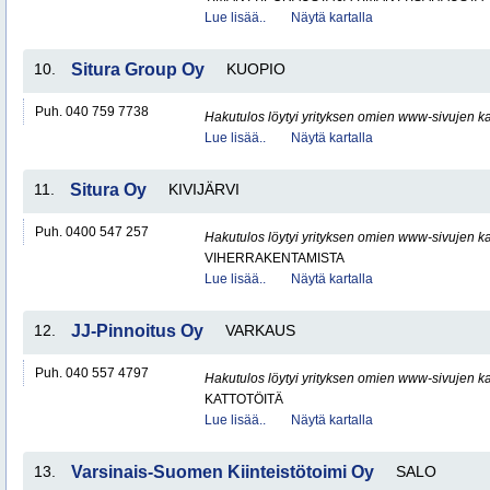
Lue lisää..
Näytä kartalla
10.
Situra Group Oy
KUOPIO
Puh. 040 759 7738
Hakutulos löytyi yrityksen omien www-sivujen ka
Lue lisää..
Näytä kartalla
11.
Situra Oy
KIVIJÄRVI
Puh. 0400 547 257
Hakutulos löytyi yrityksen omien www-sivujen ka
VIHERRAKENTAMISTA
Lue lisää..
Näytä kartalla
12.
JJ-Pinnoitus Oy
VARKAUS
Puh. 040 557 4797
Hakutulos löytyi yrityksen omien www-sivujen ka
KATTOTÖITÄ
Lue lisää..
Näytä kartalla
13.
Varsinais-Suomen Kiinteistötoimi Oy
SALO