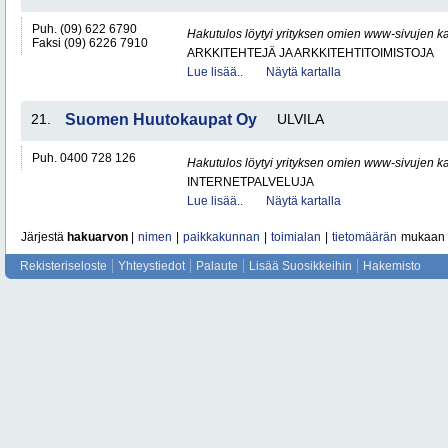
Puh. (09) 622 6790
Hakutulos löytyi yrityksen omien www-sivujen ka
Faksi (09) 6226 7910
ARKKITEHTEJÄ JA ARKKITEHTITOIMISTOJA
Lue lisää..
Näytä kartalla
21.
Suomen Huutokaupat Oy
ULVILA
Puh. 0400 728 126
Hakutulos löytyi yrityksen omien www-sivujen ka
INTERNETPALVELUJA
Lue lisää..
Näytä kartalla
Järjestä
hakuarvon
|
nimen
|
paikkakunnan
|
toimialan
|
tietomäärän
mukaan
Rekisteriseloste
Yhteystiedot
Palaute
Lisää Suosikkeihin
Hakemisto