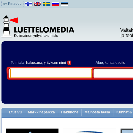
Kirjaudu
Valta
ja te
Kotimainen yrityshakemisto
Toimiala
, hakusana, yrityksen nimi
?
Alue
, kunta, osoite
Etusivu
Markkinapaikka
Hakukone
Mainosta täällä
Kunnat & 