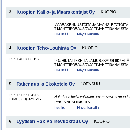
3.
Kuopion Kallio- ja Maarakentajat Oy
KUOPIO
MAARAKENNUSTÖITÄ JA MAANSIIRTOTÖITÄ
TIMANTTIPORAUSTA JA TIMANTTISAHAUSTA
Lue lisää..
Näytä kartalla
4.
Kuopion Teho-Louhinta Oy
KUOPIO
Puh. 0400 803 197
LOUHINTALIIKKEITÄ JA MURSKAUSLIIKKEITÄ
TIMANTTIPORAUSTA JA TIMANTTISAHAUSTA
Lue lisää..
Näytä kartalla
5.
Rakennus ja Ekokotelo Oy
JOENSUU
Puh. 050 590 4202
Hakutulos löytyi yrityksen omien www-sivujen ka
Faksi (013) 824 645
RAKENNUSLIIKKEITÄ
Lue lisää..
Näytä kartalla
6.
Lyytisen Rak-Välinevuokraus Oy
KUOPIO