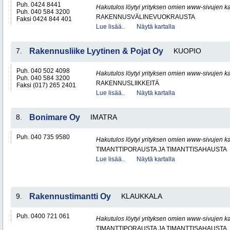
Puh. 0424 8441
Hakutulos löytyi yrityksen omien www-sivujen ka
Puh. 040 584 3200
RAKENNUSVÄLINEVUOKRAUSTA
Faksi 0424 844 401
Lue lisää..
Näytä kartalla
7.
Rakennusliike Lyytinen & Pojat Oy
KUOPIO
Puh. 040 502 4098
Hakutulos löytyi yrityksen omien www-sivujen ka
Puh. 040 584 3200
RAKENNUSLIIKKEITÄ
Faksi (017) 265 2401
Lue lisää..
Näytä kartalla
8.
Bonimare Oy
IMATRA
Puh. 040 735 9580
Hakutulos löytyi yrityksen omien www-sivujen ka
TIMANTTIPORAUSTA JA TIMANTTISAHAUSTA
Lue lisää..
Näytä kartalla
9.
Rakennustimantti Oy
KLAUKKALA
Puh. 0400 721 061
Hakutulos löytyi yrityksen omien www-sivujen ka
TIMANTTIPORAUSTA JA TIMANTTISAHAUSTA