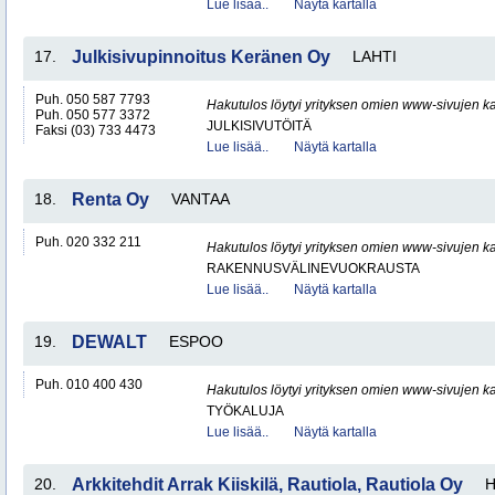
Lue lisää..
Näytä kartalla
17.
Julkisivupinnoitus Keränen Oy
LAHTI
Puh. 050 587 7793
Hakutulos löytyi yrityksen omien www-sivujen ka
Puh. 050 577 3372
JULKISIVUTÖITÄ
Faksi (03) 733 4473
Lue lisää..
Näytä kartalla
18.
Renta Oy
VANTAA
Puh. 020 332 211
Hakutulos löytyi yrityksen omien www-sivujen ka
RAKENNUSVÄLINEVUOKRAUSTA
Lue lisää..
Näytä kartalla
19.
DEWALT
ESPOO
Puh. 010 400 430
Hakutulos löytyi yrityksen omien www-sivujen ka
TYÖKALUJA
Lue lisää..
Näytä kartalla
20.
Arkkitehdit Arrak Kiiskilä, Rautiola, Rautiola Oy
H