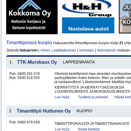
Timanttiporaus kuopio
Hakusanoilla timanttiporaus kuopio löytyi
21
yrity
Järjestä
hakuarvon
|
nimen
|
paikkakunnan
|
toimialan
|
tietomäärän
mukaan
1.
TTK-Murskaus Oy
LAPPEENRANTA
Puh. 0400 291 578
Olemme keskittyneet maa-ainesten murskaukse
Puh. 0400 418 505
purkujätteiden kuten betonin, tiilen ja asfaltin
ja vastaanottoon. Liiketoimintamme käsittää my
KIERRÄTYSTÄ JA KIERRÄTYSKESKUKSIA
LOUHINTALIIKKEITÄ JA MURSKAUSLIIKKEITÄ
Lue lisää..
Tuotteet ja palvelut
Näytä kart
2.
Timanttityö Huttunen Oy
KUOPIO
Puh. 0400 679 939
TIMANTTIPORAUSTA JA TIMANTTISAHAUSTA
Lue lisää..
Näytä kartalla