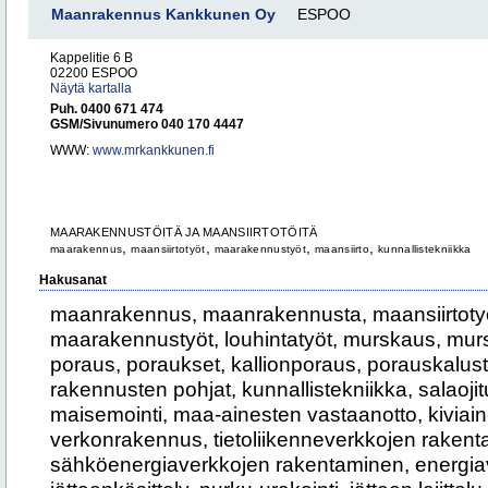
Maanrakennus Kankkunen Oy
ESPOO
Kappelitie 6 B
02200 ESPOO
Näytä kartalla
Puh. 0400 671 474
GSM/Sivunumero 040 170 4447
WWW:
www.mrkankkunen.fi
MAARAKENNUSTÖITÄ JA MAANSIIRTOTÖITÄ
,
,
,
,
maarakennus
maansiirtotyöt
maarakennustyöt
maansiirto
kunnallistekniikka
Hakusanat
maanrakennus, maanrakennusta, maansiirtotyöt
maarakennustyöt, louhintatyöt, murskaus, mur
poraus, poraukset, kallionporaus, porauskalusto
rakennusten pohjat, kunnallistekniikka, salaoji
maisemointi, maa-ainesten vastaanotto, kiviai
verkonrakennus, tietoliikenneverkkojen rakent
sähköenergiaverkkojen rakentaminen, energia