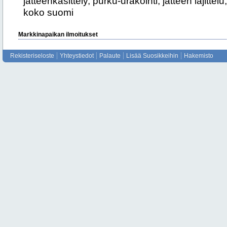
jätteenkäsittely, purku-urakointi, jätteen lajitte
koko suomi
Markkinapaikan ilmoitukset
Rekisteriseloste
Yhteystiedot
Palaute
Lisää Suosikkeihin
Hakemisto