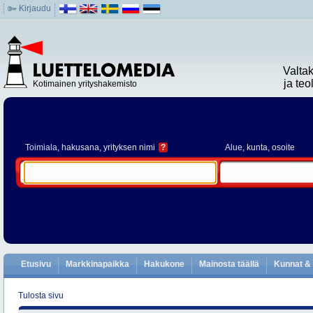
Kirjaudu
Valta
ja te
Kotimainen yrityshakemisto
Toimiala
, hakusana, yrityksen nimi
?
Alue
, kunta, osoite
Etusivu
Markkinapaikka
Hakukone
Mainosta täällä
Kunnat & 
Tulosta sivu