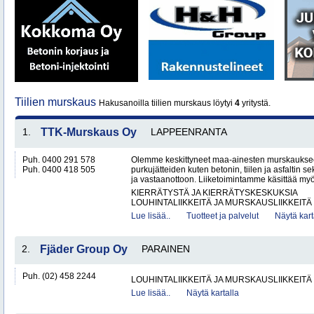
Tiilien murskaus
Hakusanoilla tiilien murskaus löytyi
4
yritystä.
1.
TTK-Murskaus Oy
LAPPEENRANTA
Puh. 0400 291 578
Olemme keskittyneet maa-ainesten murskaukse
Puh. 0400 418 505
purkujätteiden kuten betonin, tiilen ja asfaltin
ja vastaanottoon. Liiketoimintamme käsittää my
KIERRÄTYSTÄ JA KIERRÄTYSKESKUKSIA
LOUHINTALIIKKEITÄ JA MURSKAUSLIIKKEITÄ
Lue lisää..
Tuotteet ja palvelut
Näytä kart
2.
Fjäder Group Oy
PARAINEN
Puh. (02) 458 2244
LOUHINTALIIKKEITÄ JA MURSKAUSLIIKKEITÄ
Lue lisää..
Näytä kartalla