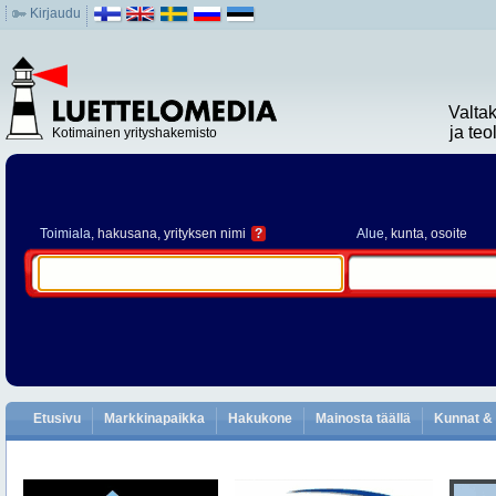
Kirjaudu
Valta
ja te
Kotimainen yrityshakemisto
Toimiala
, hakusana, yrityksen nimi
?
Alue
, kunta, osoite
Etusivu
Markkinapaikka
Hakukone
Mainosta täällä
Kunnat & 