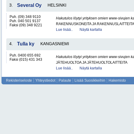
3.
Several Oy
HELSINKI
Puh. (09) 348 9110
Hakutulos löytyi yrityksen omien www-sivujen ka
Puh. 040 501 9137
RAKENNUSKONEITA JA RAKENNUSLAITTEIT
Faksi (09) 348 9221
Lue lisää..
Näytä kartalla
4.
Tulla ky
KANGASNIEMI
Puh. 0400 655 692
Hakutulos löytyi yrityksen omien www-sivujen ka
Faksi (015) 431 343
JÄTEHUOLTOA JA JÄTEHUOLTOLAITTEITA
Lue lisää..
Näytä kartalla
Rekisteriseloste
Yhteystiedot
Palaute
Lisää Suosikkeihin
Hakemisto