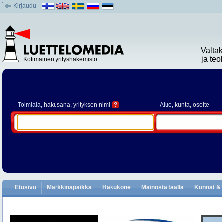
Kirjaudu
Valta
ja te
Kotimainen yrityshakemisto
Toimiala
, hakusana, yrityksen nimi
?
Alue
, kunta, osoite
Etusivu
Markkinapaikka
Hakukone
Mainosta täällä
Kunnat & 