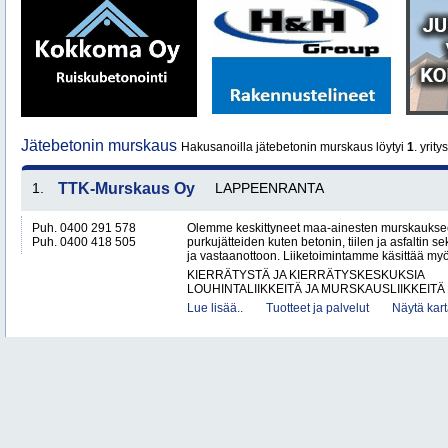
Jätebetonin murskaus
Hakusanoilla jätebetonin murskaus löytyi
1
. yritys
1.
TTK-Murskaus Oy
LAPPEENRANTA
Puh. 0400 291 578
Olemme keskittyneet maa-ainesten murskaukse
Puh. 0400 418 505
purkujätteiden kuten betonin, tiilen ja asfaltin
ja vastaanottoon. Liiketoimintamme käsittää my
KIERRÄTYSTÄ JA KIERRÄTYSKESKUKSIA
LOUHINTALIIKKEITÄ JA MURSKAUSLIIKKEITÄ
Lue lisää..
Tuotteet ja palvelut
Näytä kart