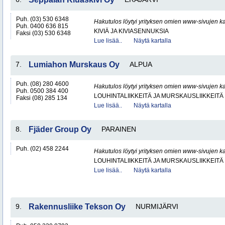
Puh. (03) 530 6348
Hakutulos löytyi yrityksen omien www-sivujen ka
Puh. 0400 636 815
KIVIÄ JA KIVIASENNUKSIA
Faksi (03) 530 6348
Lue lisää..
Näytä kartalla
7.
Lumiahon Murskaus Oy
ALPUA
Puh. (08) 280 4600
Hakutulos löytyi yrityksen omien www-sivujen ka
Puh. 0500 384 400
LOUHINTALIIKKEITÄ JA MURSKAUSLIIKKEITÄ
Faksi (08) 285 134
Lue lisää..
Näytä kartalla
8.
Fjäder Group Oy
PARAINEN
Puh. (02) 458 2244
Hakutulos löytyi yrityksen omien www-sivujen ka
LOUHINTALIIKKEITÄ JA MURSKAUSLIIKKEITÄ
Lue lisää..
Näytä kartalla
9.
Rakennusliike Tekson Oy
NURMIJÄRVI