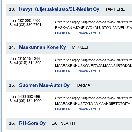
13.
Kevyt Kuljetuskalusto/SL-Mediat Oy
TAMPERE
Puh. (03) 380 7700
Hakutulos löytyi yrityksen omien www-sivujen ka
Faksi (03) 380 7701
RASKAAN AJONEUVOKALUSTON PALVELUJA
Lue lisää..
Näytä kartalla
14.
Maakunnan Kone Ky
MIKKELI
Puh. (015) 151 366
Hakutulos löytyi yrityksen omien www-sivujen ka
Faksi (015) 214 865
MAARAKENNUSKONEITA JA MAANSIIRTOKONE
Lue lisää..
Näytä kartalla
15.
Suomen Maa-Autot Oy
HÄRMÄ
Puh. 0400 663 496
Hakutulos löytyi yrityksen omien www-sivujen ka
Faksi (06) 484 4000
MAARAKENNUSTÖITÄ JA MAANSIIRTOTÖITÄ
Lue lisää..
Näytä kartalla
16.
RH-Sora Oy
LAPINLAHTI