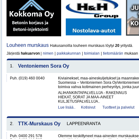
Louheen murskaus
Hakusanoilla louheen murskaus löytyi
20
yritystä.
Järjestä
hakuarvon
|
nimen
|
paikkakunnan
|
toimialan
|
tietomäärän
mukaan
1.
Ventoniemen Sora Oy
Puh. (019) 460 0040
Kiviainekset, maa-aineskuljetukset ja maanrake
Suomessa – Ventoniemen Sora OyVentoniemen 
toimiva vahva kotimainen perheyritys, jonka juure
ALIHANKINTAPALVELUJA - RAKENNUS
HIEKAT, SORAT JA MAA-AINEET
KULJETUSPALVELUJA..
Lue lisää..
Kotisivut
Tuotteet ja palvelut
2.
TTK-Murskaus Oy
LAPPEENRANTA
Puh. 0400 291 578
Olemme keskittyneet maa-ainesten murskaukse