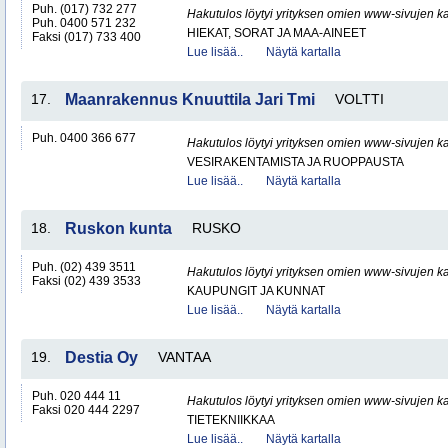
Puh. (017) 732 277
Hakutulos löytyi yrityksen omien www-sivujen ka
Puh. 0400 571 232
HIEKAT, SORAT JA MAA-AINEET
Faksi (017) 733 400
Lue lisää..
Näytä kartalla
17.
Maanrakennus Knuuttila Jari Tmi
VOLTTI
Puh. 0400 366 677
Hakutulos löytyi yrityksen omien www-sivujen ka
VESIRAKENTAMISTA JA RUOPPAUSTA
Lue lisää..
Näytä kartalla
18.
Ruskon kunta
RUSKO
Puh. (02) 439 3511
Hakutulos löytyi yrityksen omien www-sivujen ka
Faksi (02) 439 3533
KAUPUNGIT JA KUNNAT
Lue lisää..
Näytä kartalla
19.
Destia Oy
VANTAA
Puh. 020 444 11
Hakutulos löytyi yrityksen omien www-sivujen ka
Faksi 020 444 2297
TIETEKNIIKKAA
Lue lisää..
Näytä kartalla