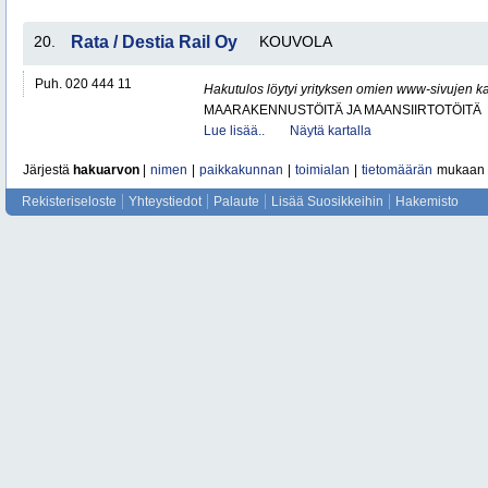
20.
Rata / Destia Rail Oy
KOUVOLA
Puh. 020 444 11
Hakutulos löytyi yrityksen omien www-sivujen ka
MAARAKENNUSTÖITÄ JA MAANSIIRTOTÖITÄ
Lue lisää..
Näytä kartalla
Järjestä
hakuarvon
|
nimen
|
paikkakunnan
|
toimialan
|
tietomäärän
mukaan
Rekisteriseloste
Yhteystiedot
Palaute
Lisää Suosikkeihin
Hakemisto