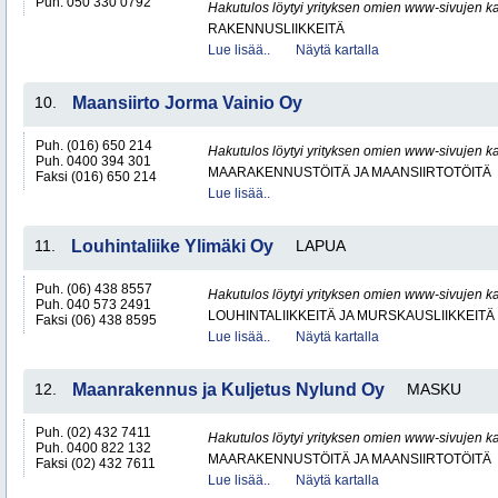
Puh. 050 330 0792
Hakutulos löytyi yrityksen omien www-sivujen ka
RAKENNUSLIIKKEITÄ
Lue lisää..
Näytä kartalla
10.
Maansiirto Jorma Vainio Oy
Puh. (016) 650 214
Hakutulos löytyi yrityksen omien www-sivujen ka
Puh. 0400 394 301
MAARAKENNUSTÖITÄ JA MAANSIIRTOTÖITÄ
Faksi (016) 650 214
Lue lisää..
11.
Louhintaliike Ylimäki Oy
LAPUA
Puh. (06) 438 8557
Hakutulos löytyi yrityksen omien www-sivujen ka
Puh. 040 573 2491
LOUHINTALIIKKEITÄ JA MURSKAUSLIIKKEITÄ
Faksi (06) 438 8595
Lue lisää..
Näytä kartalla
12.
Maanrakennus ja Kuljetus Nylund Oy
MASKU
Puh. (02) 432 7411
Hakutulos löytyi yrityksen omien www-sivujen ka
Puh. 0400 822 132
MAARAKENNUSTÖITÄ JA MAANSIIRTOTÖITÄ
Faksi (02) 432 7611
Lue lisää..
Näytä kartalla