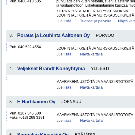
Puh. 0400 418 505
purkujätteiden kuten betonin, tiilen ja asfaltin
ja vastaanottoon. Liiketoimintamme käsittää my
KIERRÄTYSTÄ JA KIERRÄTYSKESKUKSIA
LOUHINTALIIKKEITÄ JA MURSKAUSLIIKKEITÄ
Lue lisää..
Tuotteet ja palvelut
Näytä kart
3.
Poraus ja Louhinta Aaltonen Oy
PORVOO
Puh. 040 532 4554
LOUHINTALIIKKEITÄ JA MURSKAUSLIIKKEITÄ
Lue lisää..
Näytä kartalla
4.
Veljekset Brandt Koneyhtymä
YLILESTI
MAARAKENNUSTÖITÄ JA MAANSIIRTOTÖITÄ
Lue lisää..
Näytä kartalla
5.
E Hartikainen Oy
JOENSUU
Puh. 0207 545 500
MAARAKENNUSTÖITÄ JA MAANSIIRTOTÖITÄ
Faksi (013) 268 3191
Lue lisää..
Näytä kartalla
6.
Seppälän Kiuaskivi Oy
ERÄJÄRVI