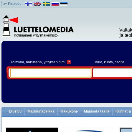
Kirjaudu
Valta
ja te
Kotimainen yrityshakemisto
Toimiala
, hakusana, yrityksen nimi
?
Alue
, kunta, osoite
Etusivu
Markkinapaikka
Hakukone
Mainosta täällä
Kunnat & 