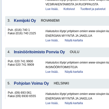
VESIRAKENTAMISTA JA RUOPPAUSTA
Lue lisää..
Kotisivut
Tuotteet ja palvelut
3.
Kemijoki Oy
ROVANIEMI
Puh. (016) 740 1
Hakutulos löytyi yrityksen omien www-sivujen ka
Faksi (016) 740 2325
ENERGIAN MYYNTIÄ JA JAKELUA
Lue lisää..
Näytä kartalla
4.
Insinööritoimisto Ponvia Oy
OULU
Puh. 020 741 9900
Hakutulos löytyi yrityksen omien www-sivujen ka
Faksi 020 741 9909
INSINÖÖRITOIMISTOJA
Lue lisää..
Näytä kartalla
5.
Pohjolan Voima Oy
HELSINKI
Puh. (09) 693 061
Hakutulos löytyi yrityksen omien www-sivujen ka
Faksi (09) 6930 6555
ENERGIAN MYYNTIÄ JA JAKELUA
Lue lisää..
Näytä kartalla