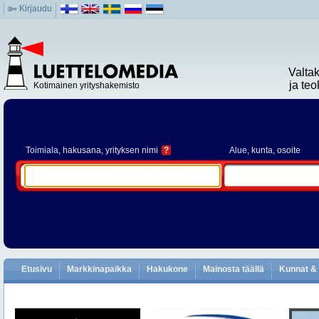
Kirjaudu
Valta
ja te
Kotimainen yrityshakemisto
Toimiala
, hakusana, yrityksen nimi
?
Alue
, kunta, osoite
Etusivu
Markkinapaikka
Hakukone
Mainosta täällä
Kunnat & 