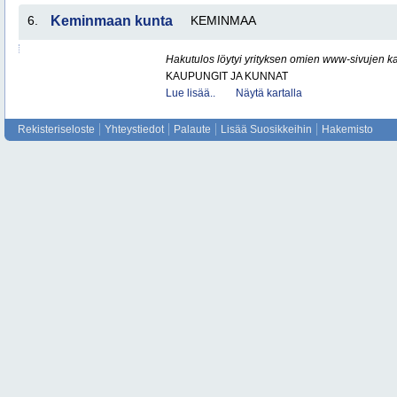
6.
Keminmaan kunta
KEMINMAA
Hakutulos löytyi yrityksen omien www-sivujen ka
KAUPUNGIT JA KUNNAT
Lue lisää..
Näytä kartalla
Rekisteriseloste
Yhteystiedot
Palaute
Lisää Suosikkeihin
Hakemisto