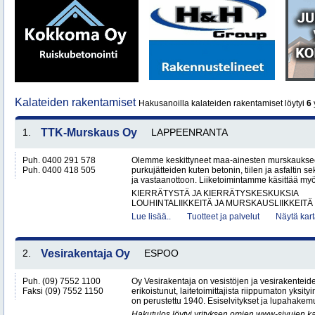
Kalateiden rakentamiset
Hakusanoilla kalateiden rakentamiset löytyi
6
y
1.
TTK-Murskaus Oy
LAPPEENRANTA
Puh. 0400 291 578
Olemme keskittyneet maa-ainesten murskaukse
Puh. 0400 418 505
purkujätteiden kuten betonin, tiilen ja asfaltin
ja vastaanottoon. Liiketoimintamme käsittää my
KIERRÄTYSTÄ JA KIERRÄTYSKESKUKSIA
LOUHINTALIIKKEITÄ JA MURSKAUSLIIKKEITÄ
Lue lisää..
Tuotteet ja palvelut
Näytä kart
2.
Vesirakentaja Oy
ESPOO
Puh. (09) 7552 1100
Oy Vesirakentaja on vesistöjen ja vesirakenteid
Faksi (09) 7552 1150
erikoistunut, laitetoimittajista riippumaton yksity
on perustettu 1940. Esiselvitykset ja lupahakemu
Hakutulos löytyi yrityksen omien www-sivujen ka