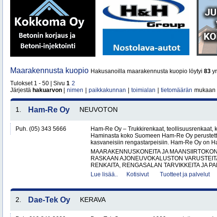
Maarakennusta kuopio
Hakusanoilla maarakennusta kuopio löytyi
83
yr
Tulokset 1 - 50 | Sivu
1
2
Järjestä
hakuarvon
|
nimen
|
paikkakunnan
|
toimialan
|
tietomäärän
mukaan
1.
Ham-Re Oy
NEUVOTON
Puh. (05) 343 5666
Ham-Re Oy – Trukkirenkaat, teollisuusrenkaat, k
Haminasta koko Suomeen Ham-Re Oy perustetti
kasvaneisiin rengastarpeisiin. Ham-Re Oy on 
MAARAKENNUSKONEITA JA MAANSIIRTOKONE
RASKAAN AJONEUVOKALUSTON VARUSTEITA 
RENKAITA, RENGASALAN TARVIKKEITA JA PA
Lue lisää..
Kotisivut
Tuotteet ja palvelut
2.
Dae-Tek Oy
KERAVA