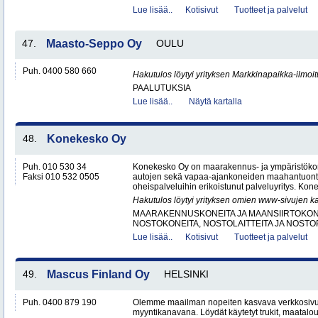
Lue lisää..
Kotisivut
Tuotteet ja palvelut
47.
Maasto-Seppo Oy
OULU
Puh. 0400 580 660
Hakutulos löytyi yrityksen Markkinapaikka-ilmoi
PAALUTUKSIA
Lue lisää..
Näytä kartalla
48.
Konekesko Oy
Puh. 010 530 34
Konekesko Oy on maarakennus- ja ympäristökone
Faksi 010 532 0505
autojen sekä vapaa-ajankoneiden maahantuontii
oheispalveluihin erikoistunut palveluyritys. Kon
Hakutulos löytyi yrityksen omien www-sivujen ka
MAARAKENNUSKONEITA JA MAANSIIRTOKONE
NOSTOKONEITA, NOSTOLAITTEITA JA NOST
Lue lisää..
Kotisivut
Tuotteet ja palvelut
49.
Mascus Finland Oy
HELSINKI
Puh. 0400 879 190
Olemme maailman nopeiten kasvava verkkosivu
myyntikanavana. Löydät käytetyt trukit, maatal