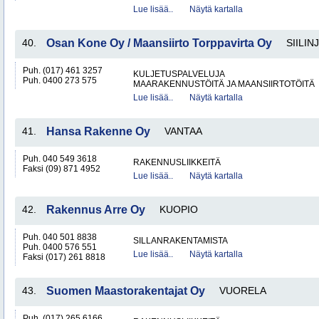
Lue lisää..
Näytä kartalla
40.
Osan Kone Oy / Maansiirto Torppavirta Oy
SIILIN
Puh. (017) 461 3257
KULJETUSPALVELUJA
Puh. 0400 273 575
MAARAKENNUSTÖITÄ JA MAANSIIRTOTÖITÄ
Lue lisää..
Näytä kartalla
41.
Hansa Rakenne Oy
VANTAA
Puh. 040 549 3618
RAKENNUSLIIKKEITÄ
Faksi (09) 871 4952
Lue lisää..
Näytä kartalla
42.
Rakennus Arre Oy
KUOPIO
Puh. 040 501 8838
SILLANRAKENTAMISTA
Puh. 0400 576 551
Lue lisää..
Näytä kartalla
Faksi (017) 261 8818
43.
Suomen Maastorakentajat Oy
VUORELA
Puh. (017) 265 6166