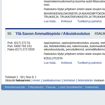
maanrakennuskoneet ja kuorma-autot Mascuks
mas..
Hakutulos löytyi yrityksen omien www-sivujen ka
MAARAKENNUSKONEITA JA MAANSIIRTOKONE
TRUKKEJA, TRUKKITARVIKKEITA JA TRUKKI
Lue lisää..
Kotisivut
Tuotteet ja palvelut
50.
Ylä-Savon Ammattiopisto / Aikuiskoulutus
IISALM
Puh. (017) 272 51
oppisopimus, oppisopimuskoulutus, puuala, metall
Puh. 0400 793 151
ala, tietotekniikka-ala, rakennusala, automaatiote
Faksi (017) 272 5555
aikuiskoulutusta, perustutkinnot, ammattitutkinno
Hakutulos löytyi yrityksen omien www-sivujen ka
KOULUTUSTA
Lue lisää..
Kotisivut
Tuotteet ja palvelut
Tulokset 1 - 50 | Sivu
1
2
Järjestä
hakuarvon
|
nimen
|
paikkakunnan
|
toimialan
|
tietomäärän
mukaan
Rekisteriseloste
Yhteystiedot
Palaute
Lisää Suosikkeihin
Hakemisto