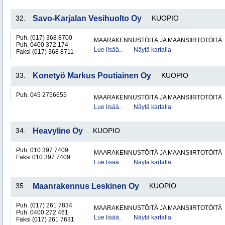
32.
Savo-Karjalan Vesihuolto Oy
KUOPIO
Puh. (017) 368 8700
MAARAKENNUSTÖITÄ JA MAANSIIRTOTÖITÄ
Puh. 0400 372 174
Lue lisää..
Näytä kartalla
Faksi (017) 368 8711
33.
Konetyö Markus Poutiainen Oy
KUOPIO
Puh. 045 2756655
MAARAKENNUSTÖITÄ JA MAANSIIRTOTÖITÄ
Lue lisää..
Näytä kartalla
34.
Heavyline Oy
KUOPIO
Puh. 010 397 7409
MAARAKENNUSTÖITÄ JA MAANSIIRTOTÖITÄ
Faksi 010 397 7409
Lue lisää..
Näytä kartalla
35.
Maanrakennus Leskinen Oy
KUOPIO
Puh. (017) 261 7834
MAARAKENNUSTÖITÄ JA MAANSIIRTOTÖITÄ
Puh. 0400 272 461
Lue lisää..
Näytä kartalla
Faksi (017) 261 7631