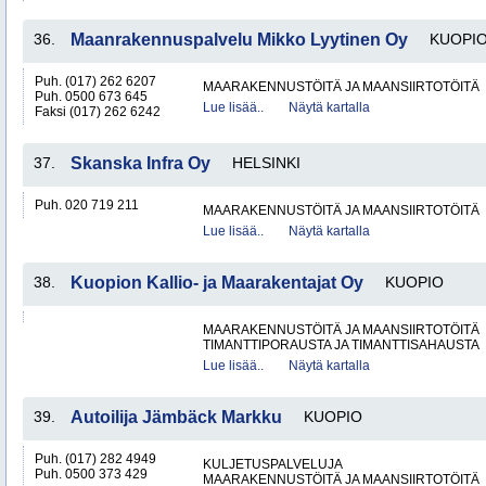
36.
Maanrakennuspalvelu Mikko Lyytinen Oy
KUOPI
Puh. (017) 262 6207
MAARAKENNUSTÖITÄ JA MAANSIIRTOTÖITÄ
Puh. 0500 673 645
Lue lisää..
Näytä kartalla
Faksi (017) 262 6242
37.
Skanska Infra Oy
HELSINKI
Puh. 020 719 211
MAARAKENNUSTÖITÄ JA MAANSIIRTOTÖITÄ
Lue lisää..
Näytä kartalla
38.
Kuopion Kallio- ja Maarakentajat Oy
KUOPIO
MAARAKENNUSTÖITÄ JA MAANSIIRTOTÖITÄ
TIMANTTIPORAUSTA JA TIMANTTISAHAUSTA
Lue lisää..
Näytä kartalla
39.
Autoilija Jämbäck Markku
KUOPIO
Puh. (017) 282 4949
KULJETUSPALVELUJA
Puh. 0500 373 429
MAARAKENNUSTÖITÄ JA MAANSIIRTOTÖITÄ