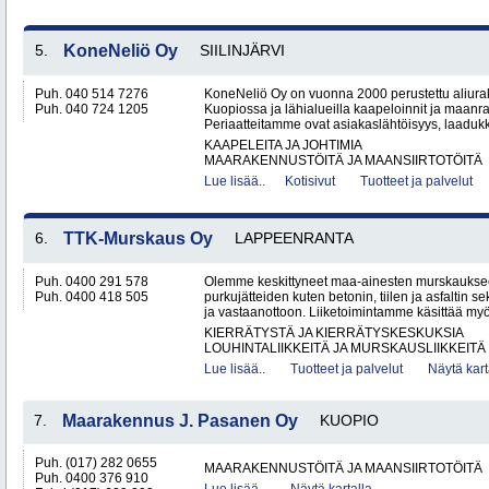
5.
KoneNeliö Oy
SIILINJÄRVI
Puh. 040 514 7276
KoneNeliö Oy on vuonna 2000 perustettu aliurako
Puh. 040 724 1205
Kuopiossa ja lähialueilla kaapeloinnit ja maanr
Periaatteitamme ovat asiakaslähtöisyys, laadukku
KAAPELEITA JA JOHTIMIA
MAARAKENNUSTÖITÄ JA MAANSIIRTOTÖITÄ
Lue lisää..
Kotisivut
Tuotteet ja palvelut
6.
TTK-Murskaus Oy
LAPPEENRANTA
Puh. 0400 291 578
Olemme keskittyneet maa-ainesten murskaukse
Puh. 0400 418 505
purkujätteiden kuten betonin, tiilen ja asfaltin
ja vastaanottoon. Liiketoimintamme käsittää my
KIERRÄTYSTÄ JA KIERRÄTYSKESKUKSIA
LOUHINTALIIKKEITÄ JA MURSKAUSLIIKKEITÄ
Lue lisää..
Tuotteet ja palvelut
Näytä kart
7.
Maarakennus J. Pasanen Oy
KUOPIO
Puh. (017) 282 0655
MAARAKENNUSTÖITÄ JA MAANSIIRTOTÖITÄ
Puh. 0400 376 910