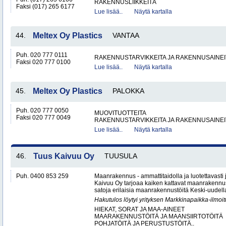
RAKENNUSLIIKKEITÄ
Faksi (017) 265 6177
Lue lisää..
Näytä kartalla
44.
Meltex Oy Plastics
VANTAA
Puh. 020 777 0111
RAKENNUSTARVIKKEITA JA RAKENNUSAINEI
Faksi 020 777 0100
Lue lisää..
Näytä kartalla
45.
Meltex Oy Plastics
PALOKKA
Puh. 020 777 0050
MUOVITUOTTEITA
Faksi 020 777 0049
RAKENNUSTARVIKKEITA JA RAKENNUSAINEI
Lue lisää..
Näytä kartalla
46.
Tuus Kaivuu Oy
TUUSULA
Puh. 0400 853 259
Maanrakennus - ammattitaidolla ja luotettavasti
Kaivuu Oy tarjoaa kaiken kattavat maanraken­nu
satoja erilaisia maanrakennustöitä Keski-uudell
Hakutulos löytyi yrityksen Markkinapaikka-ilmoi
HIEKAT, SORAT JA MAA-AINEET
MAARAKENNUSTÖITÄ JA MAANSIIRTOTÖITÄ
POHJATÖITÄ JA PERUSTUSTÖITÄ..