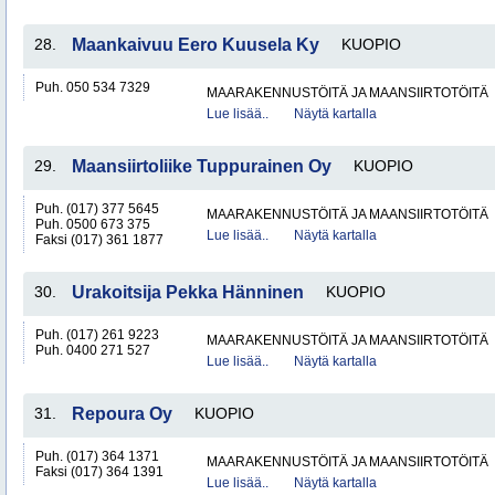
28.
Maankaivuu Eero Kuusela Ky
KUOPIO
Puh. 050 534 7329
MAARAKENNUSTÖITÄ JA MAANSIIRTOTÖITÄ
Lue lisää..
Näytä kartalla
29.
Maansiirtoliike Tuppurainen Oy
KUOPIO
Puh. (017) 377 5645
MAARAKENNUSTÖITÄ JA MAANSIIRTOTÖITÄ
Puh. 0500 673 375
Lue lisää..
Näytä kartalla
Faksi (017) 361 1877
30.
Urakoitsija Pekka Hänninen
KUOPIO
Puh. (017) 261 9223
MAARAKENNUSTÖITÄ JA MAANSIIRTOTÖITÄ
Puh. 0400 271 527
Lue lisää..
Näytä kartalla
31.
Repoura Oy
KUOPIO
Puh. (017) 364 1371
MAARAKENNUSTÖITÄ JA MAANSIIRTOTÖITÄ
Faksi (017) 364 1391
Lue lisää..
Näytä kartalla