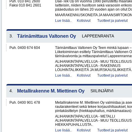
Puh. 010 841 2600
Dae-Tek Oy on vuonna 1990 perustettu maarake
Faksi 010 841 2601
laitteisiin, niiden huoltoon sekä varaosiin erikoi
pääedustus on lähes 20 vuoden ajan on ollut 
MAARAKENNUSKONEITA JA MAANSIIRTOKONE
Lue lisää..
Kotisivut
Tuotteet ja palvelut
3.
Tärinämittaus Valtonen Oy
LAPPEENRANTA
Puh. 0400 674 604
Tärinämittaus Valtonen Oy Teen minkä lupaan
Liiketoiminnan esittely Tärinämittaus Valtonen O
tärinävalvonta ja mittauspalvelut Lappeenrann
ALIHANKINTAPALVELUJA - MUU TEOLLISUUS
ALIHANKINTAPALVELUJA - RAKENNUS
LOUHINTALIIKKEITÄ JA MURSKAUSLIIKKEITÄ.
Lue lisää..
Kotisivut
Tuotteet ja palvelut
4.
Metallirakenne M. Miettinen Oy
SIILINJÄRVI
Puh. 0400 901 478
Metallirakenne M. Miettinen Oy valmistaa ja ase
rautarakenteet sekä tekee korjaushitsaukset, ko
pintakäsittelyn (hiekkapuhallus, märkämaalaus) v
ALIHANKINTAPALVELUJA - METALLI
ALIHANKINTAPALVELUJA - MUU TEOLLISUUS
HIEKKAPUHALLUSTA..
Lue lisää..
Kotisivut
Tuotteet ja palvelut