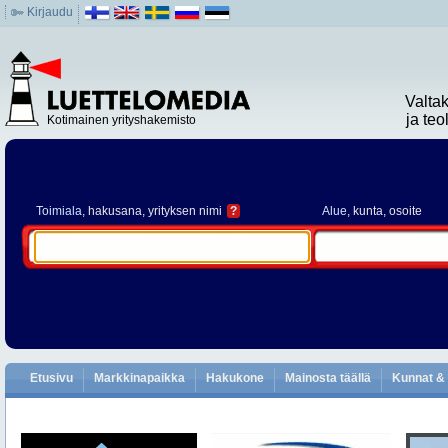
Kirjaudu
Valta
ja te
Kotimainen yrityshakemisto
Toimiala
, hakusana, yrityksen nimi
?
Alue
, kunta, osoite
Etusivu
Markkinapaikka
Hakukone
Mainosta täällä
Kunnat & 