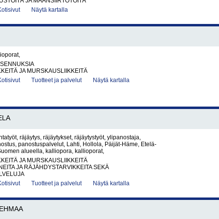
STÖITÄ JA MAANSIIRTOTÖITÄ
Kotisivut
Näytä kartalla
lioporat,
IASENNUKSIA
KKEITÄ JA MURSKAUSLIIKKEITÄ
Kotisivut
Tuotteet ja palvelut
Näytä kartalla
ELA
ntatyöt, räjäytys, räjäytykset, räjäytystyöt, ylipanostaja,
ostus, panostuspalvelut, Lahti, Hollola, Päijät-Häme, Etelä-
uomen alueella, kalliopora, kallioporat,
KKEITÄ JA MURSKAUSLIIKKEITÄ
EITA JA RÄJÄHDYSTARVIKKEITA SEKÄ
LVELUJA
Kotisivut
Tuotteet ja palvelut
Näytä kartalla
EHMAA