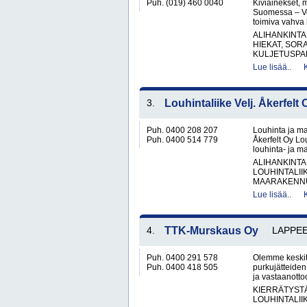
Puh. (019) 460 0040
Kiviainekset, 
Suomessa – V
toimiva vahva 
ALIHANKINTA
HIEKAT, SOR
KULJETUSPAL
Lue lisää..
3.
Louhintaliike Velj. Åkerfelt 
Puh. 0400 208 207
Louhinta ja ma
Puh. 0400 514 779
Åkerfelt Oy Lo
louhinta- ja ma
ALIHANKINTA
LOUHINTALII
MAARAKENNUS
Lue lisää..
4.
TTK-Murskaus Oy
LAPPE
Puh. 0400 291 578
Olemme keskit
Puh. 0400 418 505
purkujätteiden
ja vastaanotto
KIERRÄTYST
LOUHINTALII