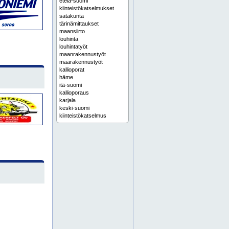
etelä-suomi
kiinteistökatselmukset
satakunta
tärinämittaukset
maansiirto
louhinta
louhintatyöt
maanrakennustyöt
maarakennustyöt
kallioporat
häme
itä-suomi
kallioporaus
karjala
keski-suomi
kiinteistökatselmus
kuopio
kymenlaakso
lahti
lappi
louhinnan tärinämittaus
pirkanmaa
pohjanmaa
pohjois-suomi
päijät-häme
rakennuskatselmukset
rakennuskatselmus
räjäytystyön tärinämittaus
savo
tärinämittaus