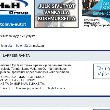
iikkeitä löytyi
128
yritystä.
|
toimialan
|
tietomäärän
mukaan
LAPPEENRANTA
 Valtonen Oy Teen minkä lupaan – ja vähän enemmän
 esittely Tärinämittaus Valtonen Oy – tärinämittaus,
a ja mittauspalvelut Lappeenrannasta koko Suomeen ..
PALVELUJA - MUU TEOLLISUUS
PALVELUJA - RAKENNUS
KKEITÄ JA MURSKAUSLIIKKEITÄ..
Kotisivut
Tuotteet ja palvelut
Näytä kartalla