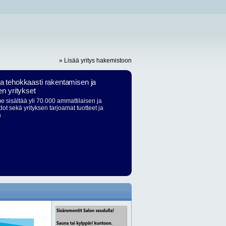
» Lisää yritys hakemistoon
ja tehokkaasti rakentamisen ja
en yritykset
 sisältää yli 70.000 ammattilaisen ja
dot sekä yrityksen tarjoamat tuotteet ja
ä