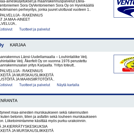
maa-aineskuljetukset ja maanrakennuspalvelut Etelä-
entoniemen Sora OyVentoniemen Sora Oy on Hyvinkäällä
kotimainen perheyritys, jonka juuret ulottuvat vuoteen 1..
PALVELUJA - RAKENNUS
AT JA MAA-AINEET
VELUJA..
Kotisivut
Tuotteet ja palvelut
Oy
KARJAA
anrakennus Länsi-Uudellamaalla – Louhintaliike Velj.
uhintaliike Velj. Åkerfelt Oy on vuonna 1976 perustettu
anrakennusalan yritys Karjaalta. Yritys toteutt..
PALVELUJA - RAKENNUS
KKEITÄ JA MURSKAUSLIIKKEITÄ
TÖITÄ JA MAANSIIRTOTÖITÄ..
Kotisivut
Tuotteet ja palvelut
Näytä kartalla
ENRANTA
tyneet maa-ainesten murskaukseen sekä rakennusten
 kuten betonin, tiilen ja asfaltin sekä louheen murskaukseen
on. Liiketoimintamme käsittää myös purku-urakoinnin.
Ä JA KIERRÄTYSKESKUKSIA
KKEITÄ JA MURSKAUSLIIKKEITÄ