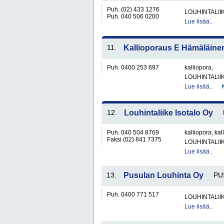
Puh. (02) 433 1276
LOUHINTALII
Puh. 040 506 0200
Lue lisää..
11.
Kallioporaus E Hämäläinen
Puh. 0400 253 697
kalliopora,
LOUHINTALII
Lue lisää..
12.
Louhintaliike Isotalo Oy
Puh. 040 504 8769
kalliopora, kal
Faksi (02) 841 7375
LOUHINTALII
Lue lisää..
13.
Pusulan Louhinta Oy
PU
Puh. 0400 771 517
LOUHINTALII
Lue lisää..