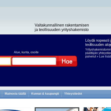
Valtakunnallinen rakentamisen
ja teollisuuden yrityshakemisto
Löydä nopeasti 
teollisuuden aloj
Yrityshakemistomme
Alue
, kunta, osoite
päättäjän yhteystie
palvelut
» Lue lisä
Hae
Mainosta täällä
Kunnat & kaupungit
Yhteystiedot