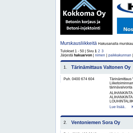
Murskausliikkeitä
Hakusanalla murskausl
Tulokset 1 - 50 | Sivu
1
2
3
Järjestä
hakuarvon
|
nimen
|
paikkakunnan
1.
Tärinämittaus Valtonen Oy
Puh. 0400 674 604
Tärinämittaus
Liiketoiminnan
tärinävalvont
ALIHANKINTA
ALIHANKINTA
LOUHINTALII
Lue lisää..
2.
Ventoniemen Sora Oy