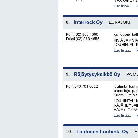
MAARAKENNU
Lue lisää..
8.
Interrock Oy
EURAJOKI
Puh. (02) 868 4600
kalliopora, kal
Faksi (02) 868 4655
KIVIÄ JA KIV
LOUHINTALII
Lue lisää..
9.
Räjäytysyksikkö Oy
PAIM
Puh. 040 704 6612
louhinta, louhi
panostaja, pan
Suomi, Etelä-S
LOUHINTALII
RÄJÄHDYSAIN
RÄJÄYTYSPA
Lue lisää..
10.
Lehtosen Louhinta Oy
V