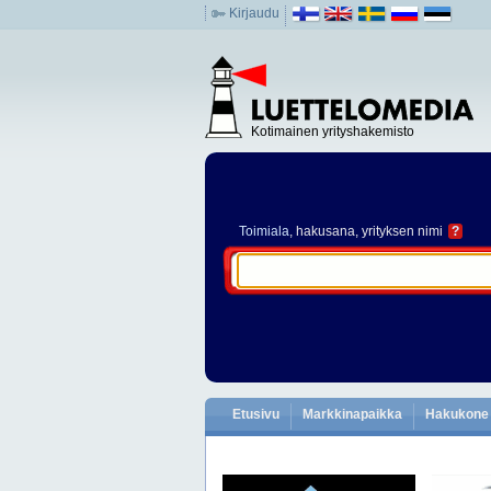
Kirjaudu
Kotimainen yrityshakemisto
Toimiala
, hakusana, yrityksen nimi
?
Etusivu
Markkinapaikka
Hakukone