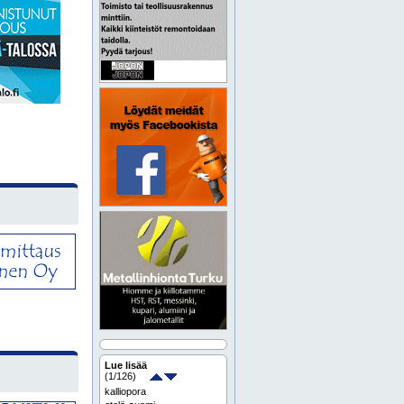
Lue lisää
(
1
/126)
kalliopora