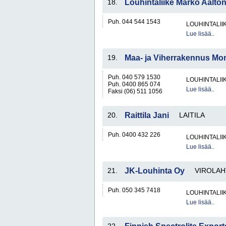
18.
Louhintaliike Marko Aalto
Puh. 044 544 1543
LOUHINTALII
Lue lisää..
19.
Maa- ja Viherrakennus Mo
Puh. 040 579 1530
LOUHINTALII
Puh. 0400 865 074
Lue lisää..
Faksi (06) 511 1056
20.
Raittila Jani
LAITILA
Puh. 0400 432 226
LOUHINTALII
Lue lisää..
21.
JK-Louhinta Oy
VIROLAH
Puh. 050 345 7418
LOUHINTALII
Lue lisää..