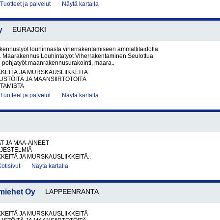
Tuotteet ja palvelut
Näytä kartalla
y
EURAJOKI
kennustyöt louhinnasta viherrakentamiseen ammattitaidolla
ti. Maarakennus Louhintatyöt Viherrakentaminen Seulottua
n pohjatyöt maanrakennusurakointi, maara..
KKEITÄ JA MURSKAUSLIIKKEITÄ
STÖITÄ JA MAANSIIRTOTÖITÄ
TAMISTA
Tuotteet ja palvelut
Näytä kartalla
AT JA MAA-AINEET
RJESTELMIÄ
KKEITÄ JA MURSKAUSLIIKKEITÄ..
Kotisivut
Näytä kartalla
miehet Oy
LAPPEENRANTA
KKEITÄ JA MURSKAUSLIIKKEITÄ