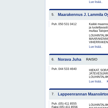
Lue lisää..
5.
Maarakennus J. Lammila O
Puh. 050 531 0412
Kaikki maanra
ja luotettavas
multaa Taloje
LOUHINTALII
MAARAKENNU
VIHERRAKEN
Lue lisää..
6.
Norava Juha
RAISIO
Puh. 044 533 4640
HIEKAT, SOR
JÄTEVESIJÄ
LOUHINTALII
Lue lisää..
7.
Lappeenrannan Maansiirto
Puh. (05) 411 8555
LOUHINTALII
Faksi (05) 411 8556