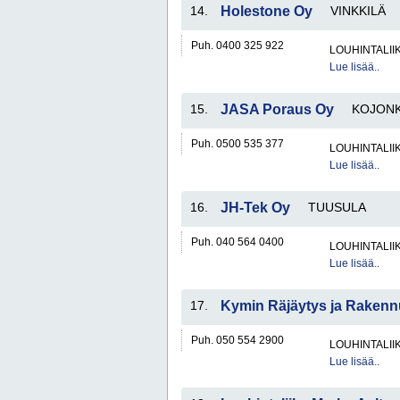
14.
Holestone Oy
VINKKILÄ
Puh. 0400 325 922
LOUHINTALII
Lue lisää..
15.
JASA Poraus Oy
KOJON
Puh. 0500 535 377
LOUHINTALII
Lue lisää..
16.
JH-Tek Oy
TUUSULA
Puh. 040 564 0400
LOUHINTALII
Lue lisää..
17.
Kymin Räjäytys ja Raken
Puh. 050 554 2900
LOUHINTALII
Lue lisää..