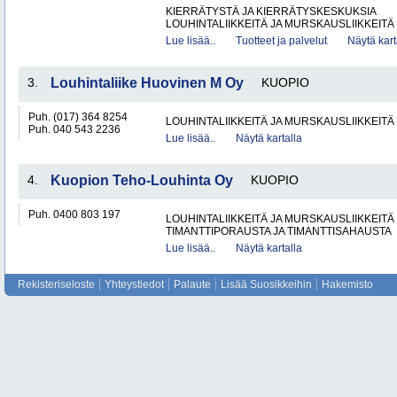
KIERRÄTYSTÄ JA KIERRÄTYSKESKUKSIA
LOUHINTALIIKKEITÄ JA MURSKAUSLIIKKEITÄ
Lue lisää..
Tuotteet ja palvelut
Näytä kart
3.
Louhintaliike Huovinen M Oy
KUOPIO
Puh. (017) 364 8254
LOUHINTALIIKKEITÄ JA MURSKAUSLIIKKEITÄ
Puh. 040 543 2236
Lue lisää..
Näytä kartalla
4.
Kuopion Teho-Louhinta Oy
KUOPIO
Puh. 0400 803 197
LOUHINTALIIKKEITÄ JA MURSKAUSLIIKKEITÄ
TIMANTTIPORAUSTA JA TIMANTTISAHAUSTA
Lue lisää..
Näytä kartalla
Rekisteriseloste
Yhteystiedot
Palaute
Lisää Suosikkeihin
Hakemisto