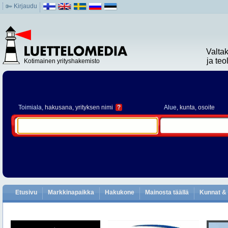
Kirjaudu
Valta
ja te
Kotimainen yrityshakemisto
Toimiala
, hakusana, yrityksen nimi
?
Alue
, kunta, osoite
Etusivu
Markkinapaikka
Hakukone
Mainosta täällä
Kunnat & 