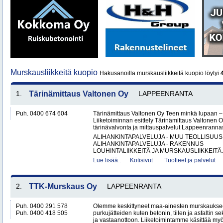
Murskausliikkeitä kuopio
Hakusanoilla murskausliikkeitä kuopio löytyi
1.
Tärinämittaus Valtonen Oy
LAPPEENRANTA
Puh. 0400 674 604
Tärinämittaus Valtonen Oy Teen minkä lupaan
Liiketoiminnan esittely Tärinämittaus Valtonen O
tärinävalvonta ja mittauspalvelut Lappeenrann
ALIHANKINTAPALVELUJA - MUU TEOLLISUUS
ALIHANKINTAPALVELUJA - RAKENNUS
LOUHINTALIIKKEITÄ JA MURSKAUSLIIKKEITÄ.
Lue lisää..
Kotisivut
Tuotteet ja palvelut
2.
TTK-Murskaus Oy
LAPPEENRANTA
Puh. 0400 291 578
Olemme keskittyneet maa-ainesten murskaukse
Puh. 0400 418 505
purkujätteiden kuten betonin, tiilen ja asfaltin
ja vastaanottoon. Liiketoimintamme käsittää my