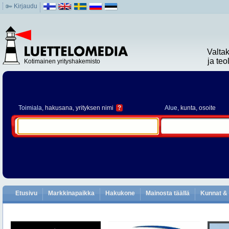
Kirjaudu
Valta
ja te
Kotimainen yrityshakemisto
Toimiala
, hakusana, yrityksen nimi
?
Alue
, kunta, osoite
Etusivu
Markkinapaikka
Hakukone
Mainosta täällä
Kunnat & 