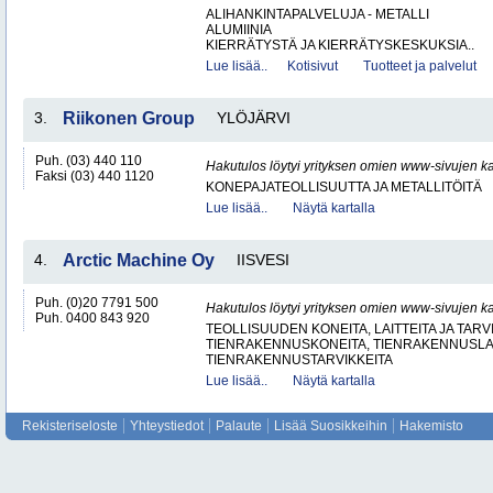
ALIHANKINTAPALVELUJA - METALLI
ALUMIINIA
KIERRÄTYSTÄ JA KIERRÄTYSKESKUKSIA..
Lue lisää..
Kotisivut
Tuotteet ja palvelut
3.
Riikonen Group
YLÖJÄRVI
Puh. (03) 440 110
Hakutulos löytyi yrityksen omien www-sivujen ka
Faksi (03) 440 1120
KONEPAJATEOLLISUUTTA JA METALLITÖITÄ
Lue lisää..
Näytä kartalla
4.
Arctic Machine Oy
IISVESI
Puh. (0)20 7791 500
Hakutulos löytyi yrityksen omien www-sivujen ka
Puh. 0400 843 920
TEOLLISUUDEN KONEITA, LAITTEITA JA TARV
TIENRAKENNUSKONEITA, TIENRAKENNUSLAI
TIENRAKENNUSTARVIKKEITA
Lue lisää..
Näytä kartalla
Rekisteriseloste
Yhteystiedot
Palaute
Lisää Suosikkeihin
Hakemisto