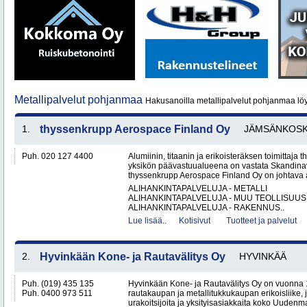
Metallipalvelut pohjanmaa
Hakusanoilla metallipalvelut pohjanmaa lö
1.
thyssenkrupp Aerospace Finland Oy
JÄMSÄNKOSK
Puh. 020 127 4400
Alumiinin, titaanin ja erikoisteräksen toimittaj
yksikön päävastuualueena on vastata Skandinav
thyssenkrupp Aerospace Finland Oy on johtava al
ALIHANKINTAPALVELUJA - METALLI
ALIHANKINTAPALVELUJA - MUU TEOLLISUUS
ALIHANKINTAPALVELUJA - RAKENNUS..
Lue lisää..
Kotisivut
Tuotteet ja palvelut
2.
Hyvinkään Kone- ja Rautavälitys Oy
HYVINKÄÄ
Puh. (019) 435 135
Hyvinkään Kone- ja Rautavälitys Oy on vuonna 
Puh. 0400 973 511
rautakaupan ja metallitukkukaupan erikoisliike, j
urakoitsijoita ja yksityisasiakkaita koko Uudenm