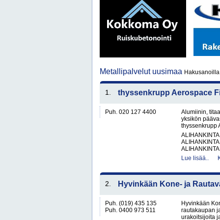
Metallipalvelut uusimaa
Hakusanoilla 
1.
thyssenkrupp Aerospace F
Puh. 020 127 4400
Alumiinin, tit
yksikön pääva
thyssenkrupp A
ALIHANKINTA
ALIHANKINTA
ALIHANKINTA
Lue lisää..
2.
Hyvinkään Kone- ja Rautavä
Puh. (019) 435 135
Hyvinkään Kon
Puh. 0400 973 511
rautakaupan ja
urakoitsijoita