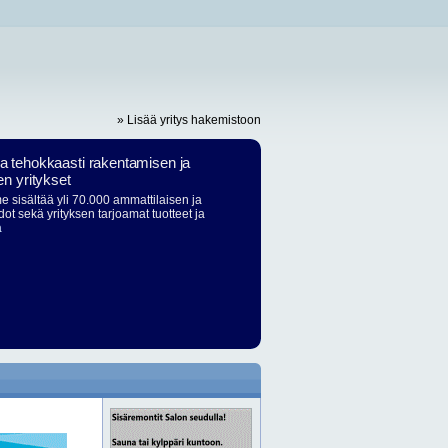
» Lisää yritys hakemistoon
ja tehokkaasti rakentamisen ja
en yritykset
 sisältää yli 70.000 ammattilaisen ja
dot sekä yrityksen tarjoamat tuotteet ja
ä