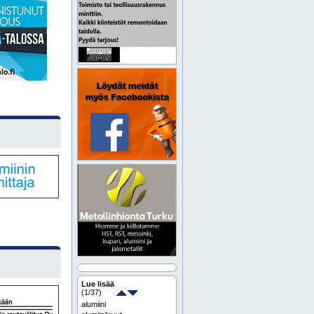
Lue lisää
(
1
/37)
alumiini