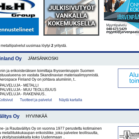
metallipalvelut uusimaa löytyi
2
yritystä.
inland Oy
JÄMSÄNKOSKI
aanin ja erikoisteräksen toimittaja thyssenkruppin Suomen
stuualueena on vastata Skandinavian materiaalimyynnistä.
erospace Finland Oy on johtava alumiinin, t..
PALVELUJA - METALLI
PALVELUJA - MUU TEOLLISUUS
PALVELUJA - RAKENNUS..
Kotisivut
Tuotteet ja palvelut
Näytä kartalla
litys Oy
HYVINKÄÄ
e- ja Rautavälitys Oy on vuonna 1977 perustettu kotimainen
 metallitukkukaupan erikoisliike, joka palvelee teollisuutta,
 ja yksityisasiakkaita koko Uudenmaan ..