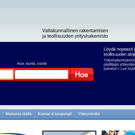
Valtakunnallinen rakentamisen
ja teollisuuden yrityshakemisto
Löydä nopeasti 
teollisuuden aloj
Yrityshakemistomme
Alue
, kunta, osoite
päättäjän yhteystie
palvelut
» Lue lisä
Hae
Mainosta täällä
Kunnat & kaupungit
Yhteystiedot