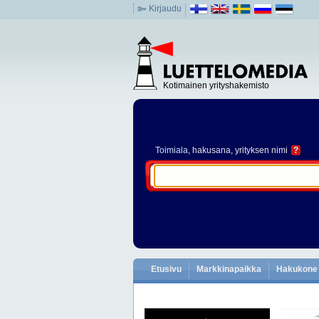
Kirjaudu
Kotimainen yrityshakemisto
Toimiala
, hakusana, yrityksen nimi
?
Etusivu
Markkinapaikka
Hakukone