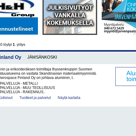
0 löytyi
1
. yritys
inland Oy
JÄMSÄNKOSKI
aanin ja erikoisteräksen toimittaja thyssenkruppin Suomen
stuualueena on vastata Skandinavian materiaalimyynnistä.
erospace Finland Oy on johtava alumiinin, t..
PALVELUJA - METALLI
PALVELUJA - MUU TEOLLISUUS
PALVELUJA - RAKENNUS..
Kotisivut
Tuotteet ja palvelut
Näytä kartalla