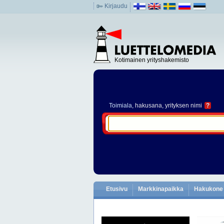
Kirjaudu
Kotimainen yrityshakemisto
Toimiala
, hakusana, yrityksen nimi
?
Etusivu
Markkinapaikka
Hakukone