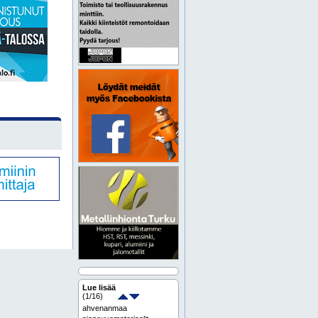
Lue lisää
(
1
/16)
ahvenanmaa