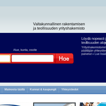
Valtakunnallinen rakentamisen
ja teollisuuden yrityshakemisto
Löydä nopeasti 
teollisuuden aloj
Yrityshakemistomme
Alue
, kunta, osoite
päättäjän yhteystie
palvelut
» Lue lisä
Hae
Mainosta täällä
Kunnat & kaupungit
Yhteystiedot