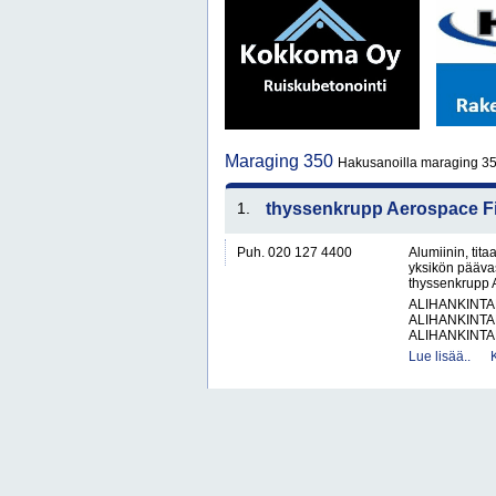
Maraging 350
Hakusanoilla maraging 35
1.
thyssenkrupp Aerospace F
Puh. 020 127 4400
Alumiinin, tit
yksikön pääva
thyssenkrupp A
ALIHANKINTA
ALIHANKINTA
ALIHANKINTA
Lue lisää..