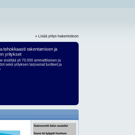
» Lisää yritys hakemistoon
ja tehokkaasti rakentamisen ja
en yritykset
 sisältää yli 70.000 ammattilaisen ja
dot sekä yrityksen tarjoamat tuotteet ja
ä