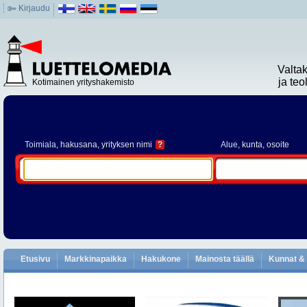
Kirjaudu
Valta
ja te
Kotimainen yrityshakemisto
Toimiala
, hakusana, yrityksen nimi
?
Alue
, kunta, osoite
Etusivu
Markkinapaikka
Hakukone
Mainosta täällä
Kunnat & 