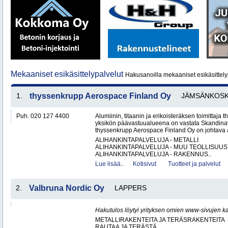
Mekaaniset esikäsittelypalvelut
Hakusanoilla mekaaniset esikäsittelyp
1.
thyssenkrupp Aerospace Finland Oy
JÄMSÄNKOSK
Puh. 020 127 4400
Alumiinin, titaanin ja erikoisteräksen toimittaj
yksikön päävastuualueena on vastata Skandinav
thyssenkrupp Aerospace Finland Oy on johtava al
ALIHANKINTAPALVELUJA - METALLI
ALIHANKINTAPALVELUJA - MUU TEOLLISUUS
ALIHANKINTAPALVELUJA - RAKENNUS..
Lue lisää..
Kotisivut
Tuotteet ja palvelut
2.
Valbruna Nordic Oy
LAPPERS
Hakutulos löytyi yrityksen omien www-sivujen ka
METALLIRAKENTEITA JA TERÄSRAKENTEITA
RAUTAA JA TERÄSTÄ