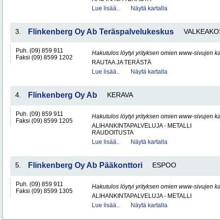
Lue lisää..
Näytä kartalla
3.
Flinkenberg Oy Ab Teräspalvelukeskus
VALKEAKO
Puh. (09) 859 911
Hakutulos löytyi yrityksen omien www-sivujen ka
Faksi (09) 8599 1202
RAUTAA JA TERÄSTÄ
Lue lisää..
Näytä kartalla
4.
Flinkenberg Oy Ab
KERAVA
Puh. (09) 859 911
Hakutulos löytyi yrityksen omien www-sivujen ka
Faksi (09) 8599 1205
ALIHANKINTAPALVELUJA - METALLI
RAUDOITUSTA
Lue lisää..
Näytä kartalla
5.
Flinkenberg Oy Ab Pääkonttori
ESPOO
Puh. (09) 859 911
Hakutulos löytyi yrityksen omien www-sivujen ka
Faksi (09) 8599 1305
ALIHANKINTAPALVELUJA - METALLI
Lue lisää..
Näytä kartalla